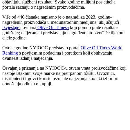
objavljuju službeni rezultati. Svake godine milijuni posjetitelja
portala saznaju o nagrađenim proizvođačima.
Više od 440 članaka napisano je o nagradi za 2023. godinu-
nagrađenih proizvođača u međunarodnim medijima, uključujući
izvještaje
novinara
Olive Oil Timesa
koji pomno prate rezultate
godišnjeg natjecanja i predstavljaju nagrađene proizvođače tijekom
cijele godine.
Ove je godine NYIOOC predstavio portal
Olive Oil Times World
Ranking
s povijesnim podacima i poretkom koji obuhvaćaju
dvanaest izdanja natjecanja.
Osvajanje priznanja na NYIOOC-u otvara vrata proizvođačima koji
nastoje istaknuti svoje marke na pretrpanom tržištu. Uvoznici,
distributeri i trgovci koriste rezultate natjecanja kao uži izbor pri
donošenju odluka o kupnji.