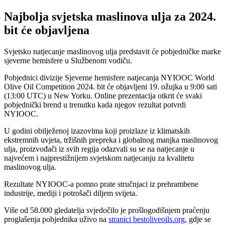
Najbolja svjetska maslinova ulja za 2024.
bit će objavljena
Svjetsko natjecanje maslinovog ulja predstavit će pobjedničke marke
sjeverne hemisfere u Službenom vodiču.
Pobjednici divizije Sjeverne hemisfere natjecanja NYIOOC World
Olive Oil Competition 2024. bit će objavljeni 19. ožujka u 9:00 sati
(13:00 UTC) u New Yorku. Online prezentacija otkrit će svaki
pobjednički brend u trenutku kada njegov rezultat potvrdi
NYIOOC.
U godini obilježenoj izazovima koji proizlaze iz klimatskih
ekstremnih uvjeta, tržišnih prepreka i globalnog manjka maslinovog
ulja, proizvođači iz svih regija odazvali su se na natjecanje u
najvećem i najprestižnijem svjetskom natjecanju za kvalitetu
maslinovog ulja.
Rezultate NYIOOC-a pomno prate stručnjaci iz prehrambene
industrije, mediji i potrošači diljem svijeta.
Više od 58.000 gledatelja svjedočilo je prošlogodišnjem praćenju
proglašenja pobjednika uživo na
stranici bestoliveoils.org
, gdje se