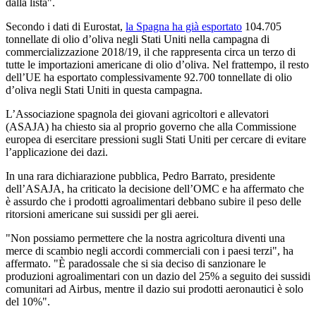
dalla lista".
Secondo i dati di Eurostat,
la Spagna ha già esportato
104.705
tonnellate di olio d’oliva negli Stati Uniti nella campagna di
commercializzazione 2018/19, il che rappresenta circa un terzo di
tutte le importazioni americane di olio d’oliva. Nel frattempo, il resto
dell’UE ha esportato complessivamente 92.700 tonnellate di olio
d’oliva negli Stati Uniti in questa campagna.
L’Associazione spagnola dei giovani agricoltori e allevatori
(ASAJA) ha chiesto sia al proprio governo che alla Commissione
europea di esercitare pressioni sugli Stati Uniti per cercare di evitare
l’applicazione dei dazi.
In una rara dichiarazione pubblica, Pedro Barrato, presidente
dell’ASAJA, ha criticato la decisione dell’OMC e ha affermato che
è assurdo che i prodotti agroalimentari debbano subire il peso delle
ritorsioni americane sui sussidi per gli aerei.
"Non possiamo permettere che la nostra agricoltura diventi una
merce di scambio negli accordi commerciali con i paesi terzi", ha
affermato. "È paradossale che si sia deciso di sanzionare le
produzioni agroalimentari con un dazio del 25% a seguito dei sussidi
comunitari ad Airbus, mentre il dazio sui prodotti aeronautici è solo
del 10%".