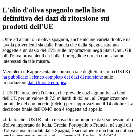
L'olio d'oliva spagnolo nella lista
definitiva dei dazi di ritorsione sui
prodotti dell'UE
Oltre ad alcuni oli d'oliva spagnoli, anche alcune varietà di olive da
tavola provenienti sia dalla Francia che dalla Spagna saranno
soggette a un dazio del 25% sulle importazioni negli Stati Uniti. Gli
oli d'oliva provenienti da Italia, Portogallo e Grecia non saranno
interessati da tale misura.
Mercoledì il Rappresentante commerciale degli Stati Uniti (USTR)
ha pubblicato l'elenco completo dei dazi di ritorsione
sulle
importazioni
dall'Unione europea
.
L'USTR presenterà l'elenco, che prevede dazi aggiuntivi su beni
dell'UE per un valore di 7,5 miliardi di dollari, all'Organizzazione
mondiale del commercio (OMC) per l'approvazione il 14 ottobre. La
decisione finale dell'OMC non è soggetta ad appello.
Il fatto che l'USTR abbia deciso di non imporre dazi su nessun olio
d'oliva importato da Italia, Grecia, Portogallo o Francia, né sugli oli
d'oliva sfusi importati dalla Spagna, è sicuramente una buona notizia
per i consumatori americani.
- Joseph R. Profaci, NAOOA