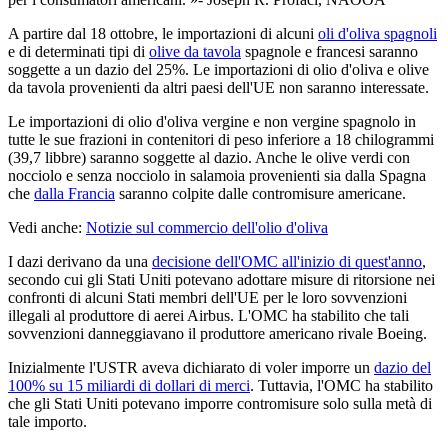
A partire dal 18 ottobre, le importazioni di alcuni
oli d'oliva spagnoli
e di determinati tipi di
olive da tavola
spagnole e francesi saranno
soggette a un dazio del 25%. Le importazioni di olio d'oliva e olive
da tavola provenienti da altri paesi dell'UE non saranno interessate.
Le importazioni di olio d'oliva vergine e non vergine spagnolo in
tutte le sue frazioni in contenitori di peso inferiore a 18 chilogrammi
(39,7 libbre) saranno soggette al dazio. Anche le olive verdi con
nocciolo e senza nocciolo in salamoia provenienti sia dalla Spagna
che
dalla Francia
saranno colpite dalle contromisure americane.
Vedi anche:
Notizie sul commercio dell'olio d'oliva
I dazi derivano da una
decisione dell'OMC all'inizio di quest'anno
,
secondo cui gli Stati Uniti potevano adottare misure di ritorsione nei
confronti di alcuni Stati membri dell'UE per le loro sovvenzioni
illegali al produttore di aerei Airbus. L'OMC ha stabilito che tali
sovvenzioni danneggiavano il produttore americano rivale Boeing.
Inizialmente l'USTR aveva dichiarato di voler imporre un
dazio del
100% su 15 miliardi di dollari di merci
. Tuttavia, l'OMC ha stabilito
che gli Stati Uniti potevano imporre contromisure solo sulla metà di
tale importo.