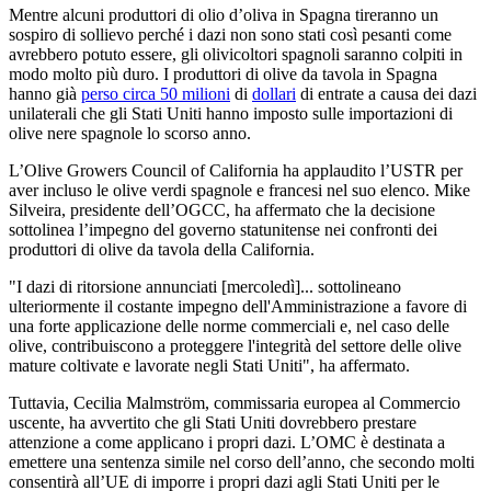
Mentre alcuni produttori di olio d’oliva in Spagna tireranno un
sospiro di sollievo perché i dazi non sono stati così pesanti come
avrebbero potuto essere, gli olivicoltori spagnoli saranno colpiti in
modo molto più duro. I produttori di olive da tavola in Spagna
hanno già
perso circa 50 milioni
di
dollari
di entrate a causa dei dazi
unilaterali che gli Stati Uniti hanno imposto sulle importazioni di
olive nere spagnole lo scorso anno.
L’Olive Growers Council of California ha applaudito l’USTR per
aver incluso le olive verdi spagnole e francesi nel suo elenco. Mike
Silveira, presidente dell’OGCC, ha affermato che la decisione
sottolinea l’impegno del governo statunitense nei confronti dei
produttori di olive da tavola della California.
"I dazi di ritorsione annunciati [mercoledì]... sottolineano
ulteriormente il costante impegno dell'Amministrazione a favore di
una forte applicazione delle norme commerciali e, nel caso delle
olive, contribuiscono a proteggere l'integrità del settore delle olive
mature coltivate e lavorate negli Stati Uniti", ha affermato.
Tuttavia, Cecilia Malmström, commissaria europea al Commercio
uscente, ha avvertito che gli Stati Uniti dovrebbero prestare
attenzione a come applicano i propri dazi. L’OMC è destinata a
emettere una sentenza simile nel corso dell’anno, che secondo molti
consentirà all’UE di imporre i propri dazi agli Stati Uniti per le