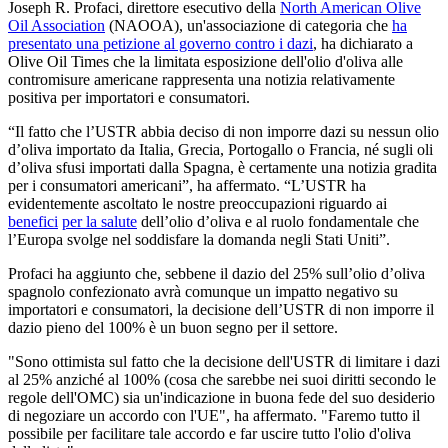
Joseph R. Profaci, direttore esecutivo della
North American Olive
Oil Association
(NAOOA), un'associazione di categoria che
ha
presentato una petizione al governo contro i dazi
, ha dichiarato a
Olive Oil Times che la limitata esposizione dell'olio d'oliva alle
contromisure americane rappresenta una notizia relativamente
positiva per importatori e consumatori.
“Il fatto che l’USTR abbia deciso di non imporre dazi su nessun olio
d’oliva importato da Italia, Grecia, Portogallo o Francia, né sugli oli
d’oliva sfusi importati dalla Spagna, è certamente una notizia gradita
per i consumatori americani”, ha affermato. “L’USTR ha
evidentemente ascoltato le nostre preoccupazioni riguardo ai
benefici
per la salute
dell’olio d’oliva e al ruolo fondamentale che
l’Europa svolge nel soddisfare la domanda negli Stati Uniti”.
Profaci ha aggiunto che, sebbene il dazio del 25% sull’olio d’oliva
spagnolo confezionato avrà comunque un impatto negativo su
importatori e consumatori, la decisione dell’USTR di non imporre il
dazio pieno del 100% è un buon segno per il settore.
"Sono ottimista sul fatto che la decisione dell'USTR di limitare i dazi
al 25% anziché al 100% (cosa che sarebbe nei suoi diritti secondo le
regole dell'OMC) sia un'indicazione in buona fede del suo desiderio
di negoziare un accordo con l'UE", ha affermato. "Faremo tutto il
possibile per facilitare tale accordo e far uscire tutto l'olio d'oliva