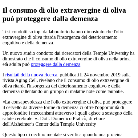
Il consumo di olio extravergine di oliva
può proteggere dalla demenza
Test condotti su topi da laboratorio hanno dimostrato che l'olio
extravergine di oliva ritarda l'insorgenza del deterioramento
cognitivo e della demenza.
Un nuovo studio condotto dai ricercatori della Temple University ha
dimostrato che il consumo di olio extravergine di oliva nella prima
età adulta può
proteggere dalla demenza
.
I
risultati della nuova ricerca
, pubblicati il 24 novembre 2019 sulla
rivista Aging Cell, rivelano che il consumo di olio extravergine di
oliva ritarda l'insorgenza del deterioramento cognitivo e della
demenza rallentando un gruppo di malattie note come taupatie.
La consapevolezza che l'olio extravergine di oliva può proteggere
il cervello da diverse forme di demenza ci offre l'opportunità di
approfondire i meccanismi attraverso i quali agisce a sostegno della
salute cerebrale.
- Dott. Domenico Praticò, direttore
dell'Alzheimer’s Center della Temple University
Questo tipo di declino mentale si verifica quando una proteina