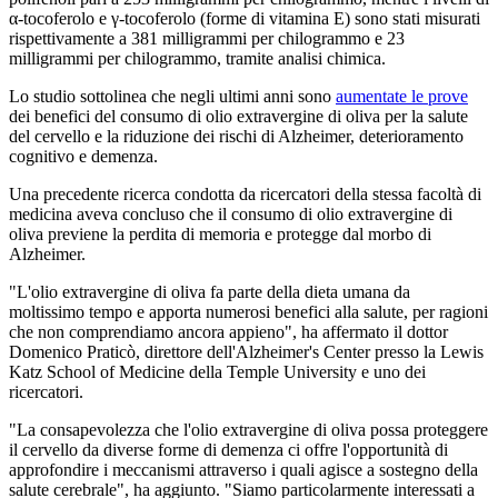
α-tocoferolo e γ-tocoferolo (forme di vitamina E) sono stati misurati
rispettivamente a 381 milligrammi per chilogrammo e 23
milligrammi per chilogrammo, tramite analisi chimica.
Lo studio sottolinea che negli ultimi anni sono
aumentate le prove
dei benefici del consumo di olio extravergine di oliva per la salute
del cervello e la riduzione dei rischi di Alzheimer, deterioramento
cognitivo e demenza.
Una precedente ricerca condotta da ricercatori della stessa facoltà di
medicina aveva concluso che il consumo di olio extravergine di
oliva previene la perdita di memoria e protegge dal morbo di
Alzheimer.
"L'olio extravergine di oliva fa parte della dieta umana da
moltissimo tempo e apporta numerosi benefici alla salute, per ragioni
che non comprendiamo ancora appieno", ha affermato il dottor
Domenico Praticò, direttore dell'Alzheimer's Center presso la Lewis
Katz School of Medicine della Temple University e uno dei
ricercatori.
"La consapevolezza che l'olio extravergine di oliva possa proteggere
il cervello da diverse forme di demenza ci offre l'opportunità di
approfondire i meccanismi attraverso i quali agisce a sostegno della
salute cerebrale", ha aggiunto. "Siamo particolarmente interessati a