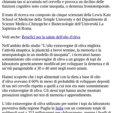
chiamata tau si accumula nel cervello e provoca un declino delle
funzioni cognitive noto come tauopatia, o demenza frontotemporale.
Il team di ricerca era composto da cinque scienziati della Lewis Katz
School of Medicine della Temple University e del Dipartimento di
Scienze Medico-Chirurgiche e Biotecnologie dell’Università La
Sapienza di Roma.
Vedi anche:
Benefici per la salute dell'olio d'oliva
Nell’ambito dello studio “L’olio extravergine di oliva migliora
l’attività sinaptica, la plasticità a breve termine, la memoria e la
neuropatologia in un modello di tauopatia”, i ricercatori hanno
somministrato olio extravergine di oliva a un gruppo di topi da
laboratorio geneticamente modificati per sviluppare la demenza e di
un’età paragonabile a 30 o 40 anni negli esseri umani.
Hanno scoperto che i topi alimentati con la dieta a base di olio
d’oliva avevano il 60% in meno di probabilità di sviluppare depositi
di tau nel cervello rispetto a quelli a cui non era stato somministrato
olio extravergine di oliva. Gli stessi topi hanno anche mostrato
prestazioni migliori nei test di memoria e apprendimento.
L’olio extravergine di oliva utilizzato per nutrire i topi da laboratorio
proveniva dalla regione Puglia in
Italia
con un contenuto totale di
polifenoli pari a 253 milligrammi per chilogrammo, mentre i livelli di