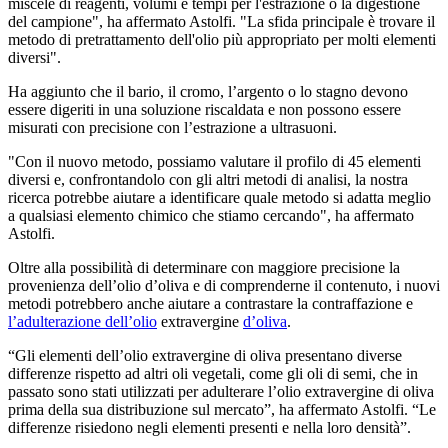
miscele di reagenti, volumi e tempi per l'estrazione o la digestione
del campione", ha affermato Astolfi. "La sfida principale è trovare il
metodo di pretrattamento dell'olio più appropriato per molti elementi
diversi".
Ha aggiunto che il bario, il cromo, l’argento o lo stagno devono
essere digeriti in una soluzione riscaldata e non possono essere
misurati con precisione con l’estrazione a ultrasuoni.
"Con il nuovo metodo, possiamo valutare il profilo di 45 elementi
diversi e, confrontandolo con gli altri metodi di analisi, la nostra
ricerca potrebbe aiutare a identificare quale metodo si adatta meglio
a qualsiasi elemento chimico che stiamo cercando", ha affermato
Astolfi.
Oltre alla possibilità di determinare con maggiore precisione la
provenienza dell’olio d’oliva e di comprenderne il contenuto, i nuovi
metodi potrebbero anche aiutare a contrastare la contraffazione e
l’adulterazione dell’olio
extravergine
d’oliva
.
“Gli elementi dell’olio extravergine di oliva presentano diverse
differenze rispetto ad altri oli vegetali, come gli oli di semi, che in
passato sono stati utilizzati per adulterare l’olio extravergine di oliva
prima della sua distribuzione sul mercato”, ha affermato Astolfi. “Le
differenze risiedono negli elementi presenti e nella loro densità”.