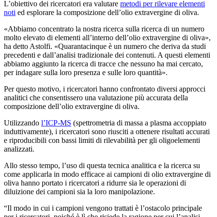
L’obiettivo dei ricercatori era valutare
metodi per rilevare elementi
noti
ed esplorare la composizione dell’olio extravergine di oliva.
«Abbiamo concentrato la nostra ricerca sulla ricerca di un numero
molto elevato di elementi all’interno dell’olio extravergine di oliva»,
ha detto Astolfi. «Quarantacinque è un numero che deriva da studi
precedenti e dall’analisi tradizionale dei contenuti. A questi elementi
abbiamo aggiunto la ricerca di tracce che nessuno ha mai cercato,
per indagare sulla loro presenza e sulle loro quantità».
Per questo motivo, i ricercatori hanno confrontato diversi approcci
analitici che consentissero una valutazione più accurata della
composizione dell’olio extravergine di oliva.
Utilizzando
l’ICP-MS
(spettrometria di massa a plasma accoppiato
induttivamente), i ricercatori sono riusciti a ottenere risultati accurati
e riproducibili con bassi limiti di rilevabilità per gli oligoelementi
analizzati.
Allo stesso tempo, l’uso di questa tecnica analitica e la ricerca su
come applicarla in modo efficace ai campioni di olio extravergine di
oliva hanno portato i ricercatori a ridurre sia le operazioni di
diluizione dei campioni sia la loro manipolazione.
“Il modo in cui i campioni vengono trattati è l’ostacolo principale
per i ricercatori, poiché è lì che risiede la ragione per cui l’analisi