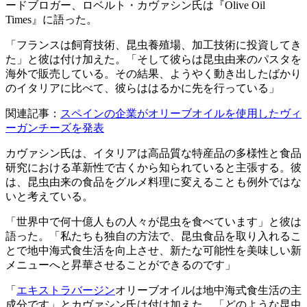
ードブロガー、ロベルト・カヴァシン氏は『Olive Oil
Times』に語った。
「フランスは飼育技術、昆虫養殖場、加工技術に投資してき
た」と彼は付け加えた。「そして彼らは昆虫由来のパスタを
海外で販売している。その結果、ようやく動き出したばかり
のイタリアに比べて、彼らははるかに先を行っている」
関連記事：
スペインの企業がオリーブオイルを使用したヴィ
ーガンチーズを発表
カヴァシン氏は、イタリアは高品質な特産品の多様性と食品
研究における革新性で古くから知られていると主張する。彼
は、昆虫由来の食品をグルメ料理に変えることも例外ではな
いと考えている。
「世界中で何十億人もの人々が昆虫を食べています」と彼は
語った。「私たちも独自の方法で、昆虫食品を取り入れるこ
とで地中海式食生活を向上させ、新たな可能性を美味しい新
メニューへと昇華させることができるのです」
「
エキストラバージン
オリーブオイルは地中海式食生活の主
成分です」とカヴァシン氏は付け加えた。「どのような昆虫