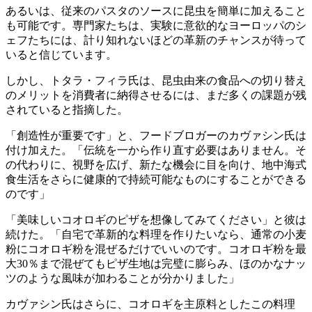
あるいは、従来のパスタのソースに昆虫を簡単に加えること
も可能です。専門家たちは、実験に意欲的なヨーロッパのシ
ェフたちには、計り知れないほどの革新のチャンスが待って
いると信じています。
しかし、トタラ・フィラ氏は、昆虫由来の食品への切り替え
のメリットを消費者に納得させるには、まだ多くの課題が残
されていると指摘した。
「創造性が重要です」と、フードブロガーのカヴァシン氏は
付け加えた。「伝統を一から作り直す必要はありません。そ
の代わりに、視野を広げ、新たな機会に目を向け、地中海式
食生活をさらに健康的で持続可能なものにすることができる
のです」
「美味しいコオロギのピザを想像してみてください」と彼は
続けた。「自宅で革新的な料理を作りたいなら、通常の小麦
粉にコオロギ粉を混ぜるだけでいいのです。コオロギ粉を最
大30％まで混ぜてもピザ生地は完璧に膨らみ、ほのかなナッ
ツのような風味が加わることが分かりました」
カヴァシン氏はさらに、コオロギを主原料としたこの料理