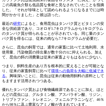
この高級魚介類も低品質な食材と見なされていたことを指摘
した。「それが珍味として認められるようになるまでには時
間がかかりました」と彼は語った。
最近の
研究
によると、食用昆虫はタンパク質とビタミンの安
全な供給源であり、コオロギ1.7キログラムから1キログラム
のタンパク質が得られることが示されている。同じ量のタン
パク質を得るには、従来の肉なら7.7キログラムが必要だ。
さらに、昆虫の飼育では、通常の家畜に比べて土地利用、水
使用量、汚染物質の排出量が数十分の1に抑えられる。加え
て、昆虫の餌の消費量は従来の家畜よりもはるかに少ない。
つまり、飼料生産のあり方を根本的に変えることが可能とな
り、従来の家畜飼育に比べて
環境への負荷を大幅に低減でき
る
。興味深いことに、昆虫は従来の動物用飼料の原料として
もますます活用されつつある。
優れたタンパク質および食物繊維源であることに加え、ほと
んどの昆虫には、グルタミン酸、アスパラギン酸、リジン、
トリプトファン、トレオニン、フェニルアラニンなど、46％
から98％に及ぶ豊富なアミノ酸が含まれています。