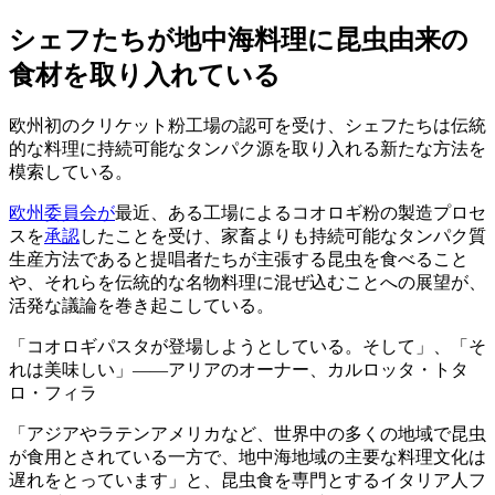
シェフたちが地中海料理に昆虫由来の
食材を取り入れている
欧州初のクリケット粉工場の認可を受け、シェフたちは伝統
的な料理に持続可能なタンパク源を取り入れる新たな方法を
模索している。
欧州委員会が
最近、ある工場によるコオロギ粉の製造プロセ
スを
承認
したことを受け、家畜よりも持続可能なタンパク質
生産方法であると提唱者たちが主張する昆虫を食べること
や、それらを伝統的な名物料理に混ぜ込むことへの展望が、
活発な議論を巻き起こしている。
コオロギパスタが登場しようとしている。そして
、
そ
れは美味しい
――アリアのオーナー、カルロッタ・トタ
ロ・フィラ
「アジアやラテンアメリカなど、世界中の多くの地域で昆虫
が食用とされている一方で、地中海地域の主要な料理文化は
遅れをとっています」と、昆虫食を専門とするイタリア人フ