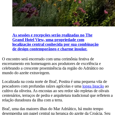
As sessões e recepções serão realizadas no The
Grand Hotel View, uma propriedade com
localização central conhecida por sua combinação
de design contemporâneo e charme insular.
O encontro será encerrado com uma cerimônia festiva de
encerramento em homenagem aos produtores de excelência e
celebrando a crescente proeminência da região do Adriático no
mundo do azeite extravirgem.
Localizada na costa norte de Brač, Postira é uma pequena vila de
pescadores com profundas raízes agrícolas e uma
longa ligação
ao
cultivo da oliveira. As encostas ao seu redor são repletas de olivais
centenários, terraços de pedra e arquitetura tradicional que refletem a
relação duradoura da ilha com a terra.
Brač, uma das maiores ilhas do Mar Adriático, há muito tempo
desempenha um papel central na herança do azeite da Croácia. Seu