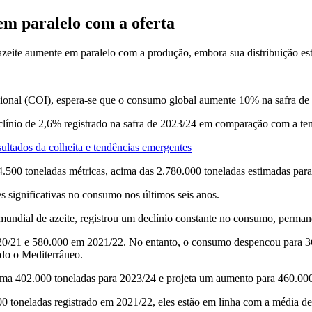
em paralelo com a oferta
zeite aumente em paralelo com a produção, embora sua distribuição es
ional (COI), espera-se que o consumo global aumente 10% na safra de
eclínio de 2,6% registrado na safra de 2023/24 em comparação com a te
ltados da colheita e tendências emergentes
.500 toneladas métricas, acima das 2.780.000 toneladas estimadas par
es significativas no consumo nos últimos seis anos.
 mundial de azeite, registrou um declínio constante no consumo, perm
21 e 580.000 em 2021/22. No entanto, o consumo despencou para 363.
do o Mediterrâneo.
ma 402.000 toneladas para 2023/24 e projeta um aumento para 460.00
oneladas registrado em 2021/22, eles estão em linha com a média de 