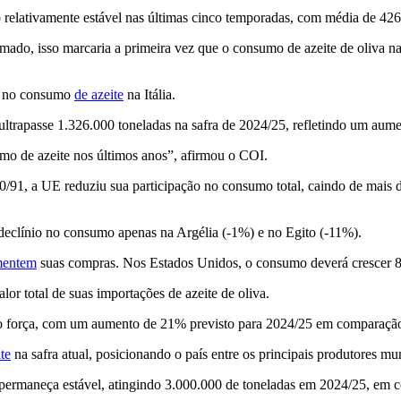
 relativamente estável nas últimas cinco temporadas, com média de 426
ado, isso marcaria a primeira vez que o consumo de azeite de oliva na 
no consumo
de azeite
na Itália
.
ultrapasse 1.326.000 toneladas na safra de 2024/25, refletindo um aume
o de azeite nos últimos anos”, afirmou o COI.
/91, a UE reduziu sua participação no consumo total, caindo de mais 
m declínio no consumo apenas na Argélia (-1%) e no Egito (-11%).
mentem
suas compras. Nos Estados Unidos, o consumo deverá crescer
or total de suas importações de azeite de oliva.
o força, com um aumento de 21% previsto para 2024/25 em comparação
te
na safra atual, posicionando o país entre os principais produtores mu
 permaneça estável, atingindo 3.000.000 de toneladas em 2024/25, em 