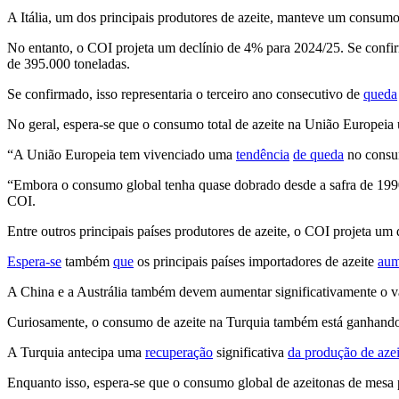
A Itália, um dos principais produtores de azeite, manteve um consumo
No entanto, o COI projeta um declínio de 4% para 2024/25. Se confirm
de 395.000 toneladas.
Se confirmado, isso representaria o terceiro ano consecutivo de
queda
No geral, espera-se que o consumo total de azeite na União Europeia 
“
A União Europeia tem vivenciado uma
tendência
de queda
no consum
“
Embora o consumo global tenha quase dobrado desde a safra de 1990
COI.
Entre outros principais países produtores de azeite, o COI projeta u
Espera-se
também
que
os principais países importadores de azeite
au
A China e a Austrália também devem aumentar significativamente o val
Curiosamente, o consumo de azeite na Turquia também está ganhand
A Turquia antecipa uma
recuperação
significativa
da produção de azei
Enquanto isso, espera-se que o consumo global de azeitonas de mesa