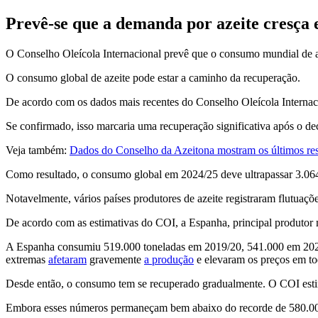
Prevê-se que a demanda por azeite cresça 
O Conselho Oleícola Internacional prevê que o consumo mundial de a
O consumo global de azeite pode estar a caminho da recuperação.
De acordo com os dados mais recentes do Conselho Oleícola Internac
Se confirmado, isso marcaria uma recuperação significativa após o d
Veja também:
Dados do Conselho da Azeitona mostram os últimos resu
Como resultado, o consumo global em 2024/25 deve ultrapassar 3.064
Notavelmente, vários países produtores de azeite registraram flutuaçõ
De acordo com as estimativas do COI, a Espanha, principal produtor
A Espanha consumiu 519.000 toneladas em 2019/20, 541.000 em 2020/
extremas
afetaram
gravemente
a produção
e elevaram os preços em to
Desde então, o consumo tem se recuperado gradualmente. O COI esti
Embora esses números permaneçam bem abaixo do recorde de 580.000 t