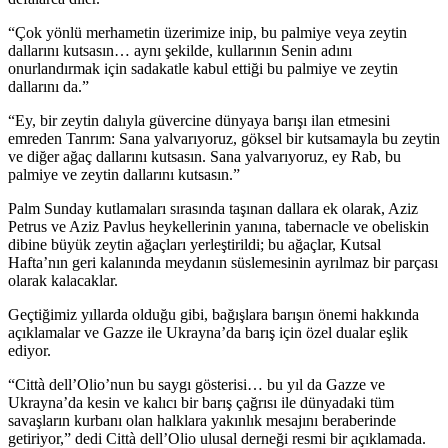
“Çok yönlü merhametin üzerimize inip, bu palmiye veya zeytin
dallarını kutsasın… aynı şekilde, kullarının Senin adını
onurlandırmak için sadakatle kabul ettiği bu palmiye ve zeytin
dallarını da.”
“
Ey, bir zeytin dalıyla güvercine dünyaya barışı ilan etmesini
emreden Tanrım: Sana yalvarıyoruz, göksel bir kutsamayla bu zeytin
ve diğer ağaç dallarını kutsasın. Sana yalvarıyoruz, ey Rab, bu
palmiye ve zeytin dallarını kutsasın.”
Palm Sunday kutlamaları sırasında taşınan dallara ek olarak, Aziz
Petrus ve Aziz Pavlus heykellerinin yanına, tabernacle ve obeliskin
dibine büyük zeytin ağaçları yerleştirildi; bu ağaçlar, Kutsal
Hafta’nın geri kalanında meydanın süslemesinin ayrılmaz bir parçası
olarak kalacaklar.
Geçtiğimiz yıllarda olduğu gibi, bağışlara barışın önemi hakkında
açıklamalar ve Gazze ile Ukrayna’da barış için özel dualar eşlik
ediyor.
“Città dell’Olio’nun bu saygı
gösterisi
… bu yıl da Gazze ve
Ukrayna’da kesin ve kalıcı bir barış çağrısı ile dünyadaki tüm
savaşların kurbanı olan halklara yakınlık mesajını beraberinde
getiriyor,” dedi Città dell’Olio ulusal derneği resmi bir açıklamada.