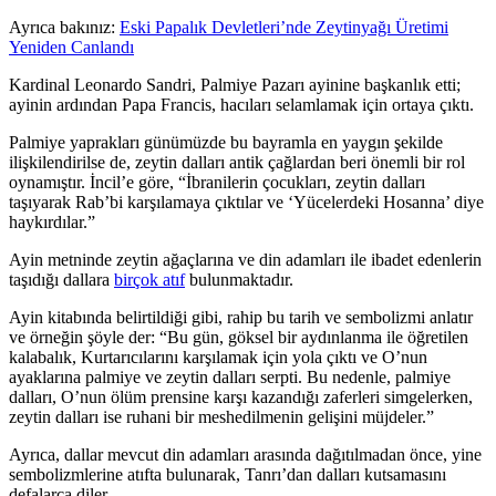
Ayrıca bakınız:
Eski Papalık Devletleri’nde Zeytinyağı Üretimi
Yeniden Canlandı
Kardinal Leonardo Sandri, Palmiye Pazarı ayinine başkanlık etti;
ayinin ardından Papa Francis, hacıları selamlamak için ortaya çıktı.
Palmiye yaprakları günümüzde bu bayramla en yaygın şekilde
ilişkilendirilse de, zeytin dalları antik çağlardan beri önemli bir rol
oynamıştır. İncil’e göre, “İbranilerin çocukları, zeytin dalları
taşıyarak Rab’bi karşılamaya çıktılar ve ‘Yücelerdeki Hosanna’ diye
haykırdılar.”
Ayin metninde zeytin ağaçlarına ve din adamları ile ibadet edenlerin
taşıdığı dallara
birçok atıf
bulunmaktadır.
Ayin kitabında belirtildiği gibi, rahip bu tarih ve sembolizmi anlatır
ve örneğin şöyle der:
“
Bu gün, göksel bir aydınlanma ile öğretilen
kalabalık, Kurtarıcılarını karşılamak için yola çıktı ve O’nun
ayaklarına palmiye ve zeytin dalları serpti. Bu nedenle, palmiye
dalları, O’nun ölüm prensine karşı kazandığı zaferleri simgelerken,
zeytin dalları ise ruhani bir meshedilmenin gelişini müjdeler.”
Ayrıca, dallar mevcut din adamları arasında dağıtılmadan önce, yine
sembolizmlerine atıfta bulunarak, Tanrı’dan dalları kutsamasını
defalarca diler.