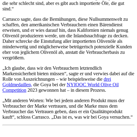
die sehr schlecht sind, aber es gibt auch importierte Öle, die gut
sind.“
Carrasco sagte, dass die Bemühungen, diese Nullsummenwelt zu
schaffen, den amerikanischen Verbrauchern einen Bärendienst
erweisen, und er wies darauf hin, dass Kalifornien niemals genug
Olivenöl produzieren werde, um die Inlandsnachfrage zu decken.
Daher schrecke die Einstufung aller importierten Olivenöle als
minderwertig und möglicherweise betrügerisch potenzielle Kunden
eher von jeglichem Olivenöl ab, anstatt die Verbraucherbasis zu
vergrößern.
„Ich glaube, dass wir den Verbrauchern letztendlich
Markensicherheit bieten müssen“, sagte er und verwies dabei auf die
Rolle von Auszeichnungen – wie beispielsweise die
drei
Goldmedaillen,
die Goya bei der
NYIOOC World Olive Oil
Competition
2023 gewonnen hat – in diesem Prozess.
„Mit anderen Worten: Wie bei jedem anderen Produkt muss der
Verbraucher der Marke vertrauen, und die Marke muss dem
Verbraucher das Vertrauen geben, dass er ein Qualitätsprodukt
kauft“, schloss Carrasco. „Das ist es, was wir bei Goya versuchen.“