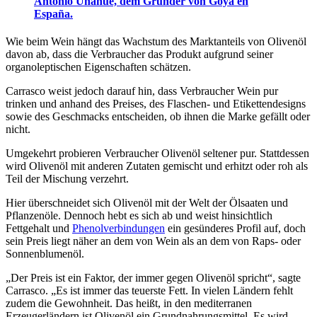
Antonio Unanue, dem Gründer von Goya en
España.
Wie beim Wein hängt das Wachstum des Marktanteils von Olivenöl
davon ab, dass die Verbraucher das Produkt aufgrund seiner
organoleptischen Eigenschaften schätzen.
Carrasco weist jedoch darauf hin, dass Verbraucher Wein pur
trinken und anhand des Preises, des Flaschen- und Etikettendesigns
sowie des Geschmacks entscheiden, ob ihnen die Marke gefällt oder
nicht.
Umgekehrt probieren Verbraucher Olivenöl seltener pur. Stattdessen
wird Olivenöl mit anderen Zutaten gemischt und erhitzt oder roh als
Teil der Mischung verzehrt.
Hier überschneidet sich Olivenöl mit der Welt der Ölsaaten und
Pflanzenöle. Dennoch hebt es sich ab und weist hinsichtlich
Fettgehalt und
Phenolverbindungen
ein gesünderes Profil auf, doch
sein Preis liegt näher an dem von Wein als an dem von Raps- oder
Sonnenblumenöl.
„Der Preis ist ein Faktor, der immer gegen Olivenöl spricht“, sagte
Carrasco. „Es ist immer das teuerste Fett. In vielen Ländern fehlt
zudem die Gewohnheit. Das heißt, in den mediterranen
Erzeugerländern ist Olivenöl ein Grundnahrungsmittel. Es wird