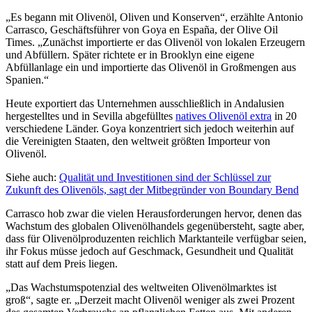
„Es begann mit Olivenöl, Oliven und Konserven“, erzählte Antonio
Carrasco, Geschäftsführer von Goya en España, der Olive Oil
Times. „Zunächst importierte er das Olivenöl von lokalen Erzeugern
und Abfüllern. Später richtete er in Brooklyn eine eigene
Abfüllanlage ein und importierte das Olivenöl in Großmengen aus
Spanien.“
Heute exportiert das Unternehmen ausschließlich in Andalusien
hergestelltes und in Sevilla abgefülltes
natives Olivenöl extra
in 20
verschiedene Länder. Goya konzentriert sich jedoch weiterhin auf
die Vereinigten Staaten, den weltweit größten Importeur von
Olivenöl.
Siehe auch:
Qualität und Investitionen sind der Schlüssel zur
Zukunft des Olivenöls, sagt der Mitbegründer von Boundary Bend
Carrasco hob zwar die vielen Herausforderungen hervor, denen das
Wachstum des globalen Olivenölhandels gegenübersteht, sagte aber,
dass für Olivenölproduzenten reichlich Marktanteile verfügbar seien,
ihr Fokus müsse jedoch auf Geschmack, Gesundheit und Qualität
statt auf dem Preis liegen.
„Das Wachstumspotenzial des weltweiten Olivenölmarktes ist
groß“, sagte er. „Derzeit macht Olivenöl weniger als zwei Prozent