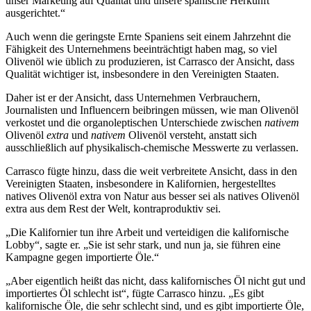
unser Marketing auf Qualität und unsere spanische Herkunft
ausgerichtet.“
Auch wenn die geringste Ernte Spaniens seit einem Jahrzehnt die
Fähigkeit des Unternehmens beeinträchtigt haben mag, so viel
Olivenöl wie üblich zu produzieren, ist Carrasco der Ansicht, dass
Qualität wichtiger ist, insbesondere in den Vereinigten Staaten.
Daher ist er der Ansicht, dass Unternehmen Verbrauchern,
Journalisten und Influencern beibringen müssen, wie man Olivenöl
verkostet und die organoleptischen Unterschiede zwischen
nativem
Olivenöl
extra
und
nativem
Olivenöl versteht, anstatt sich
ausschließlich auf physikalisch-chemische Messwerte zu verlassen.
Carrasco fügte hinzu, dass die weit verbreitete Ansicht, dass in den
Vereinigten Staaten, insbesondere in Kalifornien, hergestelltes
natives Olivenöl extra von Natur aus besser sei als natives Olivenöl
extra aus dem Rest der Welt, kontraproduktiv sei.
„Die Kalifornier tun ihre Arbeit und verteidigen die kalifornische
Lobby“, sagte er. „Sie ist sehr stark, und nun ja, sie führen eine
Kampagne gegen importierte Öle.“
„Aber eigentlich heißt das nicht, dass kalifornisches Öl nicht gut und
importiertes Öl schlecht ist“, fügte Carrasco hinzu. „Es gibt
kalifornische Öle, die sehr schlecht sind, und es gibt importierte Öle,