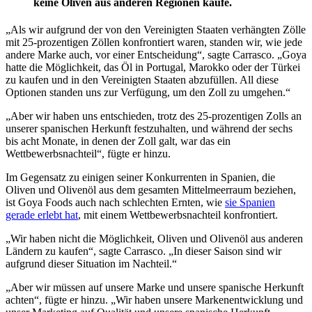
keine Oliven aus anderen Regionen kaufe.
„Als wir aufgrund der von den Vereinigten Staaten verhängten Zölle
mit 25-prozentigen Zöllen konfrontiert waren, standen wir, wie jede
andere Marke auch, vor einer Entscheidung“, sagte Carrasco. „Goya
hatte die Möglichkeit, das Öl in Portugal, Marokko oder der Türkei
zu kaufen und in den Vereinigten Staaten abzufüllen. All diese
Optionen standen uns zur Verfügung, um den Zoll zu umgehen.“
„Aber wir haben uns entschieden, trotz des 25-prozentigen Zolls an
unserer spanischen Herkunft festzuhalten, und während der sechs
bis acht Monate, in denen der Zoll galt, war das ein
Wettbewerbsnachteil“, fügte er hinzu.
Im Gegensatz zu einigen seiner Konkurrenten in Spanien, die
Oliven und Olivenöl aus dem gesamten Mittelmeerraum beziehen,
ist Goya Foods auch nach schlechten Ernten, wie
sie Spanien
gerade erlebt hat
, mit einem Wettbewerbsnachteil konfrontiert.
„Wir haben nicht die Möglichkeit, Oliven und Olivenöl aus anderen
Ländern zu kaufen“, sagte Carrasco. „In dieser Saison sind wir
aufgrund dieser Situation im Nachteil.“
„Aber wir müssen auf unsere Marke und unsere spanische Herkunft
achten“, fügte er hinzu. „Wir haben unsere Markenentwicklung und