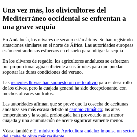
Una vez más, los olivicultores del
Mediterráneo occidental se enfrentan a
una grave sequía
En Andalucía, los olivares de secano están áridos. Se han registrado
situaciones similares en el norte de África. Las autoridades europeas
están centrando sus esfuerzos en el suelo para mitigar la sequía.
En los olivares de regadío, los agricultores andaluces se esfuerzan
por proporcionar agua suficiente a sus árboles para que puedan
soportar las duras condiciones del verano.
Las
recientes lluvias han supuesto un cierto alivio
para el desarrollo
de los olivos, pero la cuajada general ha sido decepcionante, con
muchos olivares sin frutos.
Las autoridades afirman que se prevé que la cosecha de aceitunas
andaluza sea más escasa debido al
cambio climático
; las altas
temperaturas y la sequía prolongada han provocado una menor
cuajada y una acumulación de aceite significativamente menor.
Véase también:
El ministro de Agricultura andaluz impulsa un sector
del aceite de oliva más resiliente