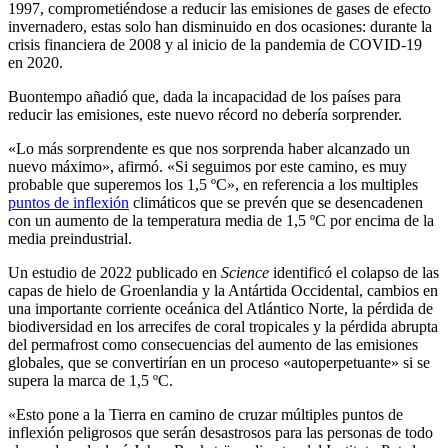
1997, comprometiéndose a reducir las emisiones de gases de efecto
invernadero, estas solo han disminuido en dos ocasiones: durante la
crisis financiera de 2008 y al inicio de la pandemia de COVID-19
en 2020.
Buontempo añadió que, dada la incapacidad de los países para
reducir las emisiones, este nuevo récord no debería sorprender.
«Lo más sorprendente es que nos sorprenda haber alcanzado un
nuevo máximo», afirmó.
«Si seguimos por este camino, es muy
probable que superemos los 1,5 ºC», en ref­er­encia a los mul­tiples
puntos de inflexión
clim­áticos que se pre­vé­n que se des­encaden­en
con un aumento de la tem­per­a­tura media de 1,5 ºC por encima de la
media pre­in­dus­trial.
Un estudio de 2022 publicado en
Science
identificó el colapso de las
capas de hielo de Groenlandia y la Antártida Occidental, cambios en
una importante corriente oceánica del Atlántico Norte, la pérdida de
biodiversidad en los arrecifes de coral tropicales y la pérdida abrupta
del permafrost como consecuencias del aumento de las emisiones
globales, que se convertirían en
un proceso «autoperpetuante» si se
supera la marca de 1,5 ºC.
«Esto pone a la Tierra en camino de cruzar múltiples puntos de
inflexión peligrosos que serán desastrosos para las personas de todo