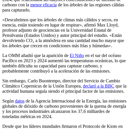
carbono con la
menor eficacia
de los árboles de las regiones cálidas
para capturarlo.
«Descubrimos que los árboles de climas más cálidos y secos, en
esencia, están tosiendo en lugar de respirar», afirmó Max Lloyd,
profesor adjunto de geociencias en la Universidad Estatal de
Pensilvania (Estados Unidos) y autor principal del estudio.
«Están
devolviendo CO₂ a la atmósfera en una cantidad mucho mayor que
los árboles que crecen en condiciones más frías y húmedas».
La OMM añadió que la aparición de
El Niño
en el sur del océano
Pacífico en 2023 y 2024 aumentó las temperaturas oceánicas, lo que
también dificulta su capacidad para capturar carbono, y
probablemente contribuyó a la aceleración de las emisiones.
Sin embargo, Carlo Buontempo, director del Servicio de Cambio
Climático Copernicus de la Unión Europea,
declaró a la BBC
que la
actividad humana seguía siendo el principal factor de las emisiones.
Según
datos
de la Agencia Internacional de la Energía, las emi­siones
globales de dióxido de carbono pro­venientes de la quema de energ­ía
y los pro­cesos indus­triales alcan­zaron los 37,6 mil­li­ardes de
toneladas métricas en 2024.
Desde que los líderes mundiales firmaron el Protocolo de Kioto en