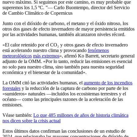
nuevo máximo. Si seguimos por este camino, es muy probable que
superemos los 1,5 ºC.
— Carlo Buontempo, director del Servicio
de Cambio Climático de Copernicus
Junto con el dióxido de carbono, el metano y el óxido nitroso, los
otros dos gases de efecto invernadero de mayor persistencia emitidos
por las actividades humanas, también alcanzaron niveles récord.
«El calor retenido por el CO₂ y otros gases de efecto invernadero
está acelerando nuestro clima y provocando
fenómenos
meteorológicos
más extremos
», afirmó Ko Barrett, secretario general
adjunto de la OMM. «Por lo
tanto, reducir las emisiones es esencial
no solo para nuestro clima, sino también para nuestra seguridad
económica y el bienestar de la comunidad».
La OMM citó las actividades humanas, el
aumento de los incendios
forestales
y la reducción de la captura de carbono por parte de los
«sumideros» naturales —incluidos los ecosistemas terrestres y el
océano— como las principales razones de la aceleración de las
emisiones.
Véase también:
Lo que 485 millones de años de historia climática
nos dicen sobre la crisis actual
Estos últimos datos confirman las conclusiones de un estudio de
2024, que relacionaba las mayores concentraciones de dióxido de