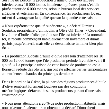
Sur l’île de Lesbos, la production d’huile d’olive devrait être
inférieure aux 10 000 tonnes initialement prévues, pour s’établir
plutôt autour de 6 000 tonnes, selon le bureau local des services
agricoles et vétérinaires. En conséquence, les producteurs locaux
misent davantage sur la qualité que sur la quantité cette saison.
« Nous espérons une qualité supérieure », a déclaré Dimitris
Soulakis, propriétaire d’un moulin, à Olive Oil Times. « Cependant,
le volume d’huile d’olive produit sur l’île est inférieur à la normale.
Ici, la récolte commençait habituellement en novembre et durait
parfois jusqu’en avril, mais elle va désormais se terminer bien plus
tôt. »
« La production globale d’huile d’olive sera loin d’atteindre les 10
000 ou 12 000 tonnes que l’île produit en période favorable », a-t-il
ajouté. « La principale raison de cette baisse de production est la
floraison réduite des oliviers, qui ont été affectés par les températures
anormalement chaudes du printemps dernier. »
Dans le nord de la Grèce, la plupart des régions productrices d’huile
d’olive semblent fortement touchées par des conditions
météorologiques défavorables, les producteurs parlant d’une saison
catastrophique.
« Nous nous attendions à 20 % de notre production habituelle, mais
nous n’avons finalement rien obtenu », a déclaré Dimosthenis