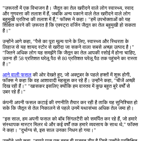
"ज़रूरतों में एक विभाजन है। जैतून का तेल खरीदने वाले लोग स्वास्थ्य, स्वाद
और गुणवत्ता की तलाश में हैं, जबकि अन्य पकाने वाले तेल खरीदने वाले लोग
बहुमुखी प्रतिभा की तलाश में हैं," फॉक्स ने कहा।
"हमें उपभोक्ताओं को यह
शिक्षित करने की ज़रूरत है कि एक्स्ट्रा वर्जिन जैतून का तेल बहुमुखी हो सकता
है।"
उन्होंने आगे कहा, "पैसे का पूरा मूल्य पाने के लिए, स्वास्थ्य और स्थिरता के
लिहाज से यह शायद स्टोर से खरीदा जा सकने वाला सबसे अच्छा उत्पाद है।"
"जितने अधिक लोग यह समझेंगे कि जैतून का तेल आपकी रसोई में होना चाहिए,
उतना ही 58 प्रतिशत घरेलू पैठ से 80 प्रतिशत घरेलू पैठ तक पहुंचने का रास्ता
है।"
आने वाली फसल
की ओर देखते हुए, जो अक्टूबर के पहले हफ्तों में शुरू होगी,
फॉक्स ने कहा कि वह आशावादी महसूस कर रहे हैं। उन्होंने कहा, "चीजें अच्छी
दिख रही हैं।"
"खासकर इसलिए क्योंकि हम वास्तव में कुछ बहुत बुरे वर्षों से
उबर रहे हैं।"
कंपनी अपनी फसल कटाई की रणनीति तैयार कर रही है ताकि यह सुनिश्चित हो
सके कि जैतून से तेल निकालने से पहले उनमें यथासंभव अधिक तेल जमा हो।
"
इस साल, हम अपनी फसल को बॉब सिंगलटैरी को समर्पित कर रहे हैं, जो हमारे
संस्थापक मास्टर मिलर थे और कई वर्षों तक हमारे व्यवसाय के साथ थे," फॉक्स
ने कहा।
"दुर्भाग्य से, इस साल उनका निधन हो गया।"
उन्होंने आगे कहा,
"
हमारे पास एक बहुत ही मजबूत टीम है जिसे उन्होंने प्रशिक्षित