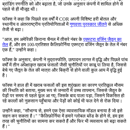
ब्रांडिंग रणनीति को और बढ़ाता है, जो उनके अनुसार कंपनी में शामिल होने से
पहले से ही मौजूद थी।
फॉक्स ने कहा कि पिछले दस वर्षों में COR अपनी विशिष्ट हरी बोतल और
स्थानीय व अंतरराष्ट्रीय प्रतियोगिताओं में
गुणवत्ता पुरस्कार जीतने
से अधिक
तेजी से बढ़ा।
"आज, हम अमेरिकी किराना चैनल में तीसरे नंबर के
एक्स्ट्रा वर्जिन जैतून का
तेल
हैं, और हम 100-प्रतिशत कैलिफ़ोर्निया एक्स्ट्रा वर्जिन जैतून के तेल में नंबर
एक हैं," उन्होंने कहा।
फॉक्स के अनुसार, कंपनी ने मुद्रास्फीति, उत्पादन लागत में वृद्धि और पिछले पांच
वर्षों में तीन अपेक्षाकृत खराब फसलों जैसी चुनौतियों पर काबू पा लिया है, जिससे
बेचे गए जैतून के तेल की मात्रा और बिक्री से होने वाली कुल आय में वृद्धि हुई
है।
फॉक्स ने हाल ही में खराब फसलों की इस श्रृंखला का कारण प्रतिकूल मौसम
की स्थिति को बताया, मुख्य रूप से जनवरी में उच्च तापमान, जिससे जैतून के
पेड़ों पर समय से पहले फूल आ गए, जिसके बाद पाला पड़ा, जिसने विकसित हो
रहे कल्लों को नुकसान पहुँचाया और पेड़ों को कोई भी फल देने से रोक दिया।
उन्होंने कहा, "सौभाग्य से, हमने एक ऐसा व्यावसायिक मॉडल बनाया है जो इसे
सहन कर सकता है।"
"कैलिफ़ोर्निया में हमारे ग्लोबल ब्लेंड के होने से, हम इस
तरह की चुनौतियों का सामना कर सकते हैं और फिर भी व्यवसाय को बढ़ा सकते
हैं।"