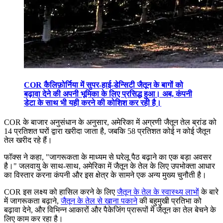
COR कैलिफ़ोर्निया में सुपर-हाई-डेन्सिटी जैतून के बागों को
बढ़ावा देने की अपनी भूमिका के लिए प्रसिद्ध हुआ। अब, कंपनी
डेटा के साथ भी यही करने की कोशिश कर रही है।
COR के बाजार अनुसंधान के अनुसार, अमेरिका में अग्रणी जैतून तेल ब्रांड को
14 प्रतिशत घरों द्वारा खरीदा जाता है, जबकि 58 प्रतिशत कोई न कोई जैतून
तेल खरीद रहे हैं।
फॉक्स ने कहा, "जागरूकता के माध्यम से घरेलू पैठ बढ़ाने का एक बड़ा अवसर
है।" जलवायु के साथ-साथ, अमेरिका में जैतून के तेल के लिए उपभोक्ता आधार
का विस्तार करना कंपनी और इस क्षेत्र के सामने एक अन्य मुख्य चुनौती है।
COR इस लक्ष्य को हासिल करने के लिए
जैतून के तेल के स्वास्थ्य लाभों
के बारे
में जागरूकता बढ़ाने,
जैतून के तेल से खाना पकाने
की बहुमुखी प्रतिभा को
बढ़ावा देने, और विभिन्न आकारों और पैकेजिंग प्रारूपों में जैतून का तेल बेचने के
लिए काम कर रहा है।