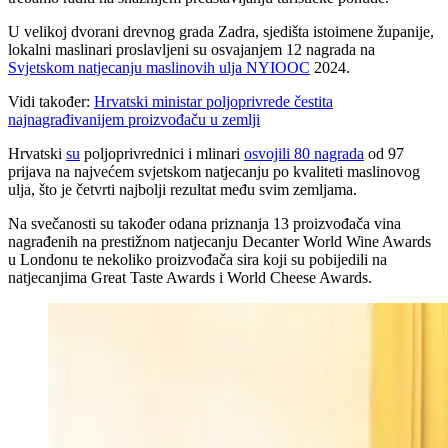
U velikoj dvorani drevnog grada Zadra, sjedišta istoimene županije,
lokalni maslinari proslavljeni su osvajanjem 12 nagrada na
Svjetskom natjecanju maslinovih ulja NYIOOC
2024.
Vidi također:
Hrvatski ministar poljoprivrede čestita
najnagrađivanijem proizvođaču u zemlji
Hrvatski
su
poljoprivrednici i mlinari
osvojili 80 nagrada
od 97
prijava na najvećem svjetskom natjecanju po kvaliteti maslinovog
ulja, što je četvrti najbolji rezultat među svim zemljama.
Na svečanosti su također odana priznanja 13 proizvođača vina
nagrađenih na prestižnom natjecanju Decanter World Wine Awards
u Londonu te nekoliko proizvođača sira koji su pobijedili na
natjecanjima Great Taste Awards i World Cheese Awards.