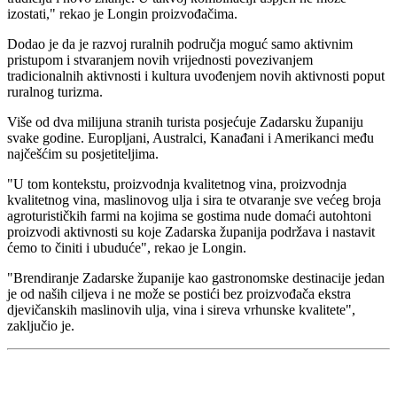
izostati," rekao je Longin proizvođačima.
Dodao je da je razvoj ruralnih područja moguć samo aktivnim
pristupom i stvaranjem novih vrijednosti povezivanjem
tradicionalnih aktivnosti i kultura uvođenjem novih aktivnosti poput
ruralnog turizma.
Više od dva milijuna stranih turista posjećuje Zadarsku županiju
svake godine. Europljani, Australci, Kanađani i Amerikanci među
najčešćim su posjetiteljima.
"
U tom kontekstu, proizvodnja kvalitetnog vina, proizvodnja
kvalitetnog vina, maslinovog ulja i sira te otvaranje sve većeg broja
agroturističkih farmi na kojima se gostima nude domaći autohtoni
proizvodi aktivnosti su koje Zadarska županija podržava i nastavit
ćemo to činiti i ubuduće", rekao je Longin.
"
Brendiranje Zadarske županije kao gastronomske destinacije jedan
je od naših ciljeva i ne može se postići bez proizvođača ekstra
djevičanskih maslinovih ulja, vina i sireva vrhunske kvalitete",
zaključio je.