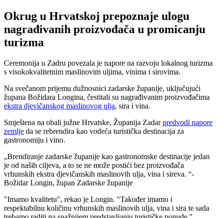
Okrug u Hrvatskoj prepoznaje ulogu
nagrađivanih proizvođača u promicanju
turizma
Ceremonija u Zadru povezala je napore na razvoju lokalnog turizma
s visokokvalitetnim maslinovim uljima, vinima i sirovima.
Na svečanom prijemu dužnosnici zadarske županije, uključujući
župana Božidara Longina, čestitali su nagrađivanim proizvođačima
ekstra djevičanskog maslinovog ulja
, sira i vina.
Smještena na obali južne Hrvatske, Županija Zadar
predvodi napore
zemlje
da se rebrendira kao vodeća turistička destinacija za
gastronomiju i vino.
Brendiranje zadarske županije kao gastronomske destinacije jedan
je od naših ciljeva, a to se ne može postići bez proizvođača
vrhunskih ekstra djevičanskih maslinovih ulja, vina i sireva.
-
Božidar Longin, župan Zadarske županije
"
Imamo kvalitetu", rekao je Longin.
"Također imamo i
respektabilnu količinu vrhunskih maslinovih ulja, vina i sira te sada
trebamo raditi na snažnijem predstavljanju turističke ponude."