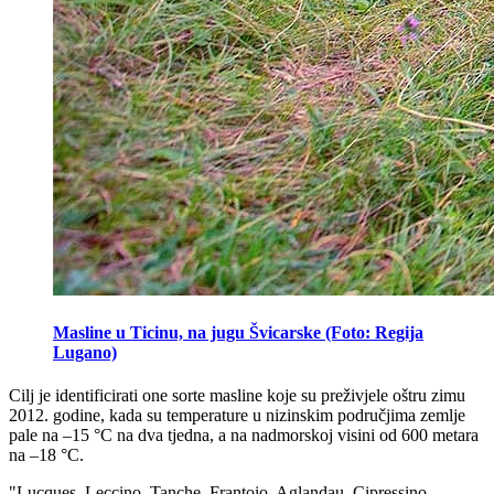
Masline u Ticinu, na jugu Švicarske (Foto: Regija
Lugano)
Cilj je identificirati one sorte masline koje su preživjele oštru zimu
2012. godine, kada su temperature u nizinskim područjima zemlje
pale na –15 °C na dva tjedna, a na nadmorskoj visini od 600 metara
na –18 °C.
"Lucques, Leccino, Tanche, Frantoio, Aglandau, Cipressino,