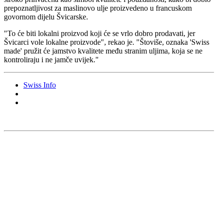
prepoznatljivost za maslinovo ulje proizvedeno u francuskom
govornom dijelu Švicarske.
"
To će biti lokalni proizvod koji će se vrlo dobro prodavati, jer
Švicarci vole lokalne proizvode", rekao je.
"Štoviše, oznaka 'Swiss
made' pružit će jamstvo kvalitete među stranim uljima, koja se ne
kontroliraju i ne jamče uvijek."
Swiss Info