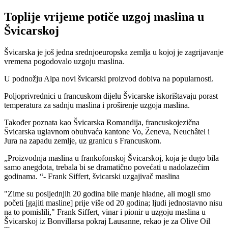
Toplije vrijeme potiče uzgoj maslina u
Švicarskoj
Švicarska je još jedna srednjoeuropska zemlja u kojoj je zagrijavanje
vremena pogodovalo uzgoju maslina.
U podnožju Alpa novi švicarski proizvod dobiva na popularnosti.
Poljoprivrednici u francuskom dijelu Švicarske iskorištavaju porast
temperatura za sadnju maslina i proširenje uzgoja maslina.
Također poznata kao Švicarska Romandija, francuskojezična
Švicarska uglavnom obuhvaća kantone Vo, Ženeva, Neuchâtel i
Jura na zapadu zemlje, uz granicu s Francuskom.
Proizvodnja maslina u frankofonskoj Švicarskoj, koja je dugo bila
samo anegdota, trebala bi se dramatično povećati u nadolazećim
godinama.
- Frank Siffert, švicarski uzgajivač maslina
"
Zime su posljednjih 20 godina bile manje hladne, ali mogli smo
početi [gajiti masline] prije više od 20 godina; ljudi jednostavno nisu
na to pomislili," Frank Siffert, vinar i pionir u uzgoju maslina u
Švicarskoj iz Bonvillarsa pokraj Lausanne, rekao je za Olive Oil