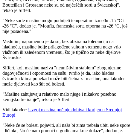
Bouteillan i Grossane neke su od najčešćih sorti u Švicarskoj",
rekao je Siffert.
"
Neke sorte masline mogu podnijeti temperature između ‑15 °C i
‑26 °C", dodao je.
"Moufla, francuska sorta otporna na ‑26 °C, još
nije posađena."
Međutim, napomenuo je da su, bez obzira na toleranciju na
hladnoću, masline bolje prilagođene suhom vremenu nego vrlo
vlažnom ili zaleđenom vremenu, što je tipično za neke dijelove
Švicarske.
Siffert, koji maslinu naziva "neuništivim stablom" zbog njezine
dugovječnosti i otpornosti na sušu, tvrdio je da, iako hladna
švicarska klima ponekad može biti štetna za masline, ona također
može djelovati kao štit od bolesti.
"Masline zahtijevaju relativno malo njege i nikakvo posebno
kemijsko tretiranje", rekao je Siffert.
Vidi također:
Uzgoj maslina počinje dobivati korijen u Srednjoj
Europi
"Neke će se bolesti pojaviti, ali naša bi zima trebala ubiti neke spore
i ličinke, što će nam pomoći u godinama koje dolaze", dodao je.