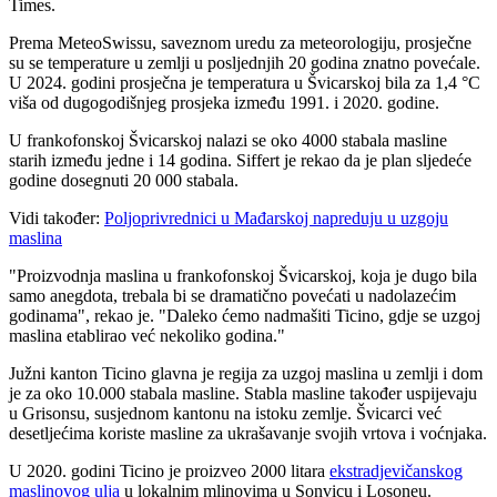
Times.
Prema MeteoSwissu, saveznom uredu za meteorologiju, prosječne
su se temperature u zemlji u posljednjih 20 godina znatno povećale.
U 2024. godini prosječna je temperatura u Švicarskoj bila za 1,4 °C
viša od dugogodišnjeg prosjeka između 1991. i 2020. godine.
U frankofonskoj Švicarskoj nalazi se oko 4000 stabala masline
starih između jedne i 14 godina. Siffert je rekao da je plan sljedeće
godine dosegnuti 20 000 stabala.
Vidi također:
Poljoprivrednici u Mađarskoj napreduju u uzgoju
maslina
"
Proizvodnja maslina u frankofonskoj Švicarskoj, koja je dugo bila
samo anegdota, trebala bi se dramatično povećati u nadolazećim
godinama", rekao je.
"Daleko ćemo nadmašiti Ticino, gdje se uzgoj
maslina etablirao već nekoliko godina."
Južni kanton Ticino glavna je regija za uzgoj maslina u zemlji i dom
je za oko 10.000 stabala masline. Stabla masline također uspijevaju
u Grisonsu, susjednom kantonu na istoku zemlje. Švicarci već
desetljećima koriste masline za ukrašavanje svojih vrtova i voćnjaka.
U 2020. godini Ticino je proizveo 2000 litara
ekstradjevičanskog
maslinovog ulja
u lokalnim mlinovima u Sonvicu i Losoneu.