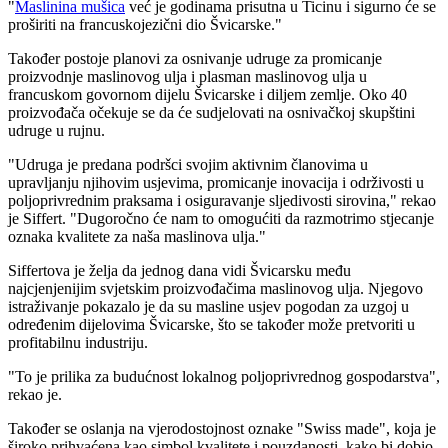
"
Maslinina mušica
već je godinama prisutna u Ticinu i sigurno će se
proširiti na francuskojezični dio Švicarske."
Također postoje planovi za osnivanje udruge za promicanje
proizvodnje maslinovog ulja i plasman maslinovog ulja u
francuskom govornom dijelu Švicarske i diljem zemlje. Oko 40
proizvođača očekuje se da će sudjelovati na osnivačkoj skupštini
udruge u rujnu.
"
Udruga je predana podršci svojim aktivnim članovima u
upravljanju njihovim usjevima, promicanje inovacija i održivosti u
poljoprivrednim praksama i osiguravanje sljedivosti sirovina," rekao
je Siffert.
"Dugoročno će nam to omogućiti da razmotrimo stjecanje
oznaka kvalitete za naša maslinova ulja."
Siffertova je želja da jednog dana vidi Švicarsku među
najcjenjenijim svjetskim proizvođačima maslinovog ulja. Njegovo
istraživanje pokazalo je da su masline usjev pogodan za uzgoj u
određenim dijelovima Švicarske, što se također može pretvoriti u
profitabilnu industriju.
"To je prilika za budućnost lokalnog poljoprivrednog gospodarstva",
rekao je.
Također se oslanja na vjerodostojnost oznake
"Swiss made", koja je
široko prihvaćena kao simbol kvalitete i pouzdanosti, kako bi dobio