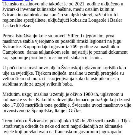
Ticinsko maslinovo ulje također je od 2021. godine uključeno u
švicarski inventar kulinarske baštine, među ostalim kultnim
švicarskim namirnicama kao što su alpski sirevi, raženi kruh i
regionalne specijalitete, uključujući kobasicu Longeole i Basler
Läckerli kekse.
Prema istraživanju koje su proveli Siffert i njegov tim, prva
maslinova stabla vjerojatno su posadili rimski legionari na jugu
Švicarske. Kupoprodajni ugovor iz 769. godine za maslinik u
Campioneu, danas talijanskom selu, najstariji je poznati dokument
koji spominje prisutnost maslinovih stabala u Ticinu.
U početku se maslinovo ulje u Švicarskoj uglavnom koristilo kao
ulje za svjetiljke. Tijekom stoljeća, masline u zemlji pretrpjele su
veliku štetu od mraza i iskorjenjivanja kako bi ustupile mjesto
stablima svile za uzgoj svilenih buba.
Međutim, uzgoj maslina u zemlji je oživio 1980-ih, uglavnom u
kulinarske svrhe. Kako bi zadovoljila domaću potražnju koja iznosi
oko 17.000 metričkih tona godišnje, Švicarska uvozi maslinovo ulje
prvenstveno iz Španjolske, Italije i Grčke.
Trenutačno u Švicarskoj postoji oko 150 do 200 sorti maslina. Tijek
istraživanja odredit će neke od sorti najprikladnijih za klimatske
uvjete koji prevladavaju na francuskom govornom jugozapadu