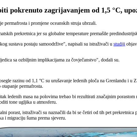
biti pokrenuto zagrijavanjem od 1,5 °C, upo
e permafrosta i promjene oceanskih struja ubrzali.
imatskih prekretnica jer su globalne temperature premašile predindustrijs
skog sustava postaju samoodržive", napisali su istraživači u
studiji
objavl
edica sa ozbiljnim implikacijama za čovječanstvo", dodali su.
segle razinu od 1,1 °C su urušavanje ledenih ploča na Grenlandu i u Z
o otapanje permafrosta.
Gubitak ledenih masa na polovima trebao bi rezultirati značajnim porast
diti tone ugljika u atmosferu.
 porast, istraživači su naznačili da bi se četiri od tih pet prekretnica
ka i migraciju šuma prema sjeveru.