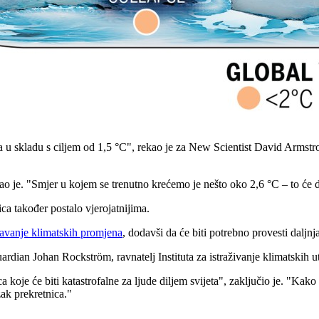
u skladu s ciljem od 1,5 °C", rekao je za New Scientist David Armstron
dodao je. "Smjer u kojem se trenutno krećemo je nešto oko 2,6 °C – to će
ica također postalo vjerojatnijima.
avanje klimatskih promjena
, dodavši da će biti potrebno provesti daljnja
rdian Johan Rockström, ravnatelj Instituta za istraživanje klimatskih ut
 koje će biti katastrofalne za ljude diljem svijeta", zaključio je. "Kak
zak prekretnica."