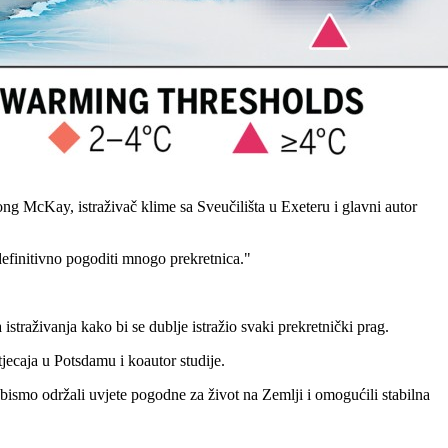
g McKay, istraživač klime sa Sveučilišta u Exeteru i glavni autor
 definitivno pogoditi mnogo prekretnica."
 istraživanja kako bi se dublje istražio svaki prekretnički prag.
jecaja u Potsdamu i koautor studije.
o bismo održali uvjete pogodne za život na Zemlji i omogućili stabilna