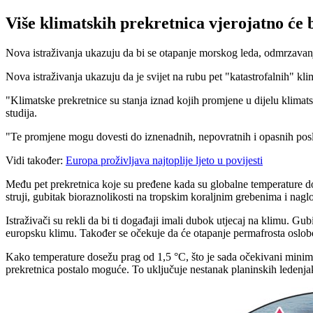
Više klimatskih prekretnica vjerojatno će 
Nova istraživanja ukazuju da bi se otapanje morskog leda, odmrzavanj
Nova istraživanja ukazuju da je svijet na rubu pet "katastrofalnih" kl
"Klimatske prekretnice su stanja iznad kojih promjene u dijelu klimat
studija.
"Te promjene mogu dovesti do iznenadnih, nepovratnih i opasnih poslj
Vidi također:
Europa proživljava najtoplije ljeto u povijesti
Među pet prekretnica koje su pređene kada su globalne temperature do
struji, gubitak bioraznolikosti na tropskim koraljnim grebenima i nagl
Istraživači su rekli da bi ti događaji imali dubok utjecaj na klimu. 
europsku klimu. Također se očekuje da će otapanje permafrosta oslobo
Kako temperature dosežu prag od 1,5 °C, što je sada očekivani minimalni
prekretnica postalo moguće. To uključuje nestanak planinskih ledenja