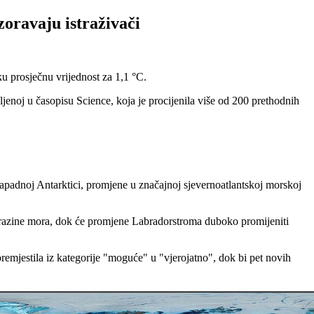
zoravaju istraživači
ku prosječnu vrijednost za 1,1 °C.
jenoj u časopisu Science, koja je procijenila više od 200 prethodnih
apadnoj Antarktici, promjene u značajnoj sjevernoatlantskoj morskoj
om razine mora, dok će promjene Labradorstroma duboko promijeniti
 premjestila iz kategorije "moguće" u "vjerojatno", dok bi pet novih