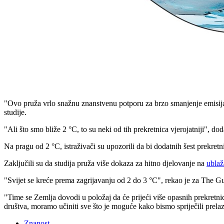
"Ovo pruža vrlo snažnu znanstvenu potporu za brzo smanjenje emisija 
studije.
"Ali što smo bliže 2 °C, to su neki od tih prekretnica vjerojatniji", 
Na pragu od 2 °C, istraživači su upozorili da bi dodatnih šest prekretn
Zaključili su da studija pruža više dokaza za hitno djelovanje na
ublaž
"Svijet se kreće prema zagrijavanju od 2 do 3 °C", rekao je za The Gua
"Time se Zemlja dovodi u položaj da će prijeći više opasnih prekretnica
društva, moramo učiniti sve što je moguće kako bismo spriječili prela
Znanost