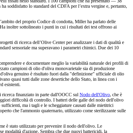
livelli fissati nello standard. I 100 campioni che ha presentato — 38
on ha soddisfatto lo standard del CDFA per l’extra vergine e, pertanto,
’ambito del proprio Codice di condotta, Miller ha parlato delle
inoltre sottolineato i punti in cui i risultati dei test offrono ai
ogetti di ricerca dell’Olive Center per analizzare i dati di qualità e
tandard sensoriale ma superavano i parametri chimici. Due dei 10
 comprendere e documentare meglio la variabilità naturale dei profili di
tilizzato campioni di olio d'oliva monovarietale sia di produzione
d'oliva genuino è risultato fuori dalla "definizione" ufficiale di olio
vano quasi tutti dalle zone desertiche dello Stato, in linea con i
d esistenti.
i ricerca finanziato in parte dall'OOCC sul
Nodo dell'Olivo
, che è
ri difficoltà di controllo. I batteri delle galle del nodo dell'olivo
fficienti, ma i tagli e le scheggiature causati dalle mietitrici
perto che l'ammonio quaternario, utilizzato come sterilizzante sulle
e è stato utilizzato per prevenire il nodo dell'olivo. Le
rse modalità d'azione. Sembra che due nuovi battericidi, la