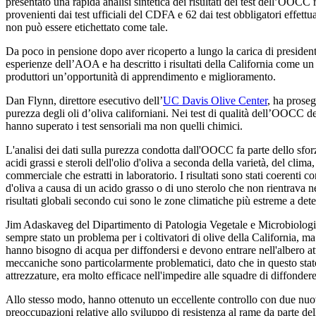
presentato una rapida analisi sintetica dei risultati dei test dell’OOCC 
provenienti dai test ufficiali del CDFA e 62 dai test obbligatori effett
non può essere etichettato come tale.
Da poco in pensione dopo aver ricoperto a lungo la carica di president
esperienze dell’AOA e ha descritto i risultati della California come un bu
produttori un’opportunità di apprendimento e miglioramento.
Dan Flynn, direttore esecutivo dell’
UC Davis Olive Center
, ha proseg
purezza degli oli d’oliva californiani. Nei test di qualità dell’OOCC
hanno superato i test sensoriali ma non quelli chimici.
L'analisi dei dati sulla purezza condotta dall'OOCC fa parte dello sforz
acidi grassi e steroli dell'olio d'oliva a seconda della varietà, del clim
commerciale che estratti in laboratorio. I risultati sono stati coerenti 
d'oliva a causa di un acido grasso o di uno sterolo che non rientrava n
risultati globali secondo cui sono le zone climatiche più estreme a determ
Jim Adaskaveg del Dipartimento di Patologia Vegetale e Microbiologia 
sempre stato un problema per i coltivatori di olive della California, ma
hanno bisogno di acqua per diffondersi e devono entrare nell'albero attr
meccaniche sono particolarmente problematici, dato che in questo stato
attrezzature, era molto efficace nell'impedire alle squadre di diffonder
Allo stesso modo, hanno ottenuto un eccellente controllo con due nuovi m
preoccupazioni relative allo sviluppo di resistenza al rame da parte de