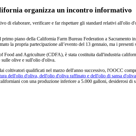
lifornia organizza un incontro informativo
vo di elaborare, verificare e far rispettare gli standard relativi all'olio d
 al primo piano della California Farm Bureau Federation a Sacramento i
ato la propria partecipazione all’evento del 13 gennaio, ma i presenti so
f Food and Agriculture (CDFA), è stata costituita dall'industria california
sulle olive e sull'olio d'oliva.
coltivatori qualificati nel marzo dell'anno successivo, l'OOCC comprende
ura dell'olio d'oliva, dell'olio d'oliva raffinato e dell'olio di sansa d'oliva
 californiani con una produzione inferiore a 5.000 galloni, desiderosi di