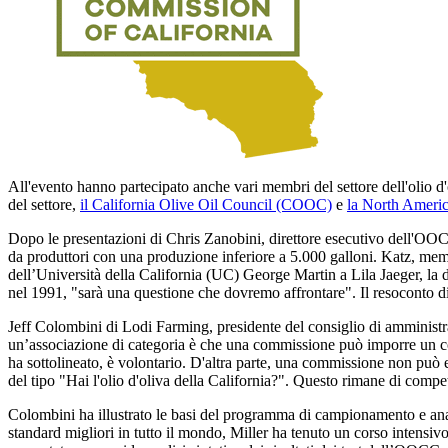
All'evento hanno partecipato anche vari membri del settore dell'olio d'ol
del settore,
il California Olive Oil Council (COOC)
e
la North Ameri
Dopo le presentazioni di Chris Zanobini, direttore esecutivo dell'OO
da produttori con una produzione inferiore a 5.000 galloni. Katz, memb
dell’Università della California (UC) George Martin a Lila Jaeger, la donn
nel 1991, "sarà una questione che dovremo affrontare". Il resoconto di 
Jeff Colombini di Lodi Farming, presidente del consiglio di amminist
un’associazione di categoria è che una commissione può imporre un cont
ha sottolineato, è volontario. D'altra parte, una commissione non può 
del tipo "Hai l'olio d'oliva della California?". Questo rimane di comp
Colombini ha illustrato le basi del programma di campionamento e an
standard migliori in tutto il mondo, Miller ha tenuto un corso intensiv