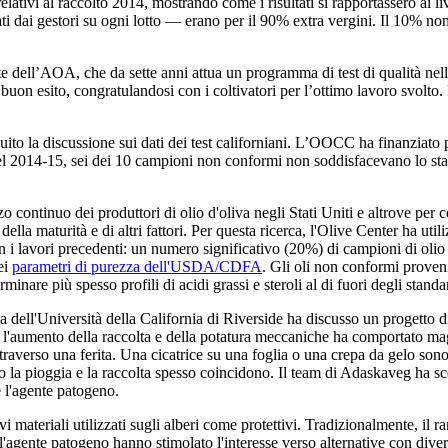
relativi al raccolto 2014, mostrando come i risultati si rapportassero ai 
uati dai gestori su ogni lotto — erano per il 90% extra vergini. Il 10% n
e dell’AOA, che da sette anni attua un programma di test di qualità nell
on esito, congratulandosi con i coltivatori per l’ottimo lavoro svolto. Ha 
uito la discussione sui dati dei test californiani. L’OOCC ha finanziato pr
 del 2014-15, sei dei 10 campioni non conformi non soddisfacevano lo s
o continuo dei produttori di olio d'oliva negli Stati Uniti e altrove per
a, della maturità e di altri fattori. Per questa ricerca, l'Olive Center ha u
con i lavori precedenti: un numero significativo (20%) di campioni di olio 
ei
parametri di purezza dell'USDA/CDFA
. Gli oli non conformi proveni
inare più spesso profili di acidi grassi e steroli al di fuori degli standar
dell'Università della California di Riverside ha discusso un progetto d
 l'aumento della raccolta e della potatura meccaniche ha comportato maggio
averso una ferita. Una cicatrice su una foglia o una crepa da gelo sono su
 la pioggia e la raccolta spesso coincidono. Il team di Adaskaveg ha sco
e l'agente patogeno.
ateriali utilizzati sugli alberi come protettivi. Tradizionalmente, il ram
ll'agente patogeno hanno stimolato l'interesse verso alternative con dive