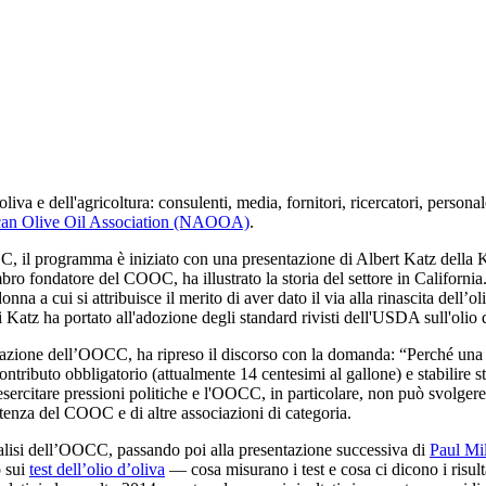
iva e dell'agricoltura: consulenti, media, fornitori, ricercatori, persona
can Olive Oil Association (NAOOA)
.
CC, il programma è iniziato con una presentazione di Albert Katz dell
ro fondatore del COOC, ha illustrato la storia del settore in California.
a a cui si attribuisce il merito di aver dato il via alla rinascita dell’ol
Katz ha portato all'adozione degli standard rivisti dell'USDA sull'olio 
razione dell’OOCC, ha ripreso il discorso con la domanda: “Perché una
ributo obbligatorio (attualmente 14 centesimi al gallone) e stabilire s
esercitare pressioni politiche e l'OOCC, in particolare, non può svolger
etenza del COOC e di altre associazioni di categoria.
alisi dell’OOCC, passando poi alla presentazione successiva di
Paul Mil
o sui
test dell’olio d’oliva
— cosa misurano i test e cosa ci dicono i risult