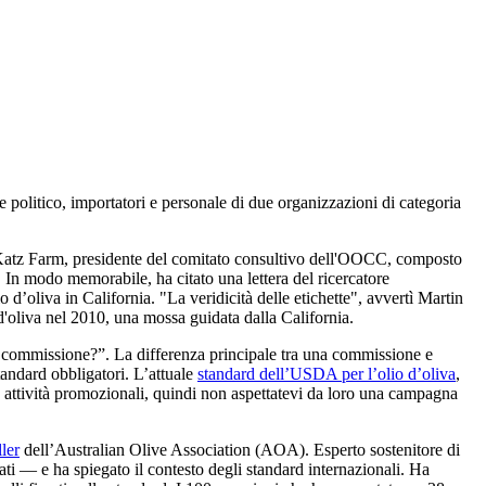
le politico, importatori e personale di due organizzazioni di categoria
a Katz Farm, presidente del comitato consultivo dell'OOCC, composto
 In modo memorabile, ha citato una lettera del ricercatore
io d’oliva in California. "La veridicità delle etichette", avvertì Martin
d'oliva nel 2010, una mossa guidata dalla California.
 commissione?”. La differenza principale tra una commissione e
tandard obbligatori. L’attuale
standard dell’USDA per l’olio d’oliva
,
e attività promozionali, quindi non aspettatevi da loro una campagna
ler
dell’Australian Olive Association (AOA). Esperto sostenitore di
ati — e ha spiegato il contesto degli standard internazionali. Ha