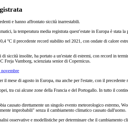
gistrata
enti e hanno affrontato siccità inarrestabili.
atici, la temperatura media registrata quest’estate in Europa è stata la p
,4 °C il precedente record stabilito nel 2021, con ondate di calore estr
di siccità insolite, ha portato a un'estate di estremi, con record in termi
BBC Freja Vamborg, scienziata senior di Copernicus.
 a novembre
 il mese di agosto in Europa, ma anche per l'estate, con il precedente r
opei, tra cui alcune zone della Francia e del Portogallo. In tutto il cont
bia causato direttamente un singolo evento meteorologico estremo, W
amente improbabili" senza il cambiamento climatico causato dall'uomo.
o analisi osservative e modellistiche per determinare che il cambiamento 