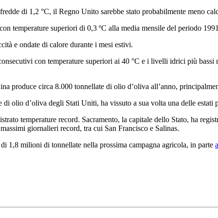
fredde di 1,2 °C, il Regno Unito sarebbe stato probabilmente meno cald
o, con temperature superiori di 0,3 ºC alla media mensile del periodo 199
cità e ondate di calore durante i mesi estivi.
onsecutivi con temperature superiori ai 40 °C e i livelli idrici più bassi 
Cina produce circa 8.000 tonnellate di olio d’oliva all’anno, principalme
di olio d’oliva degli Stati Uniti, ha vissuto a sua volta una delle estati 
strato temperature record. Sacramento, la capitale dello Stato, ha regis
 massimi giornalieri record, tra cui San Francisco e Salinas.
di 1,8 milioni di tonnellate nella prossima campagna agricola, in parte
a