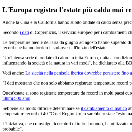
L'Europa registra l'estate più calda mai re
Anche la Cina e la California hanno subito ondate di caldo senza preced
Secondo
i dati
di Copernicus, il servizio europeo per i cambiamenti clim
Le temperature medie dell'aria da giugno ad agosto hanno superato di 0
record che hanno torrido il sud-ovest all'inizio dell'estate.
"Un'intensa serie di ondate di calore in tutta Europa, unita a condizioni 
influenzando la società e la natura in vari modi", ha dichiarato alla 
Vedi anche:
La siccità nella penisola iberica dovrebbe persistere fino
"I dati mostrano che non solo abbiamo registrato temperature record per
Quest'estate si sono registrate temperature da record in molti paesi eur
ultimi 500 anni
.
Sebbene sia molto difficile determinare se
il cambiamento climatico
ab
temperature record di 40 °C nel Regno Unito sarebbero state "estrem
L'iniziativa, che coinvolge ricercatori di tutto il mondo, ha utilizzat
probabile".