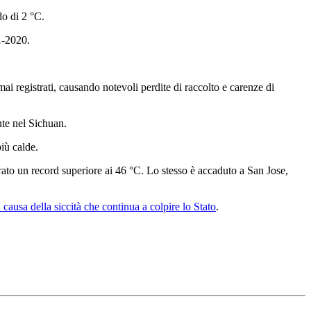
o di 2 °C.
1-2020.
mai registrati, causando notevoli perdite di raccolto e carenze di
nte nel Sichuan.
più calde.
trato un record superiore ai 46 °C. Lo stesso è accaduto a San Jose,
 causa della siccità che continua a colpire lo Stato
.