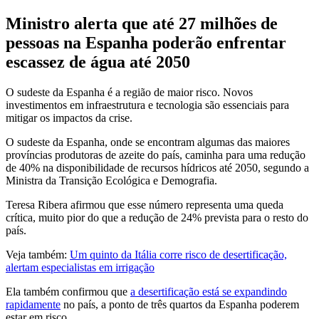
Ministro alerta que até 27 milhões de
pessoas na Espanha poderão enfrentar
escassez de água até 2050
O sudeste da Espanha é a região de maior risco. Novos
investimentos em infraestrutura e tecnologia são essenciais para
mitigar os impactos da crise.
O sudeste da Espanha, onde se encontram algumas das maiores
províncias produtoras de azeite do país, caminha para uma redução
de 40% na disponibilidade de recursos hídricos até 2050, segundo a
Ministra da Transição Ecológica e Demografia.
Teresa Ribera afirmou que esse número representa uma queda
crítica, muito pior do que a redução de 24% prevista para o resto do
país.
Veja também:
Um quinto da Itália corre risco de desertificação,
alertam especialistas em irrigação
Ela também confirmou que
a desertificação está se expandindo
rapidamente
no país, a ponto de três quartos da Espanha poderem
estar em risco.