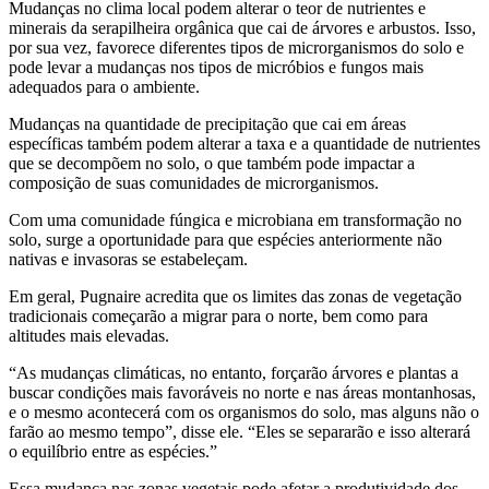
Mudanças no clima local podem alterar o teor de nutrientes e
minerais da serapilheira orgânica que cai de árvores e arbustos. Isso,
por sua vez, favorece diferentes tipos de microrganismos do solo e
pode levar a mudanças nos tipos de micróbios e fungos mais
adequados para o ambiente.
Mudanças na quantidade de precipitação que cai em áreas
específicas também podem alterar a taxa e a quantidade de nutrientes
que se decompõem no solo, o que também pode impactar a
composição de suas comunidades de microrganismos.
Com uma comunidade fúngica e microbiana em transformação no
solo, surge a oportunidade para que espécies anteriormente não
nativas e invasoras se estabeleçam.
Em geral, Pugnaire acredita que os limites das zonas de vegetação
tradicionais começarão a migrar para o norte, bem como para
altitudes mais elevadas.
“As mudanças climáticas, no entanto, forçarão árvores e plantas a
buscar condições mais favoráveis no norte e nas áreas montanhosas,
e o mesmo acontecerá com os organismos do solo, mas alguns não o
farão ao mesmo tempo”, disse ele. “Eles se separarão e isso alterará
o equilíbrio entre as espécies.”
Essa mudança nas zonas vegetais pode afetar a produtividade dos