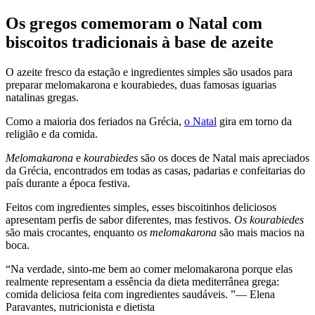
Os gregos comemoram o Natal com
biscoitos tradicionais à base de azeite
O azeite fresco da estação e ingredientes simples são usados para
preparar melomakarona e kourabiedes, duas famosas iguarias
natalinas gregas.
Como a maioria dos feriados na Grécia,
o Natal
gira em torno da
religião e da comida.
Melomakarona
e
kourabiedes
são os doces de Natal mais apreciados
da Grécia, encontrados em todas as casas, padarias e confeitarias do
país durante a época festiva.
Feitos com ingredientes simples, esses biscoitinhos deliciosos
apresentam perfis de sabor diferentes, mas festivos.
Os kourabiedes
são mais crocantes, enquanto
os melomakarona
são mais macios na
boca.
Na verdade, sinto-me bem ao comer melomakarona porque elas
realmente representam a essência da dieta mediterrânea grega:
comida deliciosa feita com ingredientes saudáveis.
— Elena
Paravantes, nutricionista e dietista