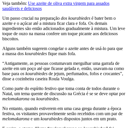
Veja também:
Use azeite de oliva extra virgem para assados
saudáveis e deliciosos
Um passo crucial na preparação
dos koura­biedes
é bater bem o
azeite e o açúcar até a mistura ficar clara e fofa. Os demais
ingredientes são então adicionados gradualmente à mistura. Um leve
toque de ouzo na massa confere um toque picante aos deliciosos
biscoitos.
Alguns também sugere­m congelar o azeite antes de usá-lo para que
a massa dos
koura­biedes
fique mais fofa.
“
Antigamente, as pessoas costumavam mergulhar uma garrafa de
azeite em um poço até que ficasse gelada e, então, usavam-na como
base para
os kourabiedes
de jejum, perfumados, fofos e crocantes”,
disse a cozinheira caseira Roula Voulga.
Como parte do espírito festivo que toma conta de todos durante o
Natal, um tema quente de discussão na Grécia é se se deve optar por
melomakarona
ou
kourabiedes
.
No entanto, quando estiverem em uma casa grega durante a época
festiva, os visitantes provavelmente serão recebidos com um par de
melomakarona
e um
kourabiedes
dispostos juntos em um prato.