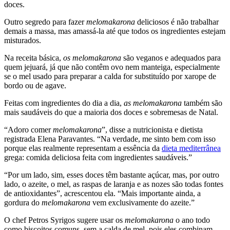
doces.
Outro segredo para fazer
melomakarona
deliciosos é não trabalhar
demais a massa, mas amassá-la até que todos os ingredientes estejam
misturados.
Na receita básica,
os melomakarona
são veganos e adequados para
quem jejuará, já que não contêm ovo nem manteiga, especialmente
se o mel usado para preparar a calda for substituído por xarope de
bordo ou de agave.
Feitas com ingredientes do dia a dia,
as melomakarona
também são
mais saudáveis do que a maioria dos doces e sobremesas de Natal.
“
Adoro comer
melomakarona
”, disse a nutricionista e dietista
registrada Elena Paravantes.
“Na verdade, me sinto bem com isso
porque elas realmente representam a essência da
dieta mediterrânea
grega: comida deliciosa feita com ingredientes saudáveis.”
“
Por um lado, sim, esses doces têm bastante açúcar, mas, por outro
lado, o azeite, o mel, as raspas de laranja e as nozes são todas fontes
de antioxidantes”, acrescentou ela.
“
Mais importante ainda, a
gordura do
melomakarona
vem exclusivamente do azeite.”
O chef Petros Syrigos sugere usar os
melomakarona
o ano todo
como biscoitos comuns, sem a calda de mel, pois eles combinam