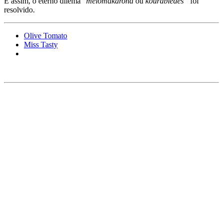
E assim, o eterno dilema “
melo­makarona
ou
koura­biedes”
foi
resolvido.
Olive Tomato
Miss Tasty