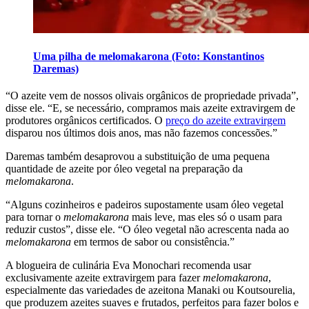
Uma pilha de melomakarona (Foto: Konstantinos
Daremas)
“
O azeite vem de nossos olivais orgânicos de propriedade privada”,
disse ele.
“
E, se necessário, compramos mais azeite extravirgem de
produtores orgânicos certificados. O
preço do azeite extravirgem
disparou nos últimos dois anos, mas não fazemos concessões.”
Daremas também desaprovou a substituição de uma pequena
quantidade de azeite por óleo vegetal na preparação da
melomakarona
.
“
Alguns cozinheiros e padeiros supostamente usam óleo vegetal
para tornar o
melomakarona
mais leve, mas eles só o usam para
reduzir custos”, disse ele.
“O
óleo vegetal não acrescenta nada ao
melomakarona
em termos de sabor ou consistência.”
A blogueira de culinária Eva Monochari recomenda usar
exclusivamente azeite extravirgem para fazer
melomakarona
,
especialmente das variedades de azeitona Manaki ou Koutsourelia,
que produzem azeites suaves e frutados, perfeitos para fazer bolos e