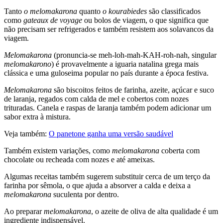
Tanto
o melomakarona
quanto
o kourabiedes
são classificados
como
gateaux de voyage
ou bolos de viagem, o que significa que
não precisam ser refrigerados e também resistem aos solavancos da
viagem.
Melomakarona
(pronuncia-se meh-loh-mah-KAH-roh-nah, singular
melomakarono
) é provavelmente a iguaria natalina grega mais
clássica e uma guloseima popular no país durante a época festiva.
Melomakarona
são biscoitos feitos de farinha, azeite, açúcar e suco
de laranja, regados com calda de mel e cobertos com nozes
trituradas. Canela e raspas de laranja também podem adicionar um
sabor extra à mistura.
Veja também:
O panetone ganha uma versão saudável
Também existem
variações
, como
melomakarona
coberta com
chocolate ou recheada com nozes e até ameixas
.
Algumas receitas também sugerem substituir cerca de um terço da
farinha por sêmola, o que ajuda a absorver a calda e deixa a
melomakarona
suculenta por dentro.
Ao preparar
melomakarona
, o azeite de oliva de alta qualidade é um
ingrediente indispensável.