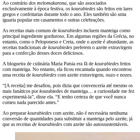
Ao contrário
dos melomakarona
, que são associados
exclusivamente à época festiva,
os kourabiedes
são feitos em lares
gregos e confeitarias durante todo o ano. Eles também são uma
iguaria popular em casamentos e outras celebrações.
As receitas mais comuns de
kourabiedes
incluem manteiga como
principal ingrediente gorduroso. Em algumas regiões da Grécia, no
entanto, como o Peloponeso e Creta, onde o azeite é abundante, as
receitas tradicionais
de kourabiedes
preferem o azeite extravirgem
para a confecção desses doces deliciosos.
A blogueira de culinária Maria Patsia era fã de
kourabiedes
feitos
com manteiga. No entanto, ela ficou encantada quando encontrou
uma receita de
kourabiedes
com azeite extravirgem, ouzo e nozes.
“[A receita] me desafiou, pois dizia que convenceria até mesmo os
mais fanáticos por
k
ourabiedes de manteiga… a curiosidade me fez
experimentá-la”, disse ela.
“
E tenho certeza de que você nunca
comeu nada parecido antes.”
Ao preparar
kourabiedes
com azeite, não é necessária nenhuma
conversão de quantidades para substituir a manteiga pelo azeite, já
que as receitas
de kourabiedes
com azeite são autossustentáveis.