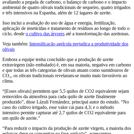
avaliando a pegada de carbono, o balanço de carbono e o impacto
ambiental de quatro olivais tradicionais de sequeiro, quatro irrigados
e três intensivos na Espanha, além de 12 lagares de azeite.
Isso inclui a avaliação do uso de água e energia, fertilização,
aplicação de inseticidas e tratamento de resíduos ao longo de todo o
ciclo, desde
o cultivo das árvores
até a transformação das azeitonas.
Veja também:
Intensificação agrícola prejudica a produtividade dos
olivais
Embora a equipe tenha concluído que a produção de azeite
extravirgem (não embalado) é, em sua maioria, negativa em carbono
e que todas as três categorias de olivais atuam como sumidouros de
CO₂, os olivais tradicionais revelaram-se muito mais favoráveis ao
clima.
“[Esses olivais] permitem que 5,5 quilos de CO2 equivalente sejam
removidos da atmosfera para cada quilo de azeite finalmente
produzido”, disse Lázuli Fernández, principal autor do estudo. “No
caso do cultivo irrigado, esse valor cai para 4,3; e o método
intensivo permite capturar até 2,7 quilos de CO2 equivalente para
um quilo de azeite.”
“Para reduzir o impacto da produção de azeite virgem, a maioria dos
esforços deve se concentrar na fase agrícola”, acrescentou.