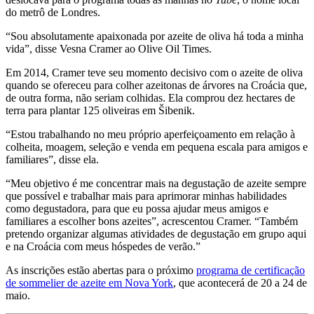
do metrô de Londres.
“
Sou absolutamente apaixonada por azeite de oliva há toda a minha
vida”, disse Vesna Cramer ao Olive Oil Times.
Em 2014, Cramer teve seu momento decisivo com o azeite de oliva
quando se ofereceu para colher azeitonas de árvores na Croácia que,
de outra forma, não seriam colhidas. Ela comprou dez hectares de
terra para plantar 125 oliveiras em Šibenik.
“
Estou trabalhando no meu próprio aperfeiçoamento em relação à
colheita, moagem, seleção e venda em pequena escala para amigos e
familiares”, disse ela.
“
Meu objetivo é me concentrar mais na degustação de azeite sempre
que possível e trabalhar mais para aprimorar minhas habilidades
como degustadora, para que eu possa ajudar meus amigos e
familiares a escolher bons azeites”, acrescentou Cramer.
“Também
pretendo organizar algumas atividades de degustação em grupo aqui
e na Croácia com meus hóspedes de verão.”
As inscrições estão abertas para o próximo
programa de certificação
de sommelier de azeite em Nova York
, que acontecerá de 20 a 24 de
maio.