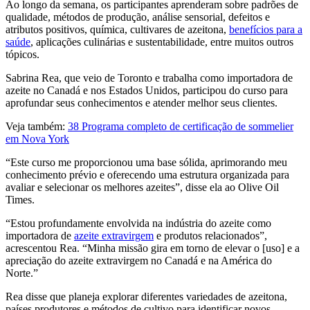
Ao longo da semana, os participantes aprenderam sobre padrões de
qualidade, métodos de produção, análise sensorial, defeitos e
atributos positivos, química, cultivares de azeitona,
benefícios para a
saúde
, aplicações culinárias e sustentabilidade, entre muitos outros
tópicos.
Sabrina Rea, que veio de Toronto e trabalha como importadora de
azeite no Canadá e nos Estados Unidos, participou do curso para
aprofundar seus conhecimentos e atender melhor seus clientes.
Veja também:
38 Programa completo de certificação de sommelier
em Nova York
“
Este curso me proporcionou uma base sólida, aprimorando meu
conhecimento prévio e oferecendo uma estrutura organizada para
avaliar e selecionar os melhores azeites”, disse ela ao Olive Oil
Times.
“
Estou profundamente envolvida na indústria do azeite como
importadora de
azeite extravirgem
e produtos relacionados”,
acrescentou Rea.
“Minha
missão gira em torno de elevar o [uso] e a
apreciação do azeite extravirgem no Canadá e na América do
Norte.”
Rea disse que planeja explorar diferentes variedades de azeitona,
países produtores e métodos de cultivo para identificar novos