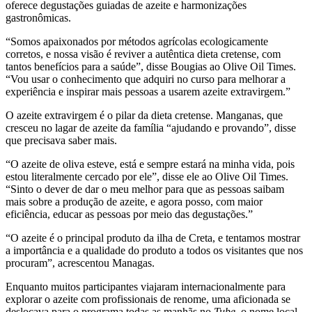
oferece degustações guiadas de azeite e harmonizações
gastronômicas.
“
Somos apaixonados por métodos agrícolas ecologicamente
corretos, e nossa visão é reviver a autêntica dieta cretense, com
tantos benefícios para a saúde”, disse Bougias ao Olive Oil Times.
“
Vou usar o conhecimento que adquiri no curso para melhorar a
experiência e inspirar mais pessoas a usarem azeite extravirgem.”
O azeite extravirgem é o pilar da dieta cretense. Manganas, que
cresceu no lagar de azeite da família
“
ajudando e provando”, disse
que precisava saber mais.
“O azeite
de
oliva esteve, está e sempre estará na minha vida, pois
estou literalmente cercado por ele”, disse ele ao Olive Oil Times.
“Sinto o dever de dar o meu melhor para que as pessoas saibam
mais sobre a produção de azeite, e agora posso, com maior
eficiência, educar as pessoas por meio das degustações.”
“
O azeite é o principal produto da ilha de Creta, e tentamos mostrar
a importância e a qualidade do produto a todos os visitantes que nos
procuram”, acrescentou Managas.
Enquanto muitos participantes viajaram internacionalmente para
explorar o azeite com profissionais de renome, uma aficionada se
deslocava para o programa todas as manhãs no
Tube
, o nome local