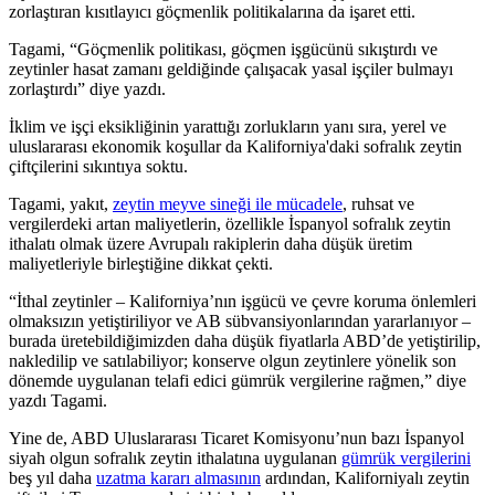
zorlaştıran kısıtlayıcı göçmenlik politikalarına da işaret etti.
Tagami,
“
Göçmenlik politikası, göçmen işgücünü sıkıştırdı ve
zeytinler hasat zamanı geldiğinde çalışacak yasal işçiler bulmayı
zorlaştırdı” diye yazdı.
İklim ve işçi eksikliğinin yarattığı zorlukların yanı sıra, yerel ve
uluslararası ekonomik koşullar da Kaliforniya'daki sofralık zeytin
çiftçilerini sıkıntıya soktu.
Tagami, yakıt,
zeytin meyve sineği ile mücadele
, ruhsat ve
vergilerdeki artan maliyetlerin, özellikle İspanyol sofralık zeytin
ithalatı olmak üzere Avrupalı rakiplerin daha düşük üretim
maliyetleriyle birleştiğine dikkat çekti.
“
İthal zeytinler – Kaliforniya’nın işgücü ve çevre koruma önlemleri
olmaksızın yetiştiriliyor ve AB sübvansiyonlarından yararlanıyor –
burada üretebildiğimizden daha düşük fiyatlarla ABD’de yetiştirilip,
nakledilip ve satılabiliyor; konserve olgun zeytinlere yönelik son
dönemde uygulanan telafi edici gümrük vergilerine rağmen,” diye
yazdı Tagami.
Yine de, ABD Ulus­lararası Ticaret Komisyonu’nun bazı İspanyol
siyah olgun sofralık zeytin ithalatına uygulanan
gümrük vergilerini
beş yıl daha
uzatma kararı almasının
ardından, Kaliforniyalı zeytin