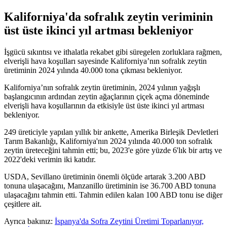
Kaliforniya'da sofralık zeytin veriminin
üst üste ikinci yıl artması bekleniyor
İşgücü sıkıntısı ve ithalatla rekabet gibi süregelen zorluklara rağmen,
elverişli hava koşulları sayesinde Kaliforniya’nın sofralık zeytin
üretiminin 2024 yılında 40.000 tona çıkması bekleniyor.
Kaliforniya’nın sofralık zeytin üretiminin, 2024 yılının yağışlı
başlangıcının ardından zeytin ağaçlarının çiçek açma döneminde
elverişli hava koşullarının da etkisiyle üst üste ikinci yıl artması
bekleniyor.
249 üreticiyle yapılan yıllık bir ankette, Amerika Birleşik Devletleri
Tarım Bakanlığı, Kaliforniya'nın 2024 yılında 40.000 ton sofralık
zeytin üreteceğini tahmin etti; bu, 2023'e göre yüzde 6'lık bir artış ve
2022'deki verimin iki katıdır.
USDA, Sevillano üretiminin önemli ölçüde artarak 3.200 ABD
tonuna ulaşacağını, Manzanillo üretiminin ise 36.700 ABD tonuna
ulaşacağını tahmin etti. Tahmin edilen kalan 100 ABD tonu ise diğer
çeşitlere ait.
Ayrıca bakınız:
İspanya'da Sofra Zeytini Üretimi Toparlanıyor,