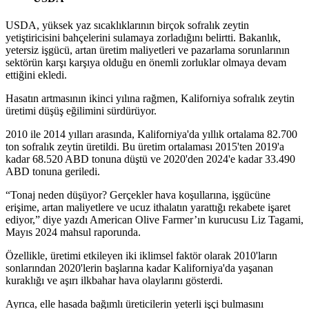
USDA, yüksek yaz sıcaklıklarının birçok sofralık zeytin
yetiştiricisini bahçelerini sulamaya zorladığını belirtti. Bakanlık,
yetersiz işgücü, artan üretim maliyetleri ve pazarlama sorunlarının
sektörün karşı karşıya olduğu en önemli zorluklar olmaya devam
ettiğini ekledi.
Hasatın artmasının ikinci yılına rağmen, Kaliforniya sofralık zeytin
üretimi düşüş eğilimini sürdürüyor.
2010 ile 2014 yılları arasında, Kaliforniya'da yıllık ortalama 82.700
ton sofralık zeytin üretildi. Bu üretim ortalaması 2015'ten 2019'a
kadar 68.520 ABD tonuna düştü ve 2020'den 2024'e kadar 33.490
ABD tonuna geriledi.
“Tonaj neden düşüyor? Gerçekler hava koşullarına, işgücüne
erişime, artan maliyetlere ve ucuz ithalatın yarattığı rekabete işaret
ediyor,” diye yazdı American Olive Farmer’ın kurucusu Liz Tagami,
Mayıs 2024 mahsul raporunda.
Özellikle, üretimi etkileyen iki iklimsel faktör olarak 2010'ların
sonlarından 2020'lerin başlarına kadar Kaliforniya'da yaşanan
kuraklığı ve aşırı ilkbahar hava olaylarını gösterdi.
Ayrıca, elle hasada bağımlı üreticilerin yeterli işçi bulmasını