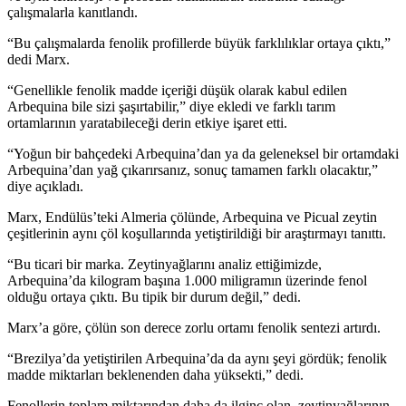
çalışmalarla kanıtlandı.
“
Bu çalışmalarda fenolik profillerde büyük farklılıklar ortaya çıktı,”
dedi Marx.
“Genellikle fenolik madde içeriği düşük olarak kabul edilen
Arbequina bile sizi şaşırtabilir,” diye ekledi ve farklı tarım
ortamlarının yaratabileceği derin etkiye işaret etti.
“Yoğun bir bahçedeki Arbequina’dan ya da geleneksel bir ortamdaki
Arbequina’dan yağ çıkarırsanız, sonuç tamamen farklı olacaktır,”
diye açıkladı.
Marx, Endülüs’teki Almeria çölünde, Arbequina ve Picual zeytin
çeşitlerinin aynı çöl koşullarında yetiştirildiği bir araştırmayı tanıttı.
“
Bu ticari bir marka. Zeytinyağlarını analiz ettiğimizde,
Arbequina’da kilogram başına 1.000 miligramın üzerinde fenol
olduğu ortaya çıktı. Bu tipik bir durum değil,” dedi.
Marx’a göre, çölün son derece zorlu ortamı fenolik sentezi artırdı.
“Brezilya’da yetiştirilen Arbequina’da da aynı şeyi gördük; fenolik
madde miktarları beklenenden daha yüksekti,” dedi.
Fenollerin toplam miktarından daha da ilginç olan, zeytinyağlarının