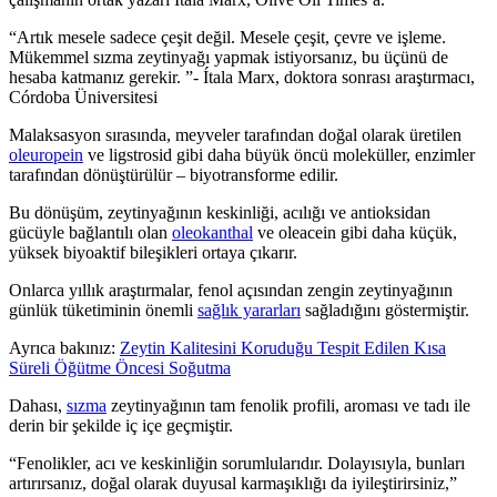
Artık mesele sadece çeşit değil. Mesele çeşit, çevre ve işleme.
Mükemmel sızma zeytinyağı yapmak istiyorsanız, bu üçünü de
hesaba katmanız gerekir.
- Ítala Marx, doktora sonrası araştırmacı,
Córdoba Üniversitesi
Malaksasyon sırasında, meyveler tarafından doğal olarak üretilen
oleuropein
ve ligstrosid gibi daha büyük öncü moleküller, enzimler
tarafından dönüştürülür – biyotransforme edilir.
Bu dönüşüm, zeytinyağının keskinliği, acılığı ve antioksidan
gücüyle bağlantılı olan
oleokanthal
ve oleacein gibi daha küçük,
yüksek biyoaktif bileşikleri ortaya çıkarır.
Onlarca yıllık araştırmalar, fenol açısından zengin zeytinyağının
günlük tüketiminin önemli
sağlık yararları
sağladığını göstermiştir.
Ayrıca bakınız:
Zeytin Kalitesini Koruduğu Tespit Edilen Kısa
Süreli Öğütme Öncesi Soğutma
Dahası,
sızma
zeytinyağının tam fenolik profili, aroması ve tadı ile
derin bir şekilde iç içe geçmiştir.
“
Fenolikler, acı ve keskinliğin sorumlularıdır. Dolayısıyla, bunları
artırırsanız, doğal olarak duyusal karmaşıklığı da iyileştirirsiniz,”