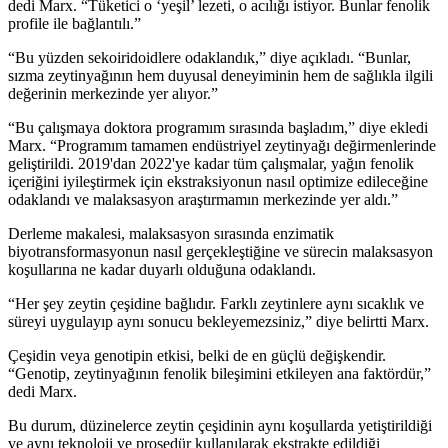
dedi Marx.
“
Tü­keti­ci o
‘
yeşil’ le­zeti, o acı­lı­ğı istiyor. Bunlar fenolik
profi­le ile ba­ğlantılı.”
“
Bu yüzden sekoiridoidlere odaklandık,” diye açıkladı. “Bunlar,
sızma zeytinyağının hem duyusal deneyiminin hem de sağlıkla ilgili
değerinin merkezinde yer alıyor.”
“Bu çalışmaya doktora programım sırasında başladım,” diye ekledi
Marx.
“
Programım tamamen endüstriyel zeytinyağı değirmenlerinde
geliştirildi. 2019'dan 2022'ye kadar tüm çalışmalar, yağın fenolik
içeriğini iyileştirmek için ekstraksiyonun nasıl optimize edileceğine
odaklandı ve malaksasyon araştırmamın merkezinde yer aldı.”
Derleme makalesi, malaksasyon sırasında enzimatik
biyotransformasyonun nasıl gerçekleştiğine ve sürecin malaksasyon
koşullarına ne kadar duyarlı olduğuna odaklandı.
“
Her
şey
zeytin çeşidine bağlıdır. Farklı zeytinlere aynı sıcaklık ve
süreyi uygulayıp aynı sonucu bekleyemezsiniz,” diye belirtti Marx.
Çeşidin veya genotipin etkisi, belki de en güçlü değişkendir.
“
Genotip, zeytinyağının fenolik bileşimini etkileyen ana faktördür,”
dedi Marx.
Bu durum, düzinelerce zeytin çeşidinin aynı koşullarda yetiştirildiği
ve aynı teknoloji ve prosedür kullanılarak ekstrakte edildiği