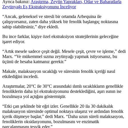
Ayrıca bakınız:
Araştırma, Zeytin Yaprakları, Otlar ve Baharatlarla
Zeytinyağı Eş Ekstraksiyonunu İnceliyor
“
Ancak, geleneksel ve stresli bir ortamda Arbequina ile
çalışıyorsanız, zaten daha yüksek bir fenolik başlangıç noktasına
sahip olabilirsiniz,” diye ekledi.
Bu ince farklar, kişiye özel ekstraksiyon stratejilerinin geleceğine
işaret ediyor.
“Artık mesele sadece çeşit değil. Mesele çeşit, çevre ve işleme,” dedi
Marx.
“
Ve mükemmel sızma zeytinyağı yapmak istiyorsanız, bu
üçünü de hesaba katmanız gerekir.”
Makale, malaksasyon sıcaklığı ve süresinin fenolik içeriği nasıl
etkilediğini inceledi.
Araştırmalar, 20°C ile 30°C arasındaki ılımlı sıcaklıkların genellikle
fenoliklerin daha iyi ekstraksiyonunu desteklediğini, aşırı ısının ise
bozulmaya yol açtığını göstermiştir.
“
Etki çan şeklinde bir eğri izler. Genellikle 20 ila 30 dakikalık
malaksasyon süresinde optimal noktaya ulaşırız ve ardından fenolik
içerik düşmeye başlar,” dedi Marx.
“
Daha uzun süreli malaksasyon,
fenoliklerin oksidasyonunu, bozulmasını ve enzimatik
parçalanmasını teşvik eder.”