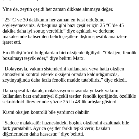
Yine de, zeytin çeşidi her zaman dikkate alınmaya değer.
“25 °C ve 30 dakikanın her zaman en iyisi olduğunu
söyleyemezsiniz. Arbequina gibi bazı çeşitler için 25 °C’de 45
dakika daha iyi sonuç verebilir,” diye açıkladı ve derleme
makalesinde bahsedilen belirli çeşitlere ilişkin spesifik analizlere
işaret etti.
En dönüştürücü bulgulardan biri oksijenle ilgiliydi.
“
Oksijen, fenolik
bozulmayı teşvik eder,” diye belirtti Marx.
“
Dolayısıyla, vakum sistemlerini kullanarak veya hatta oksijen
atmosferini kontrol ederek oksijeni ortadan kaldırdığımızda,
zeytinyağında daha fazla fenolik madde tutabiliriz,” diye ekledi.
Daha spesifik olarak, malaksasyon sırasında yüksek vakum
kullanılan bazı endüstriyel ölçekli testler, fenolik içeriğinde, özellikle
sekoiridoid türevlerinde yüzde 25 ila 48’lik artışlar gösterdi.
Kısmi oksijen kontrolü bile yardımcı olabilir.
“
Sadece malaksatör haznesindeki boşluk oksijenini azaltmak bile
fark yaratabilir. Ayrıca çeşitler farklı tepki verir; bazıları
diğerlerinden daha hassastır,” diye belirtti.