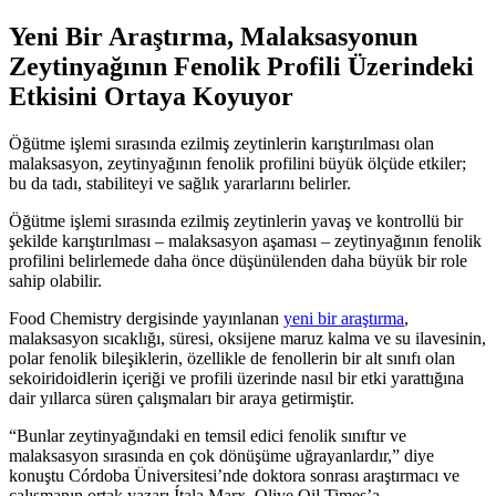
Yeni Bir Araştırma, Malaksasyonun
Zeytinyağının Fenolik Profili Üzerindeki
Etkisini Ortaya Koyuyor
Öğütme işlemi sırasında ezilmiş zeytinlerin karıştırılması olan
malaksasyon, zeytinyağının fenolik profilini büyük ölçüde etkiler;
bu da tadı, stabiliteyi ve sağlık yararlarını belirler.
Öğütme işlemi sırasında ezilmiş zeytinlerin yavaş ve kontrollü bir
şekilde karıştırılması – malaksasyon aşaması – zeytinyağının fenolik
profilini belirlemede daha önce düşünülenden daha büyük bir role
sahip olabilir.
Food Chemistry dergisinde yayınlanan
yeni bir araştırma
,
malaksasyon sıcaklığı, süresi, oksijene maruz kalma ve su ilavesinin,
polar fenolik bileşiklerin, özellikle de fenollerin bir alt sınıfı olan
sekoiridoidlerin içeriği ve profili üzerinde nasıl bir etki yarattığına
dair yıllarca süren çalışmaları bir araya getirmiştir.
“
Bunlar zeytinyağındaki en temsil edici fenolik sınıftır ve
malaksasyon sırasında en çok dönüşüme uğrayanlardır,” diye
konuştu Córdoba Üniversitesi’nde doktora sonrası araştırmacı ve
çalışmanın ortak yazarı Ítala Marx, Olive Oil Times’a.