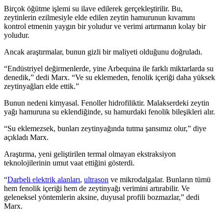
Birçok öğütme işlemi su ilave edilerek gerçekleştirilir. Bu,
zeytinlerin ezilmesiyle elde edilen zeytin hamurunun kıvamını
kontrol etmenin yaygın bir yoludur ve verimi artırmanın kolay bir
yoludur.
Ancak araştırmalar, bunun gizli bir maliyeti olduğunu doğruladı.
“Endüstriyel değirmenlerde, yine Arbequina ile farklı miktarlarda su
denedik,” dedi Marx.
“
Ve su eklemeden, fenolik içeriği daha yüksek
zeytinyağları elde ettik.”
Bunun nedeni kimyasal. Fenoller hidrofiliktir. Malakserdeki zeytin
yağı hamuruna su eklendiğinde, su hamurdaki fenolik bileşikleri alır.
“Su eklemezsek, bunları zeytinyağında tutma şansımız olur,” diye
açıkladı Marx.
Araştırma, yeni geliştirilen termal olmayan ekstraksiyon
teknolojilerinin umut vaat ettiğini gösterdi.
“
Darbeli elektrik alanları
,
ultrason
ve mikrodalgalar. Bunların tümü
hem fenolik içeriği hem de zeytinyağı verimini artırabilir. Ve
geleneksel yöntemlerin aksine, duyusal profili bozmazlar,” dedi
Marx.