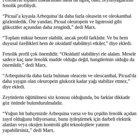
fenolik profiliydi.
“Picual’a kıyasla Arbequina’da daha fazla oleasein ve oleokanthal
gözlemledik. Öte yandan, Picual oleuropein ve ligstrosid gibi
glikozitler açısından daha zengindi,” dedi Marx.
“Toplam miktar benzer olabilir, ancak profil farklıdır. Ve bu hem
duyusal özellikleri hem de oksidatif stabiliteyi etkiler,” diye ekledi.
Fenolik profil çok önemlidir. “Oksidatif stabiliteyi ele alalım. Mesele
sadece kaç tane fenolik madde olduğu değil, hangilerinin olduğu da
önemlidir,” dedi Marx.
“Arbequina'da daha fazla bulunan oleacein ve oleocanthal, Picual'da
daha yaygın olan oleuropein glukozit kadar yağı stabilize etmez,”
diye ekledi.
Zeytinlerin öğütülmesi söz konusu olduğunda, bu farklar dikkatle
göz önünde bulundurulmalıdır.
“Yoğun bir bahçenizde Arbequina varsa ve bu çeşidin fenolik açıdan
zayıf olduğunu biliyorsanız, bunu iyileştirmek için darbeli elektrik
alanları veya oksijen kontrolü gibi teknolojilere yatırım
yapabilirsiniz,” dedi Marx.