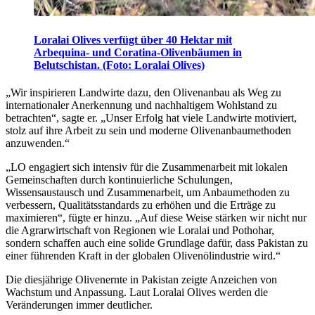
Loralai Olives verfügt über 40 Hektar mit
Arbequina- und Coratina-Olivenbäumen in
Belutschistan. (Foto: Loralai Olives)
„
Wir inspirieren Landwirte dazu, den Olivenanbau als Weg zu
internationaler Anerkennung und nachhaltigem Wohlstand zu
betrachten“, sagte er.
„
Unser Erfolg hat viele Landwirte motiviert,
stolz auf ihre Arbeit zu sein und moderne Olivenanbaumethoden
anzuwenden.“
„
LO engagiert sich intensiv für die Zusammenarbeit mit lokalen
Gemeinschaften durch kontinuierliche Schulungen,
Wissensaustausch und Zusammenarbeit, um Anbaumethoden zu
verbessern, Qualitätsstandards zu erhöhen und die Erträge zu
maximieren“, fügte er hinzu.
„Auf diese Weise stärken wir nicht nur
die Agrarwirtschaft von Regionen wie Loralai und Pothohar,
sondern schaffen auch eine solide Grundlage dafür, dass Pakistan zu
einer führenden Kraft in der globalen Olivenölindustrie wird.“
Die diesjährige Olivenernte in Pakistan zeigte Anzeichen von
Wachstum und Anpassung. Laut Loralai Olives werden die
Veränderungen immer deutlicher.