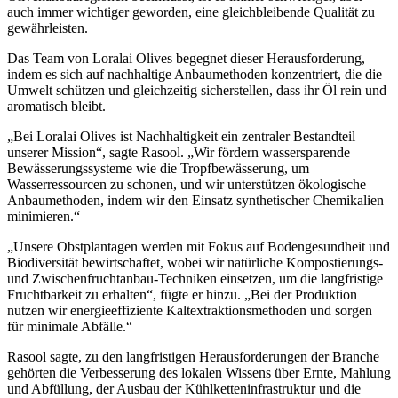
auch immer wichtiger geworden, eine gleich­bleibende Qual­ität zu
gew­ähr­leisten.
Das Team von Loralai Olives begegnet dieser Herausforderung,
indem es sich auf nachhaltige Anbaumethoden konzentriert, die die
Umwelt schützen und gleichzeitig sicherstellen, dass ihr Öl rein und
aromatisch bleibt.
„
Bei Loralai Olives ist Nachhaltigkeit ein zentraler Bestandteil
unserer Mission“, sagte Rasool.
„Wir fördern wassersparende
Bewässerungssysteme wie die Tropfbewässerung, um
Wasserressourcen zu schonen, und wir unterstützen ökologische
Anbaumethoden, indem wir den Einsatz synthetischer Chemikalien
minimieren.“
„
Unsere Obstplantagen werden mit Fokus auf Bodengesundheit und
Biodiversität bewirtschaftet, wobei wir natürliche Kompostierungs-
und Zwischenfruchtanbau-Techniken einsetzen, um die langfristige
Fruchtbarkeit zu erhalten
“
, fügte er hinzu.
„Bei der Pro­duk­tion
nutzen wir energieeffiziente Kalt­extraktions­me­tho­den und sorgen
für min­imale Abfälle.“
Rasool sagte, zu den langfristigen Herausforderungen der Branche
gehörten die Verbesserung des lokalen Wissens über Ernte, Mahlung
und Abfüllung, der Ausbau der Kühlketteninfrastruktur und die