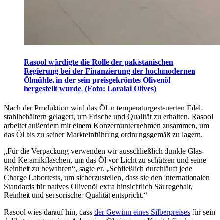
Rasool würdigte die Rolle der pakistanischen
Regierung bei der Finanzierung der hochmodernen
Ölmühle, in der sein preisgekröntes Olivenöl
hergestellt wurde. (Foto: Loralai Olives)
Nach der Pro­duk­tion wird das Öl in tem­per­atur­ge­steuer­ten Edel­
stahl­behäl­tern gelagert, um Frische und Qual­ität zu er­hal­ten. Rasool
arbeitet au­ßer­dem mit einem Konzern­unter­neh­men zusammen, um
das Öl bis zu seiner Mark­t­ein­führung ord­nungsgemäß zu lagern.
„
Für die Verpackung verwenden wir ausschließlich dunkle Glas-
und Keramikflaschen, um das Öl vor Licht zu schützen und seine
Reinheit zu bewahren
“
, sagte er.
„Schließlich durchläuft jede
Charge Labortests, um sicherzustellen, dass sie den internationalen
Standards für natives Olivenöl extra hinsichtlich Säuregehalt,
Reinheit und sensorischer Qualität entspricht.“
Rasool wies darauf hin, dass
der Gewinn eines Silberpreises
für sein