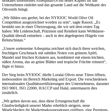
delikates sortenreines Arbequina-Öl ein neues Kapitel für das
Unternehmen einleitet und das gesamte Land auf die Weltkarte des
Olivenöls bringt.
„
Wir fühlen uns geehrt, bei der NYIOOC World Olive Oil
Competition ausgezeichnet worden zu sein“, sagte Rasool.
„Es
bestärkt uns in einer Überzeugung, die wir seit dem ersten Tag
haben: Mit Leidenschaft, Präzision und Reinheit kann Weltklasse-
Qualität überall entstehen – auch in den abgelegenen Hügeln von
Belutschistan.“
„
Unsere sortenreine Arbequina zeichnet sich durch ihren weichen,
fruchtigen Geschmack mit subtilen Noten von grünem Apfel,
Mandel und frischen Kräutern aus, kombiniert mit einem leichten,
süßen Aroma, das an grüne Blätter und tropische Früchte erinnert“,
fügte er hinzu.
Der Sieg beim NYIOOC dürfte Loralai Olives neue Türen öffnen,
insbesondere im Bereich Marketing und Export. Die verschiedenen
internationalen Qualitätszertifizierungen des Unternehmens, darunter
ISO 9001, ISO 22000, HACCP und Halal, untermauern dies
zusätzlich.
„
Wir gehen davon aus, dass diese Errungenschaft die
Glaubwürdigkeit unserer Marke erheblich steigern, neue
Möglichkeiten für Marketingkooperationen eröffnen, eine Premium-