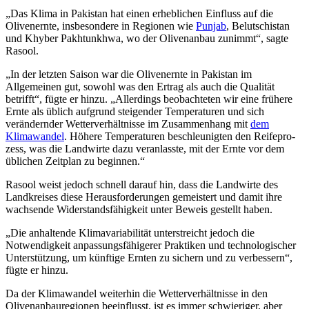
„
Das Klima in Pakistan hat einen erheblichen Einfluss auf die
Olivenernte, insbesondere in Regionen wie
Punjab
, Belutschistan
und Khyber Pakhtunkhwa, wo der Olivenanbau zunimmt“, sagte
Rasool.
„
In der letzten Saison war die Olivenernte in Pakistan im
Allgemeinen gut, sowohl was den Ertrag als auch die Qualität
betrifft“, fügte er hinzu.
„Allerdings beobachteten wir eine frühere
Ernte als üblich aufgrund steigender Temperaturen und sich
verändernder Wetterverhältnisse im Zusammenhang mit
dem
Klimawandel
. Höhere Temper­aturen beschleunigten den Reife­pro­
zess, was die Landwirte dazu veranlasste, mit der Ernte vor dem
übli­chen Zeitplan zu beginnen.“
Rasool weist jedoch schnell darauf hin, dass die Landwirte des
Landkreises diese Herausforderungen gemeistert und damit ihre
wachsende Widerstandsfähigkeit unter Beweis gestellt haben.
„Die anhaltende Klimavariabilität unterstreicht jedoch die
Notwendigkeit anpassungsfähigerer Praktiken und technologischer
Unterstützung, um künftige Ernten zu sichern und zu verbessern“,
fügte er hinzu.
Da der Klimawandel weiterhin die Wetterverhäl­tnisse in den
Olivenanbau­regionen beein­flusst, ist es immer schwieriger, aber