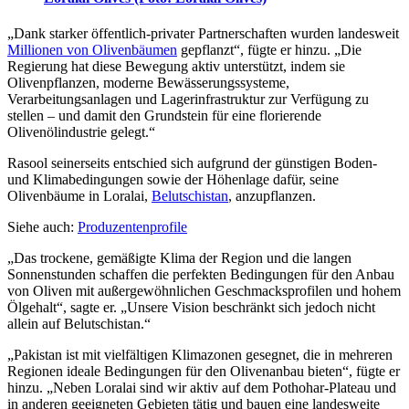
„
Dank starker öffentlich-privater Partnerschaften wurden landesweit
Millionen von Olivenbäumen
gepflanzt“, fügte er hinzu.
„Die
Regierung hat diese Bewegung aktiv unterstützt, indem sie
Olivenpflanzen, moderne Bewässerungssysteme,
Verarbeitungsanlagen und Lagerinfrastruktur zur Verfügung zu
stellen – und damit den Grundstein für eine florierende
Olivenölindustrie gelegt.“
Rasool seinerseits entschied sich aufgrund der günstigen Boden-
und Klimabedingungen sowie der Höhenlage dafür, seine
Olivenbäume in Loralai,
Belutschistan
, anzupflanzen.
Siehe auch:
Produzentenprofile
„
Das trockene, gemäßigte Klima der Region und die langen
Sonnenstunden schaffen die perfekten Bedingungen für den Anbau
von Oliven mit außergewöhnlichen Geschmacksprofilen und hohem
Ölgehalt“, sagte er. „Unsere Vision beschränkt sich jedoch nicht
allein auf Belutschistan.“
„
Pakistan ist mit vielfältigen Klimazonen gesegnet, die in mehreren
Regionen ideale Bedingungen für den Olivenanbau bieten“, fügte er
hinzu.
„Neben Loralai sind wir aktiv auf dem Pothohar-Plateau und
in anderen geeigneten Gebieten tätig und bauen eine landesweite