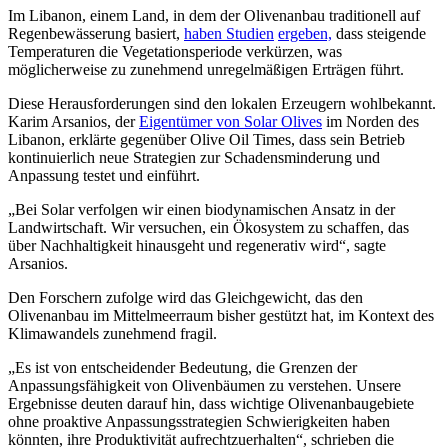
Im Libanon, einem
Land, in dem der Olivenanbau
traditionell
auf
Regenbewässerung basiert,
haben Studien
ergeben,
dass steigende
Temperaturen die Vegetationsperiode verkürzen, was
möglicherweise zu zunehmend unregelmäßigen Erträgen führt.
Diese Herausforderungen sind den lokalen Erzeugern wohlbekannt.
Karim Arsanios, der
Eigentümer von Solar Olives
im Norden des
Libanon, erklärte gegenüber Olive Oil Times, dass sein Betrieb
kontinuierlich neue Strategien zur Schadensminderung und
Anpassung testet und einführt.
„
Bei Solar verfolgen wir einen biodynamischen Ansatz in der
Landwirtschaft. Wir versuchen, ein Ökosystem zu schaffen, das
über Nachhaltigkeit hinausgeht und regenerativ wird“, sagte
Arsanios.
Den Forschern zufolge wird das Gleichgewicht, das den
Olivenanbau im Mittelmeerraum bisher gestützt hat, im Kontext des
Klimawandels zunehmend fragil.
„Es ist von entscheidender Bedeutung, die Grenzen der
Anpassungsfähigkeit von Olivenbäumen zu verstehen. Unsere
Ergebnisse deuten darauf hin, dass wichtige Olivenanbaugebiete
ohne proaktive Anpassungsstrategien Schwierigkeiten haben
könnten, ihre Produktivität aufrechtzuerhalten“, schrieben die