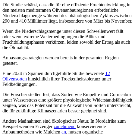
Die Studie schätzt, dass die für eine effiziente Fruchtent­wick­lung in
den meisten mediterranen Olivenanbau­regionen er­forder­liche
Niederschlags­menge während des phä­no­lo­gi­schen Zyklus zwischen
290 und 410 Milli­lim­ter liegt, insbesondere von März bis November.
Wenn die Niederschlagsmenge unter diesen Schwellenwert fällt
oder wenn extreme Wetterbedingungen die Blüte- und
Fruchtbildungsphasen verkürzen, leiden sowohl der Ertrag als auch
die Ölqualität.
Anpassungsstrategien werden bereits in der gesamten Region
getestet.
Eine 2024 in Spanien durchgeführte Studie bewertete
12
Olivensorten
hinsichtlich ihrer Trockenheitstoleranz unter
Feldbedingungen.
Die Forscher stellten fest, dass Sorten wie Empeltre und Cornicabra
unter Wasserstress eine größere physiologische Widerstandsfähigkeit
zeigten, was das Potenzial für die Auswahl von Sorten unterstreicht,
die für zukünftige Klimaszenarien besser geeignet sind.
Andere Maßnahmen sind ökologischer Natur. In Nordafrika zum
Beispiel wenden Erzeuger
zunehmend
konservierende
Anbaumethoden wie Mulchen
an
, nutzen organische