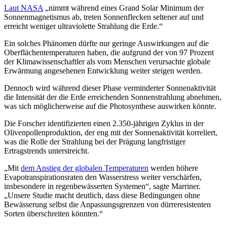
Laut NASA
„nimmt während eines Grand Solar Minimum der
Sonnenmagnetismus ab, treten Sonnenflecken seltener auf und
erreicht weniger ultraviolette Strahlung die Erde.“
Ein solches Phänomen dürfte nur geringe Auswirkungen auf die
Ober­flächen­temperaturen haben, die aufgrund der von 97 Prozent
der Klima­wissenschaftler als vom Menschen verursachte globale
Erwärmung angesehenen Entwicklung weiter steigen werden.
Dennoch wird während dieser Phase verminderter Sonnenaktivität
die Intensität der die Erde erreichenden Sonnenstrahlung abnehmen,
was sich möglicherweise auf die Photosynthese auswirken könnte.
Die Forscher identifizierten einen 2.350-jährigen Zyklus in der
Olivenpollenproduktion, der eng mit der Sonnenaktivität korreliert,
was die Rolle der Strahlung bei der Prägung langfristiger
Ertragstrends unterstreicht.
„
Mit
dem Anstieg der globalen Temperaturen
werden höhere
Evapotranspirationsraten den Wasserstress weiter verschärfen,
insbesondere in regenbewässerten Systemen“, sagte Marriner.
„
Unsere Studie macht deutlich, dass diese Bedingungen ohne
Bewässerung selbst die Anpassungsgrenzen von dürreresistenten
Sorten überschreiten könnten.“