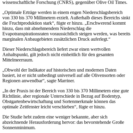
wissenschaftliche Forschung (CNRS), gegenüber Olive Oil Times.
„
Optimale Erträge werden in einem engen Niederschlagsbereich
von 330 bis 370 Millimetern erzielt. Außerhalb dieses Bereichs sinkt
die Fruchtproduktion stark“, fügte er hinzu.
„Erschwerend kommt
hinzu, dass mit abnehmendem Niederschlag die
Evapotranspirationsraten voraussichtlich steigen werden, was bereits
marginalen Anbaugebieten zusätzlichen Druck auferlegt.“
Dieser Niederschlagsbereich liefert zwar einen wertvollen
Anhaltspunkt, gilt jedoch nicht einheitlich für den gesamten
Mittelmeerraum.
„
Obwohl der Indikator auf historischen und modernen Daten
basiert, ist er nicht unbedingt universell auf alle Olivensorten oder
Regionen anwendbar“, sagte Marriner.
„
In der Praxis ist der Bereich von 330 bis 370 Millimetern eine gute
Richtlinie, aber regionale Unterschiede in Bezug auf Bodentyp,
Obstgartenbewirtschaftung und Sortenmerkmale können das
optimale Zeitfenster leicht verschieben“, fügte er hinzu.
Die Studie hebt zudem eine weniger bekannte, aber sich
abzeichnende Herausforderung hervor: das bevorstehende Große
Sonnenminimum.