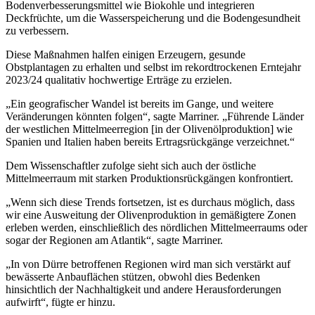
Bodenverbesserungsmittel wie Biokohle und integrieren
Deckfrüchte, um
die Wasserspeicherung und die Bodengesundheit
zu verbessern
.
Diese Maßnahmen halfen einigen Erzeugern, gesunde
Obstplantagen zu erhalten und selbst im rekordtrockenen Erntejahr
2023/24 qualitativ hochwertige Erträge zu erzielen.
„
Ein geogra­fi­scher Wandel ist bereits im Gange, und weitere
Veränderungen könnten folgen“, sagte Marriner. „Führende Länder
der westlichen Mittelmeer­region [in der Olivenöl­pro­duk­tion] wie
Spanien und Italien haben bereits Ertrags­rück­gänge ver­zeichnet.“
Dem Wissenschaftler zufolge sieht sich auch der östliche
Mittelmeerraum mit starken Produktionsrückgängen konfrontiert.
„Wenn sich diese Trends fortsetzen, ist es durchaus möglich, dass
wir eine Ausweitung der Olivenproduktion in gemäßigtere Zonen
erleben werden, einschließlich des nördlichen Mittelmeerraums oder
sogar der Regionen am Atlantik“, sagte Marriner.
„
In von Dürre betroffenen Regionen wird man sich verstärkt auf
bewässerte Anbauflächen stützen, obwohl dies Bedenken
hinsichtlich der Nachhaltigkeit und andere Herausforderungen
aufwirft“, fügte er hinzu.