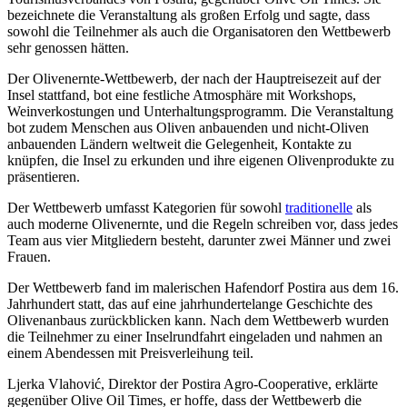
bezeichnete die Veranstaltung als großen Erfolg und sagte, dass
sowohl die Teilnehmer als auch die Organisatoren den Wettbewerb
sehr genossen hätten.
Der Olivenernte-Wettbewerb, der nach der Hauptreisezeit auf der
Insel stattfand, bot eine festliche Atmosphäre mit Workshops,
Weinverkostungen und Unterhaltungsprogramm. Die Veranstaltung
bot zudem Menschen aus Oliven anbauenden und nicht-Oliven
anbauenden Ländern weltweit die Gelegenheit, Kontakte zu
knüpfen, die Insel zu erkunden und ihre eigenen Olivenprodukte zu
präsentieren.
Der Wettbewerb umfasst Kategorien für sowohl
traditionelle
als
auch moderne Olivenernte, und die Regeln schreiben vor, dass jedes
Team aus vier Mitgliedern besteht, darunter zwei Männer und zwei
Frauen.
Der Wettbewerb fand im malerischen Hafendorf Postira aus dem 16.
Jahrhundert statt, das auf eine jahrhundertelange Geschichte des
Olivenanbaus zurückblicken kann. Nach dem Wettbewerb wurden
die Teilnehmer zu einer Inselrundfahrt eingeladen und nahmen an
einem Abendessen mit Preisverleihung teil.
Ljerka Vlahović, Direktor der Postira Agro-Cooperative, erklärte
gegenüber Olive Oil Times, er hoffe, dass der Wettbewerb die