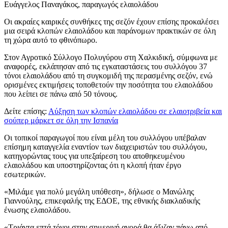
Ευάγγελος Παναγάκος, παραγωγός ελαιολάδου
Οι ακραίες καιρικές συνθήκες της σεζόν έχουν επίσης προκαλέσει
μια σειρά κλοπών ελαιολάδου και παράνομων πρακτικών σε όλη
τη χώρα αυτό το φθινόπωρο.
Στον Αγροτικό Σύλλογο Πολυγύρου στη Χαλκιδική, σύμφωνα με
αναφορές, εκλάπησαν από τις εγκαταστάσεις του συλλόγου 37
τόνοι ελαιολάδου από τη συγκομιδή της περασμένης σεζόν, ενώ
ορισμένες εκτιμήσεις τοποθετούν την ποσότητα του ελαιολάδου
που λείπει σε πάνω από 50 τόνους.
Δείτε επίσης:
Αύξηση των κλοπών ελαιολάδου σε ελαιοτριβεία και
σούπερ μάρκετ σε όλη την Ισπανία
Οι τοπικοί παραγωγοί που είναι μέλη του συλλόγου υπέβαλαν
επίσημη καταγγελία εναντίον των διαχειριστών του συλλόγου,
κατηγορώντας τους για υπεξαίρεση του αποθηκευμένου
ελαιολάδου και υποστηρίζοντας ότι η κλοπή ήταν έργο
εσωτερικών.
«Μιλάμε για πολύ μεγάλη υπόθεση», δήλωσε ο Μανώλης
Γιαννούλης, επικεφαλής της ΕΔΟΕ, της εθνικής διακλαδικής
ένωσης ελαιολάδου.
«Τ
ριάντα επτά τόνοι στην σημερινή αγορά θα άξιζαν πάνω από