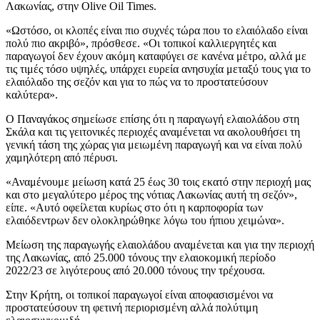
Λακωνίας, στην Olive Oil Times.
«
Ωστόσο, οι κλοπές είναι πιο συχνές τώρα που το ελαιόλαδο είναι
πολύ πιο ακριβό», πρόσθεσε.
«Οι τοπικοί καλλιεργητές και
παραγωγοί δεν έχουν ακόμη καταφύγει σε κανένα μέτρο, αλλά με
τις τιμές τόσο υψηλές, υπάρχει ευρεία ανησυχία μεταξύ τους για το
ελαιόλαδο της σεζόν και για το πώς να το προστατεύσουν
καλύτερα».
Ο Παναγάκος σημείωσε επίσης ότι η παραγωγή ελαιολάδου στη
Σκάλα και τις γειτονικές περιοχές αναμένεται να ακολουθήσει τη
γενική τάση της χώρας για μειωμένη παραγωγή και να είναι πολύ
χαμηλότερη από πέρυσι.
«Αναμένουμε μείωση κατά 25 έως 30 τοις εκατό στην περιοχή μας
και στο μεγαλύτερο μέρος της νότιας Λακωνίας αυτή τη σεζόν»,
είπε.
«Αυτό οφείλεται κυρίως στο ότι η καρποφορία των
ελαιόδεντρων δεν ολοκληρώθηκε λόγω του ήπιου χειμώνα».
Μείωση της παραγωγής ελαιολάδου αναμένεται και για την περιοχή
της Λακωνίας, από 25.000 τόνους την ελαιοκομική περίοδο
2022/23 σε λιγότερους από 20.000 τόνους την τρέχουσα.
Στην Κρήτη, οι τοπικοί παραγωγοί είναι αποφασισμένοι να
προστατεύσουν τη φετινή περιορισμένη αλλά πολύτιμη