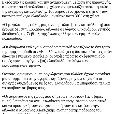
Εκτός από τις κλοπές και την αναμενόμενη μείωση της παραγωγής,
ο τομέας του ελαιολάδου της χώρας αντιμετωπίζει απότομη πτώση
της εγχώριας κατανάλωσης. Τον περασμένο χρόνο, η ζήτηση των
καταναλωτών για ελαιόλαδο μειώθηκε κατά 30% στη χώρα.
«
Ο μεγαλύτερος φόβος μας είναι η πτώση [στην κατανάλωση] που
έχουμε δει στην Ελλάδα», δήλωσε ο Γιώργος Οικονόμου, γενικός
διευθυντής της Σεβίτελ, της ένωσης ελληνικών εμφιαλωτών
ελαιολάδου.
«
Οι άνθρωποι επιλέγουν σπορέλαια επειδή κοστίζουν το ένα τρίτο
της τιμής», πρόσθεσε.
«Επιπλέον, υπάρχει η διστακτικότητα χωρών
όπως το Ηνωμένο Βασίλειο, οι οποίες τώρα το σκέφτονται δύο
φορές πριν εισαγάγουν [τα] ελαιόλαδά μας λόγω των
εκτοξευόμενων τιμών».
Ωστόσο, ορισμένοι εμπειρογνώμονες του κλάδου έχουν εντοπίσει
μια ασυμμετρία στην αγορά, εκφράζοντας την ανησυχία ότι οι
συνεχώς αυξανόμενες τιμές του ελαιολάδου θα μπορούσαν τελικά
να αποβούν σε βάρος τους.
«Οι παραγωγοί της χώρας που σήμερα επικροτούν [τις υψηλές
τιμές] θα πρέπει να αντιμετωπίσουν τα πράγματα πιο ρεαλιστικά
και να προσπαθήσουν να εξισορροπήσουν την κατάσταση»,
δήλωσε ο Μύρωνας Χιλετζάκης, αναπληρωτής πρόεδρος του