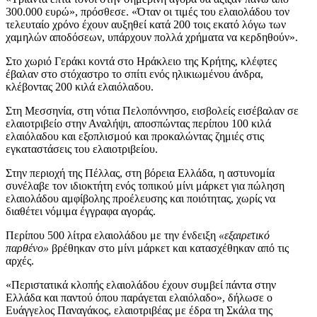
300.000 ευρώ», πρόσθεσε.
«Όταν οι τιμές του ελαιολάδου τον
τελευταίο χρόνο έχουν αυξηθεί κατά 200 τοις εκατό λόγω των
χαμηλών αποδόσεων, υπάρχουν πολλά χρήματα να κερδηθούν».
Στο χωριό Γεράκι κοντά στο Ηράκλειο της Κρήτης, κλέφτες
έβαλαν στο στόχαστρο το σπίτι ενός ηλικιωμένου άνδρα,
κλέβοντας 200 κιλά ελαιόλαδου.
Στη Μεσσηνία, στη νότια Πελοπόννησο, εισβολείς εισέβαλαν σε
ελαιοτριβείο στην Αναλήψι, αποσπώντας περίπου 100 κιλά
ελαιόλαδου και εξοπλισμού και προκαλώντας ζημιές στις
εγκαταστάσεις του ελαιοτριβείου.
Στην περιοχή της Πέλλας, στη βόρεια Ελλάδα, η αστυνομία
συνέλαβε τον ιδιοκτήτη ενός τοπικού μίνι μάρκετ για πώληση
ελαιολάδου αμφίβολης προέλευσης και ποιότητας, χωρίς να
διαθέτει νόμιμα έγγραφα αγοράς.
Περίπου 500 λίτρα ελαιολάδου με την ένδειξη
«εξαιρετικό
παρθένο»
βρέθηκαν στο μίνι μάρκετ και κατασχέθηκαν από τις
αρχές.
«
Περιστατικά κλοπής ελαιολάδου έχουν συμβεί πάντα στην
Ελλάδα και παντού όπου παράγεται ελαιόλαδο», δήλωσε ο
Ευάγγελος Παναγάκος, ελαιοτριβέας με έδρα τη Σκάλα της