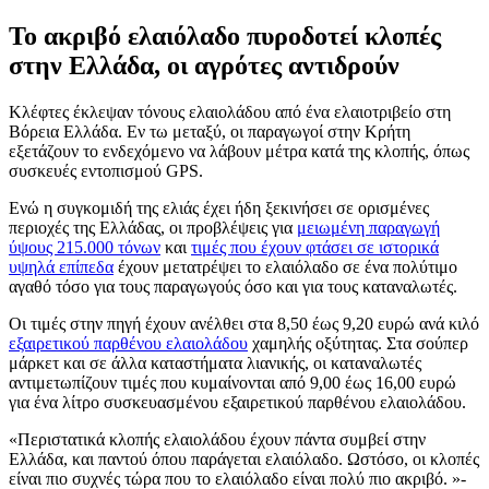
Το ακριβό ελαιόλαδο πυροδοτεί κλοπές
στην Ελλάδα, οι αγρότες αντιδρούν
Κλέφτες έκλεψαν τόνους ελαιολάδου από ένα ελαιοτριβείο στη
Βόρεια Ελλάδα. Εν τω μεταξύ, οι παραγωγοί στην Κρήτη
εξετάζουν το ενδεχόμενο να λάβουν μέτρα κατά της κλοπής, όπως
συσκευές εντοπισμού GPS.
Ενώ η συγκομιδή της ελιάς έχει ήδη ξεκινήσει σε ορισμένες
περιοχές της Ελλάδας, οι προβλέψεις για
μειωμένη παραγωγή
ύψους 215.000 τόνων
και
τιμές που έχουν φτάσει σε ιστορικά
υψηλά επίπεδα
έχουν μετατρέψει το ελαιόλαδο σε ένα πολύτιμο
αγαθό τόσο για τους παραγωγούς όσο και για τους καταναλωτές.
Οι τιμές στην πηγή έχουν ανέλθει στα 8,50 έως 9,20 ευρώ ανά κιλό
εξαιρετικού παρθένου ελαιολάδου
χαμηλής οξύτητας. Στα σούπερ
μάρκετ και σε άλλα καταστήματα λιανικής, οι καταναλωτές
αντιμετωπίζουν τιμές που κυμαίνονται από 9,00 έως 16,00 ευρώ
για ένα λίτρο συσκευασμένου εξαιρετικού παρθένου ελαιολάδου.
Περιστατικά κλοπής ελαιολάδου έχουν πάντα συμβεί στην
Ελλάδα, και παντού όπου παράγεται ελαιόλαδο. Ωστόσο, οι κλοπές
είναι πιο συχνές τώρα που το ελαιόλαδο είναι πολύ πιο ακριβό.
-