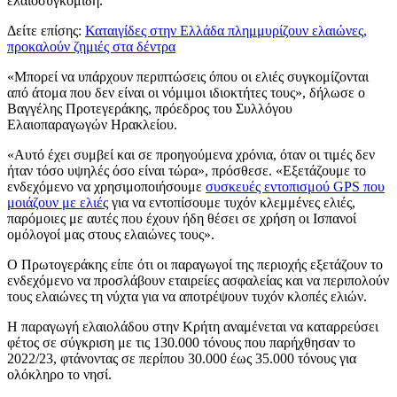
ελαιοσυγκομιδή.
Δείτε επίσης:
Καταιγίδες στην Ελλάδα πλημμυρίζουν ελαιώνες,
προκαλούν ζημιές στα δέντρα
«Μπορεί να υπάρχουν περιπτώσεις όπου οι ελιές συγκομίζονται
από άτομα που δεν είναι οι νόμιμοι ιδιοκτήτες τους», δήλωσε ο
Βαγγέλης Προτεγεράκης, πρόεδρος του Συλλόγου
Ελαιοπαραγωγών Ηρακλείου.
«
Αυτό έχει συμβεί και σε προηγούμενα χρόνια, όταν οι τιμές δεν
ήταν τόσο υψηλές όσο είναι τώρα», πρόσθεσε.
«Εξετάζουμε το
ενδεχόμενο να χρησιμοποιήσουμε
συσκευές εντοπισμού GPS που
μοιάζουν με ελιές
για να εντοπίσουμε τυχόν κλεμμένες ελιές,
παρόμοιες με αυτές που έχουν ήδη θέσει σε χρήση οι Ισπανοί
ομόλογοί μας στους ελαιώνες τους».
Ο Πρωτογεράκης είπε ότι οι παραγωγοί της περιοχής εξετάζουν το
ενδεχόμενο να προσλάβουν εταιρείες ασφαλείας και να περιπολούν
τους ελαιώνες τη νύχτα για να αποτρέψουν τυχόν κλοπές ελιών.
Η παραγωγή ελαιολάδου στην Κρήτη αναμένεται να καταρρεύσει
φέτος σε σύγκριση με τις 130.000 τόνους που παρήχθησαν το
2022/23, φτάνοντας σε περίπου 30.000 έως 35.000 τόνους για
ολόκληρο το νησί.