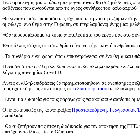
Για παράδειγμα, μια ομάδα εμπειρογνωμόνων θα συζητήσει πώς οι 
ασθένειες που ευνοούνται από τις υγρές συνθήκες του καλοκαιριού.
Θα γίνουν επίσης παρουσιάσεις σχετικά με τη χρήση ενζύμων στη
αμφιλεγόμενο θέμα στην Ευρώπη, συμπεριλαμβανομένης μιας μελέτ
«Θα παρουσιάσουμε τα κύρια αποτελέσματα του έργου μας στο συν
Ένας άλλος στόχος του συνεδρίου είναι να φέρει κοντά ανθρώπους απ
«Τα συνέδρια είναι χώροι όπου επικεντρώνεσαι σε ένα θέμα και υπ
Πιστεύει ότι τα οφέλη των διαπροσωπικών αλληλεπιδράσεων έλειπ
λόγω της πανδημίας Covid-19.
Αυτές οι αλληλεπιδράσεις θα πραγματοποιηθούν σε ανεπίσημες συζ
μιας σχετικά με τις δυνατότητες του
ελαιοτουρισμού
σε ολόκληρη τη
«Είναι μια ευκαιρία για τους παραγωγούς να ακούσουν αυτές τις ομιλ
Οι υποστηρικτές της κοινοπραξίας
Προστατευόμενης Γεωγραφικής Έ
ελαιόλαδο.
«Θα συζητήσουν πώς ήταν η διαδικασία για την απόκτηση της ΠΓΕ, κ
επιτύχουν το ίδιο», είπε ο Gámbaro.