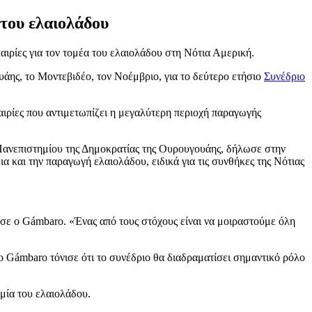
 του ελαιολάδου
αιρίες για τον τομέα του ελαιολάδου στη Νότια Αμερική.
ης, το Μοντεβιδέο, τον Νοέμβριο, για το δεύτερο ετήσιο
Συνέδριο
καιρίες που αντιμετωπίζει η μεγαλύτερη περιοχή παραγωγής
 Πανεπιστημίου της Δημοκρατίας της Ουρουγουάης, δήλωσε στην
α και την παραγωγή ελαιολάδου, ειδικά για τις συνθήκες της Νότιας
λωσε ο Gámbaro.
«
Έ
νας από τους στόχους είναι να μοιραστούμε όλη
ο Gámbaro τόνισε ότι το συνέδριο θα διαδραματίσει σημαντικό ρόλο
ομία του ελαιολάδου.