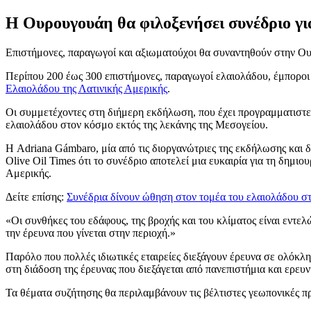
Η Ουρουγουάη θα φιλοξενήσει συνέδριο για
Επιστήμονες, παραγωγοί και αξιωματούχοι θα συναντηθούν στην Ουρ
Περίπου 200 έως 300 επιστήμονες, παραγωγοί ελαιολάδου, έμποροι
Ελαιολάδου της Λατινικής Αμερικής
.
Οι συμμετέχοντες στη διήμερη εκδήλωση, που έχει προγραμματιστεί 
ελαιολάδου στον κόσμο εκτός της λεκάνης της Μεσογείου.
Η Adriana Gámbaro, μία από τις διοργανώτριες της εκδήλωσης και
Olive Oil Times ότι το συνέδριο αποτελεί μια ευκαιρία για τη δημι
Αμερικής.
Δείτε επίσης:
Συνέδρια δίνουν ώθηση στον τομέα του ελαιολάδου σ
«Οι συνθήκες του εδάφους, της βροχής και του κλίματος είναι εντ
την έρευνα που γίνεται στην περιοχή.»
Παρόλο που πολλές ιδιωτικές εταιρείες διεξάγουν έρευνα σε ολόκλη
στη διάδοση της έρευνας που διεξάγεται από πανεπιστήμια και ερευν
Τα θέματα συζήτησης θα περιλαμβάνουν τις βέλτιστες γεωπονικές πρα