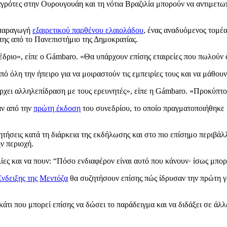
αγρότες στην Ουρουγουάη και τη νότια Βραζιλία μπορούν να αντιμετ
ν παραγωγή
εξαιρετικού παρθένου ελαιολάδου
, ένας αναδυόμενος τομέ
ης από το Πανεπιστήμιο της Δημοκρατίας.
έδριο», είπε ο Gámbaro.
«Θα υπάρχουν επίσης εταιρείες που πωλούν 
ό όλη την ήπειρο για να μοιραστούν τις εμπειρίες τους και να μάθουν
άρχει αλληλεπίδραση με τους ερευνητές», είπε η Gámbaro. «Προκύπτο
αν από την
πρώτη έκδοση
του συνεδρίου, το οποίο πραγματοποιήθηκε 
ητήσεις κατά τη διάρκεια της εκδήλωσης και στο πιο επίσημο περιβ
ν περιοχή.
ίες και να πουν:
“Πόσο ενδιαφέρον είναι αυτό που κάνουν· ίσως μπορώ
νδειξης της
Μεντόζα
θα συζητήσουν επίσης πώς ίδρυσαν την πρώτη γε
άτι που μπορεί επίσης να δώσει το παράδειγμα και να διδάξει σε άλλ