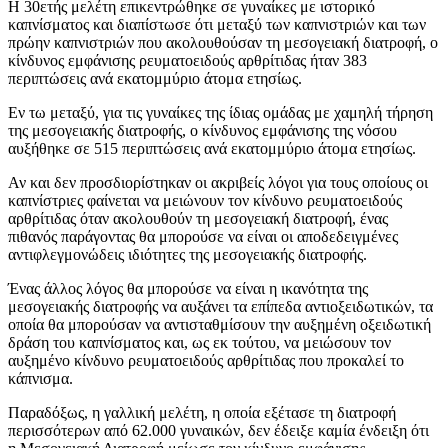
Η 30ετής μελέτη επικεντρώθηκε σε γυναίκες με ιστορικό
καπνίσματος και διαπίστωσε ότι μεταξύ των καπνιστριών και των
πρώην καπνιστριών που ακολουθούσαν τη μεσογειακή διατροφή, ο
κίνδυνος εμφάνισης ρευματοειδούς αρθρίτιδας ήταν 383
περιπτώσεις ανά εκατομμύριο άτομα ετησίως.
Εν τω μεταξύ, για τις γυναίκες της ίδιας ομάδας με χαμηλή τήρηση
της μεσογειακής διατροφής, ο κίνδυνος εμφάνισης της νόσου
αυξήθηκε σε 515 περιπτώσεις ανά εκατομμύριο άτομα ετησίως.
Αν και δεν προσδιορίστηκαν οι ακριβείς λόγοι για τους οποίους οι
καπνίστριες φαίνεται να μειώνουν τον κίνδυνο ρευματοειδούς
αρθρίτιδας όταν ακολουθούν τη μεσογειακή διατροφή, ένας
πιθανός παράγοντας θα μπορούσε να είναι οι αποδεδειγμένες
αντιφλεγμονώδεις ιδιότητες της μεσογειακής διατροφής.
Ένας άλλος λόγος θα μπορούσε να είναι η ικανότητα της
μεσογειακής διατροφής να αυξάνει τα επίπεδα αντιοξειδωτικών, τα
οποία θα μπορούσαν να αντισταθμίσουν την αυξημένη οξειδωτική
δράση του καπνίσματος και, ως εκ τούτου, να μειώσουν τον
αυξημένο κίνδυνο ρευματοειδούς αρθρίτιδας που προκαλεί το
κάπνισμα.
Παραδόξως, η γαλλική μελέτη, η οποία εξέτασε τη διατροφή
περισσότερων από 62.000 γυναικών, δεν έδειξε καμία ένδειξη ότι