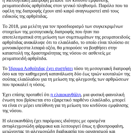
η Μεσογειακή Διατροφή μείωσε τον κίνδυνο εμφάνισης
ρευματοειδούς αρθρίτιδας στον γενικό πληθυσμό. Παρόλο που τα
οφέλη της διατροφής έχουν από καιρό αναγνωριστεί από τους
ειδικούς της αρθρίτιδας.
Το 2018, μια μελέτη για τον προσδιορισμό των συγκεκριμένων
στοιχείων της μεσογειακής διατροφής που ήταν πιο
αποτελεσματικά στη μείωση των συμπτωμάτων της ρευματοειδούς
αρθρίτιδας ανακάλυψε ότι το ελαιόλαδο, το οποίο είναι πλούσιο σε
μονοακόρεστα λιπαρά οξέα, θα μπορούσε να βοηθήσει στην
καταστολή της δραστηριότητας της νόσου σε ασθενείς με
ρευματοειδή αρθρίτιδα.
Το
Ίδρυμα Αρθρίτιδας έχει συστήσει
τόσο τη μεσογειακή διατροφή
όσο και την καθημερινή κατανάλωση δύο έως τριών κουταλιών της
σούπας ελαιόλαδου για τη μείωση της φλεγμονής των αρθρώσεων
που προκαλεί η νόσος.
Έχει επίσης προταθεί ότι
η ελαιοκανθάλη
, μια φυσική φαινολική
ένωση που βρίσκεται στο εξαιρετικό παρθένο ελαιόλαδο, μπορεί
να είναι εν μέρει υπεύθυνη για τη μείωση του κινδύνου εμφάνισης
της νόσου.
Η ολεοκανθάλη έχει παρόμοιες ιδιότητες με ορισμένα
αντιφλεγμονώδη φάρμακα και λειτουργεί όπως η ιβουπροφαίνη,
μειώνοντας τη φλεγμονώδη διαδικασία του οργανισμού και