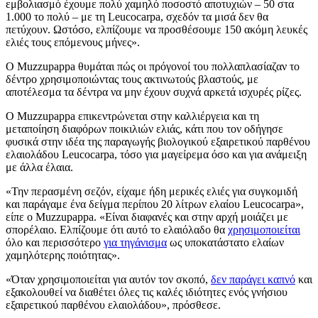
εμβολιασμό έχουμε πολύ χαμηλό ποσοστό αποτυχιών – 50 στα
1.000 το πολύ – με τη Leucocarpa, σχεδόν τα μισά δεν θα
πετύχουν. Ωστόσο, ελπίζουμε να προσθέσουμε 150 ακόμη λευκές
ελιές τους επόμενους μήνες».
Ο Muzzupappa θυμάται πώς οι πρόγονοί του πολλαπλασίαζαν το
δέντρο χρησιμοποιώντας τους ακτινωτούς βλαστούς, με
αποτέλεσμα τα δέντρα να μην έχουν συχνά αρκετά ισχυρές ρίζες.
Ο Muzzupappa επικεντρώνεται στην καλλιέργεια και τη
μεταποίηση διαφόρων ποικιλιών ελιάς, κάτι που τον οδήγησε
φυσικά στην ιδέα της παραγωγής βιολογικού εξαιρετικού παρθένου
ελαιολάδου Leucocarpa, τόσο για μαγείρεμα όσο και για ανάμειξη
με άλλα έλαια.
«Την περασμένη σεζόν, είχαμε ήδη μερικές ελιές για συγκομιδή
και παράγαμε ένα δείγμα περίπου 20 λίτρων ελαίου Leucocarpa»,
είπε ο Muzzupappa. «Είναι διαφανές και στην αρχή μοιάζει με
σπορέλαιο. Ελπίζουμε ότι αυτό το ελαιόλαδο θα
χρησιμοποιείται
όλο και περισσότερο
για τηγάνισμα
ως υποκατάστατο ελαίων
χαμηλότερης ποιότητας».
«Όταν χρησιμοποιείται για αυτόν τον σκοπό,
δεν παράγει καπνό
και
εξακολουθεί να διαθέτει όλες τις καλές ιδιότητες ενός γνήσιου
εξαιρετικού παρθένου ελαιολάδου», πρόσθεσε.