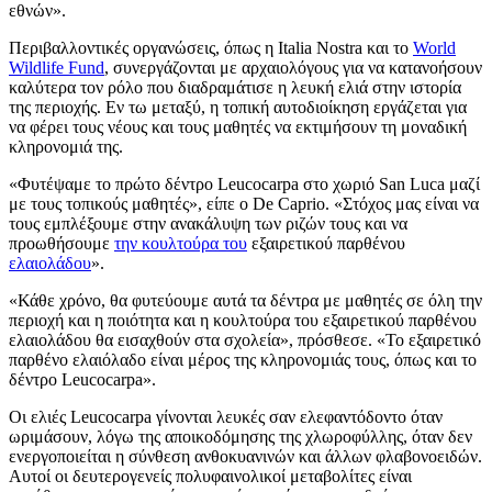
εθνών».
Περιβαλλοντικές οργανώσεις, όπως η Italia Nostra και το
World
Wildlife Fund
, συνεργάζονται με αρχαιολόγους για να κατανοήσουν
καλύτερα τον ρόλο που διαδραμάτισε η λευκή ελιά στην ιστορία
της περιοχής. Εν τω μεταξύ, η τοπική αυτοδιοίκηση εργάζεται για
να φέρει τους νέους και τους μαθητές να εκτιμήσουν τη μοναδική
κληρονομιά της.
«Φυτέψαμε το πρώτο δέντρο Leucocarpa στο χωριό San Luca μαζί
με τους τοπικούς μαθητές», είπε ο De Caprio. «Στόχος μας είναι να
τους εμπλέξουμε στην ανακάλυψη των ριζών τους και να
προωθήσουμε
την κουλτούρα του
εξαιρετικού παρθένου
ελαιολάδου
».
«Κάθε χρόνο, θα φυτεύουμε αυτά τα δέντρα με μαθητές σε όλη την
περιοχή και η ποιότητα και η κουλτούρα του εξαιρετικού παρθένου
ελαιολάδου θα εισαχθούν στα σχολεία», πρόσθεσε. «Το εξαιρετικό
παρθένο ελαιόλαδο είναι μέρος της κληρονομιάς τους, όπως και το
δέντρο Leucocarpa».
Οι ελιές Leucocarpa γίνονται λευκές σαν ελεφαντόδοντο όταν
ωριμάσουν, λόγω της αποικοδόμησης της χλωροφύλλης, όταν δεν
ενεργοποιείται η σύνθεση ανθοκυανινών και άλλων φλαβονοειδών.
Αυτοί οι δευτερογενείς πολυφαινολικοί μεταβολίτες είναι