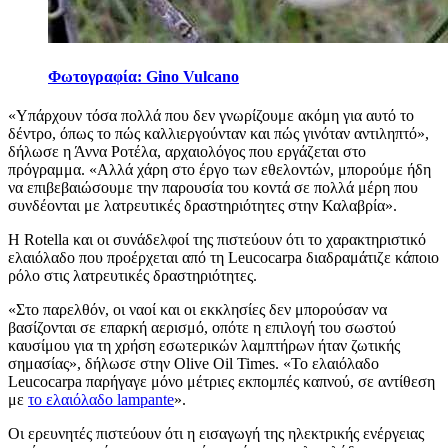
Φωτογραφία: Gino Vulcano
«Υπάρχουν τόσα πολλά που δεν γνωρίζουμε ακόμη για αυτό το
δέντρο, όπως το πώς καλλιεργούνταν και πώς γινόταν αντιληπτό»,
δήλωσε η Άννα Ροτέλα, αρχαιολόγος που εργάζεται στο
πρόγραμμα. «Αλλά χάρη στο έργο των εθελοντών, μπορούμε ήδη
να επιβεβαιώσουμε την παρουσία του κοντά σε πολλά μέρη που
συνδέονται με λατρευτικές δραστηριότητες στην Καλαβρία».
Η Rotella και οι συνάδελφοί της πιστεύουν ότι το χαρακτηριστικό
ελαιόλαδο που προέρχεται από τη Leucocarpa διαδραμάτιζε κάποιο
ρόλο στις λατρευτικές δραστηριότητες.
«Στο παρελθόν, οι ναοί και οι εκκλησίες δεν μπορούσαν να
βασίζονται σε επαρκή αερισμό, οπότε η επιλογή του σωστού
καυσίμου για τη χρήση εσωτερικών λαμπτήρων ήταν ζωτικής
σημασίας», δήλωσε στην Olive Oil Times. «Το ελαιόλαδο
Leucocarpa παρήγαγε μόνο μέτριες εκπομπές καπνού, σε αντίθεση
με
το ελαιόλαδο lampante
».
Οι ερευνητές πιστεύουν ότι η εισαγωγή της ηλεκτρικής ενέργειας