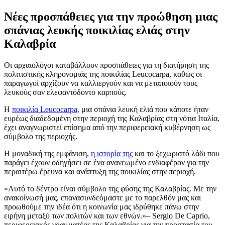
Νέες προσπάθειες για την προώθηση μιας
σπάνιας λευκής ποικιλίας ελιάς στην
Καλαβρία
Οι αρχαιολόγοι καταβάλλουν προσπάθειες για τη διατήρηση της
πολιτιστικής κληρονομιάς της ποικιλίας Leucocarpa, καθώς οι
παραγωγοί αρχίζουν να καλλιεργούν και να μεταποιούν τους
λευκούς σαν ελεφαντόδοντο καρπούς.
Η
ποικιλία Leucocarpa,
μια σπάνια λευκή ελιά που κάποτε ήταν
ευρέως διαδεδομένη στην περιοχή της Καλαβρίας στη νότια Ιταλία,
έχει αναγνωριστεί επίσημα από την περιφερειακή κυβέρνηση ως
σύμβολο της περιοχής.
Η μοναδική της εμφάνιση,
η ιστορία της
και το ξεχωριστό λάδι που
παράγει έχουν οδηγήσει σε ένα ανανεωμένο ενδιαφέρον για την
περαιτέρω έρευνα και ανάπτυξη της ποικιλίας στην περιοχή.
Αυτό το δέντρο είναι σύμβολο της φύσης της Καλαβρίας. Με την
ανακοίνωσή μας, επανασυνδεόμαστε με το παρελθόν μας και
προωθούμε την ιδέα ότι η κοινωνία μας ιδρύθηκε πάνω στην
ειρήνη μεταξύ των πολιτών και των εθνών.
– Sergio De Caprio,
περιφερειακός γραμματέας της Καλαβρίας για την προστασία του