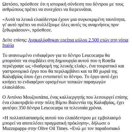
Ωστόσο, πρόσθεσε ότι η ιστορική σύνδεση του δέντρου με τους
ανθρώπους πρέπει να συνεχίσει να διερευνάται.
«Αυτά τα λευκά ελαιόδεντρα έχουν μια συγκεκριμένη ταυτότητα,
γι' αυτό πρέπει να συλλέξουμε όλες αυτές τις αναμνήσεις πριν
ξεθωριάσουν», πρόσθεσε.
Δείτε επίσης:
Ανακαλύφθηκαν ερείπια μύλου 2.500 ετών στη νότια
Ιταλία
Το ανανεωμένο ενδιαφέρον για το δέντρο Leucocarpa θα
μπορούσε να συμβάλει στη δημιουργία αυτού που η Rotella
περιέγραψε ως «διαδρομή της λευκής ελιάς», ένα τουριστικό και
γαστρονομικό έργο που θα περιλαμβάνει και τα 80 χωριά της
Καλαβρίας όπου έχει εντοπιστεί το δέντρο. Το έργο αυτό έχει
κινήσει το ενδιαφέρον ορισμένων τοπικών παραγωγών
ελαιολάδου.
Ο Αντόνιο Μουζουπάπα, ένας καλλιεργητής που λειτουργεί επίσης
ένα ελαιοτριβείο στην πόλη Βίμπο Βαλεντία της Καλαβρίας, έχει
φυτέψει 350 δέντρα Leucocarpa τα τελευταία χρόνια.
«Η πολλαπλασιασμός αυτού του ελαιόδεντρου με εμβολιασμό
μπορεί να αποτελέσει πραγματική πρόκληση», δήλωσε ο
Muzzupappa στην Olive Oil Times. «Ενώ με τον παραδοσιακό