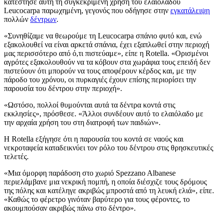
κατέστησε αυτή τη συγκεκριμένη χρήση του ελαιολάδου
Leucocarpa παρωχημένη, γεγονός που οδήγησε στην
εγκατάλειψη
πολλών
δέντρων
.
«Συνηθίζαμε να θεωρούμε τη Leucocarpa σπάνιο φυτό και, ενώ
εξακολουθεί να είναι αρκετά σπάνια, έχει εξαπλωθεί στην περιοχή
μας περισσότερο από ό,τι πιστεύαμε», είπε η Rotella. «Ορισμένοι
αγρότες εξακολουθούν να τα κόβουν στα χωράφια τους επειδή δεν
πιστεύουν ότι μπορούν να τους αποφέρουν κέρδος και, με την
πάροδο του χρόνου, οι πυρκαγιές έχουν επίσης περιορίσει την
παρουσία του δέντρου στην περιοχή».
«Ωστόσο, πολλοί θυμούνται αυτά τα δέντρα κοντά στις
εκκλησίες», πρόσθεσε. «Άλλοι συνδέουν αυτό το ελαιόλαδο με
την αρχαία χρήση του στη διατροφή των παιδιών».
Η Rotella εξήγησε ότι η παρουσία του κοντά σε ναούς και
νεκροταφεία καταδεικνύει τον ρόλο του δέντρου στις θρησκευτικές
τελετές.
«Μια όμορφη παράδοση στο χωριό Spezzano Albanese
περιελάμβανε μια νεκρική πομπή, η οποία διέσχιζε τους δρόμους
της πόλης και κατέληγε ακριβώς μπροστά από τη λευκή ελιά», είπε.
«Καθώς το φέρετρο γινόταν βαρύτερο για τους φέροντες, το
ακουμπούσαν ακριβώς πάνω στο δέντρο».