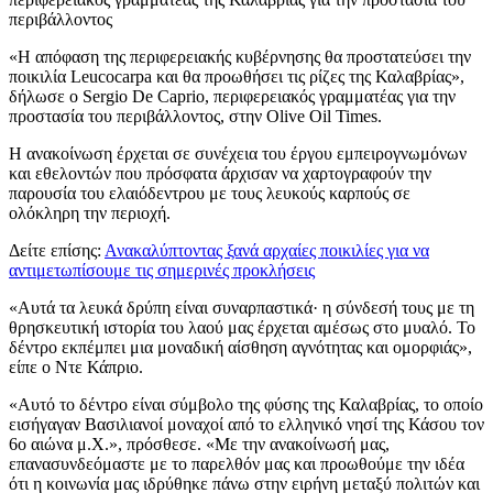
περιβάλλοντος
«Η απόφαση της περιφερειακής κυβέρνησης θα προστατεύσει την
ποικιλία Leucocarpa και θα προωθήσει τις ρίζες της Καλαβρίας»,
δήλωσε ο Sergio De Caprio, περιφερειακός γραμματέας για την
προστασία του περιβάλλοντος, στην Olive Oil Times.
Η ανακοίνωση έρχεται σε συνέχεια του έργου εμπειρογνωμόνων
και εθελοντών που πρόσφατα άρχισαν να χαρτογραφούν την
παρουσία του ελαιόδεντρου με τους λευκούς καρπούς σε
ολόκληρη την περιοχή.
Δείτε επίσης:
Ανακαλύπτοντας ξανά αρχαίες ποικιλίες για να
αντιμετωπίσουμε τις σημερινές προκλήσεις
«Αυτά τα λευκά δρύπη είναι συναρπαστικά· η σύνδεσή τους με τη
θρησκευτική ιστορία του λαού μας έρχεται αμέσως στο μυαλό. Το
δέντρο εκπέμπει μια μοναδική αίσθηση αγνότητας και ομορφιάς»,
είπε ο Ντε Κάπριο.
«Αυτό το δέντρο είναι σύμβολο της φύσης της Καλαβρίας, το οποίο
εισήγαγαν Βασιλιανοί μοναχοί από το ελληνικό νησί της Κάσου τον
6ο αιώνα μ.Χ.», πρόσθεσε. «Με την ανακοίνωσή μας,
επανασυνδεόμαστε με το παρελθόν μας και προωθούμε την ιδέα
ότι η κοινωνία μας ιδρύθηκε πάνω στην ειρήνη μεταξύ πολιτών και