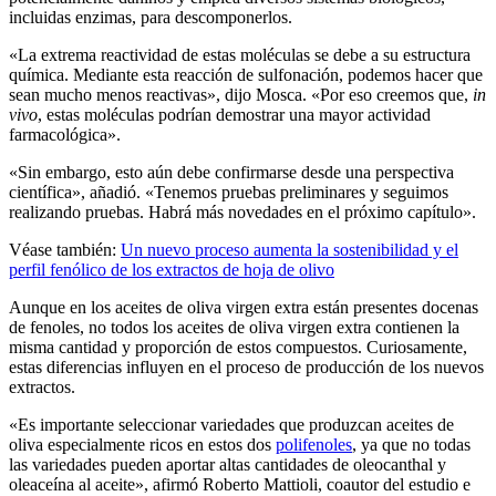
incluidas enzimas, para descomponerlos.
«
La extrema reac­ti­vi­dad de estas mol­é­culas se debe a su es­truc­tura
quí­mica. Mediante esta reac­ción de sul­fo­na­ción, podemos hacer que
sean mucho menos reac­tivas», dijo Mosca.
«Por eso creemos que,
in
vivo
, estas moléculas podrían demostrar una mayor actividad
farmacológica».
«
Sin embargo, esto aún debe confirmarse desde una perspectiva
científica», añadió.
«Tenemos pruebas preliminares y seguimos
realizando pruebas. Habrá más novedades en el próximo capítulo».
Véase también:
Un nuevo proceso aumenta la sostenibilidad y el
perfil fenólico de los extractos de hoja de olivo
Aunque en los aceites de oliva virgen extra están presentes docenas
de fenoles, no todos los aceites de oliva virgen extra contienen la
misma cantidad y proporción de estos compuestos. Curiosamente,
estas diferencias influyen en el proceso de producción de los nuevos
extractos.
«
Es importante seleccionar variedades que produzcan aceites de
oliva especialmente ricos en estos dos
polifenoles
, ya que no todas
las variedades pueden aportar altas cantidades de oleocanthal y
oleaceína al aceite», afirmó Roberto Mattioli, coautor del estudio e