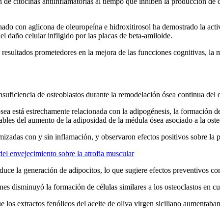
e citocinas antiinflamatorias al tiempo que inhiben la producción de c
o con aglicona de oleuropeína e hidroxitirosol ha demostrado la activa
del daño celular infligido por las placas de beta-amiloide.
esultados prometedores en la mejora de las func­ciones cognitivas, la 
insuficiencia de osteoblastos durante la remodelación ósea continua del
ea está estrechamente relacionada con la adipogénesis, la formación de a
ables del aumento de la adiposidad de la médula ósea asociado a la oste
omizadas con y sin inflamación, y observaron efectos positivos sobre la 
el envejecimiento sobre la atrofia muscular
uce la generación de adipocitos, lo que sugiere efectos preventivos con
nes disminuyó la formación de células similares a los osteoclastos en cu
 los extractos fenólicos del aceite de oliva virgen siciliano aumentaban