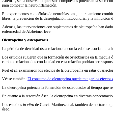
Además, se ha observado que estos compuestos potencian la secreción d
para combatir la neuroinflamación.
En experimentos con células de neuroblastoma, un tratamiento combinad
libres, la prevención de la desregulación mitocondrial y la inhibición 
Además, las intervenciones con suple­mentos de oleuropeína han dado r
enfermedad de Alzheimer leve.
Oleuropeína y osteoporosis
La pérdida de densidad ósea relacionada con la edad se asocia a una 
Los estudios sugieren que la formación de osteoblastos en la médula ós
cambios relacionados con la edad en esta relación podrían ser respons
Puel et al. examinaron los efectos de la oleuropeína en ratas ovariect
Véase también:
El consumo de oleuropeína puede mitigar los efectos d
La oleuropeína potencia la formación de osteoblastos al tiempo que red
En cuanto a la resorción ósea, la oleuropeína en diversas concentracio
Los estudios
in vitro
de García Martínez et al. también demostraron que
óseo.