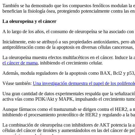
También se ha demostrado que los compuestos fenólicos modulan la ex
benefician la fisiología ósea, protegiendo potencialmente contra las en
La oleuropeína y el cáncer
A lo largo de los años, el consumo de oleuropeína se ha asociado con 
Inicialmente, esto se atribuyó a sus propiedades antioxidantes, pero 
antiproliferación como de la apoptosis en diversas células cancerosa
La oleuropeína muestra efectos multifacéticos en el cáncer. Induce la 
el cáncer de mama
, inhibiendo el crecimiento celular.
Además, modula reguladores de la apoptosis como BAX, Bcl2 y p53, po
Véase también:
Una investigación demuestra el papel de los polifenole
Una gran cantidad de datos experimentales respalda que la señalizac
activa vías como PI3K/Akt y MAPK, impulsando el crecimiento tumo
Aunque fármacos como el trastuzumab se dirigen contra el HER2, a men
inhibiendo el procesamiento proteolítico de HER2 y regulando a la ba
La combinación de oleuropeína con inhibidores de AKT potencia la ap
células del cáncer de tiroides y aumentándolos en las del cáncer de pró