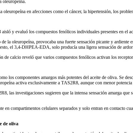
a oleuropeína.
a oleuropeína en afecciones como el cáncer, la hipertensión, los proble
isló y evaluó los compuestos fenólicos individuales presentes en el ac
a oleuropeína, provocaba una fuerte sensación picante y ardiente en l
compuesto, el 3,4-DHPEA-EDA, solo producía una ligera sensación de ardo
ción de calcio reveló que varios compuestos fenólicos activan los r
na como los componentes amargos más potentes del aceite de oliva. Se 
europeína activa exclusivamente a TAS2R8, aunque con menor potencia 
R8, las investigaciones sugieren que la intensa sensación amarga que s
 en compartimentos celulares separados y solo entran en contacto cuand
e de oliva