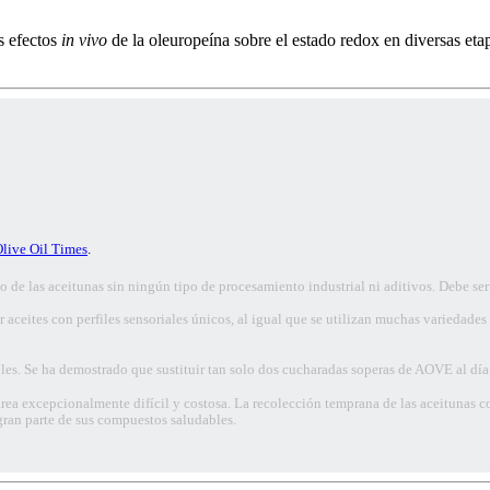
s efectos
in vivo
de la oleuropeína sobre el estado redox en diversas et
live Oil Times
.
 de las aceitunas sin ningún tipo de procesamiento industrial ni aditivos. Debe ser 
ar aceites con perfiles sensoriales únicos, al igual que se utilizan muchas varieda
es. Se ha demostrado que sustituir tan solo dos cucharadas soperas de AOVE al día
rea excepcionalmente difícil y costosa. La recolección temprana de las aceitunas co
gran parte de sus compuestos saludables.