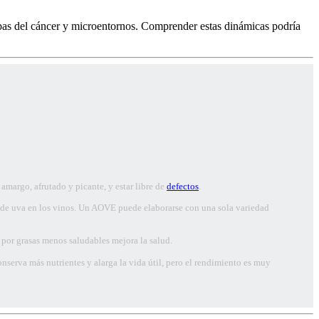
apas del cáncer y microentornos. Comprender estas dinámicas podría
amargo, afrutado y picante, y estar libre de
defectos
.
des de uva en los vinos. Un AOVE puede elaborarse con una sola variedad
 por grasas menos saludables mejora la salud.
nserva más nutrientes y alarga la vida útil, pero el rendimiento es muy