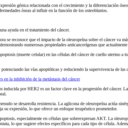
presión génica relacionada con el crecimiento y la diferenciación ós
fermedades óseas al influir en la función de los osteoblastos.
una ayuda en el tratamiento del cáncer.
ahora se reconoce que el impacto de la oleuropeína sobre el cáncer va má
s, demostrando numerosas propiedades anticancerígenas que actualmente 
apoptosis (muerte celular) en las células del cáncer de cuello uterino 
tenciando las vías apoptóticas y reduciendo la supervivencia de las c
s en la inhibición de la metástasis del cáncer
ión inducida por HER2 es un factor clave en la progresión del cáncer.
ral.
udo se desarrolla resistencia. La aglicona de oleuropeína actúa sinér
ja su expresión, lo que ofrece un enfoque terapéutico prometedor.
optosis, especialmente en células que sobreexpresan AKT. La oleurope
stata, lo que sugiere efectos específicos para cada tipo de célula. Ademá