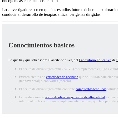
oncogénicas en el cáncer de mama.
Los investigadores creen que los estudios futuros deberían explorar lo
conducir al desarrollo de terapias anticancerígenas dirigidas.
Conocimientos básicos
Lo que hay que saber sobre el aceite de oliva, del
Laboratorio Educativo
de
O
El aceite de oliva virgen extra (AOVE) es simplemente el jugo extraído
Existen cientos de
variedades de aceituna
que se utilizan para elabor
(monovarietal) o con varias (mezcla).
El aceite de oliva virgen extra contiene
compuestos fenólicos
saludabl
La producción de
aceite de oliva virgen extra de alta calidad
es una ta
inferior al de las aceitunas completamente maduras, que han perdido 