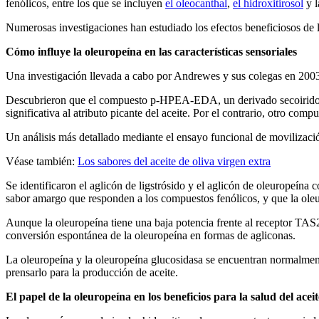
fenólicos, entre los que se incluyen
el oleocanthal
,
el hidroxitirosol
y l
Numerosas investigaciones han estudiado los efectos beneficiosos de l
Cómo influye la oleuropeína en las características sensoriales
Una investigación llevada a cabo por Andrewes y sus colegas en 2003 a
Descubrieron que el compuesto p-HPEA-EDA, un derivado secoirido de l
significativa al atributo picante del aceite. Por el contrario, otro 
Un análisis más detallado mediante el ensayo funcional de moviliza
Véase también:
Los sabores del aceite de oliva virgen extra
Se identificaron el aglicón de ligstrósido y el aglicón de oleuropeí
sabor amargo que responden a los compuestos fenólicos, y que la ol
Aunque la oleuropeína tiene una baja potencia frente al receptor TAS2
conversión espontánea de la oleuropeína en formas de agliconas.
La oleuropeína y la oleuropeína glucosidasa se encuentran normalmente
prensarlo para la producción de aceite.
El papel de la oleuropeína en los beneficios para la salud del aceit