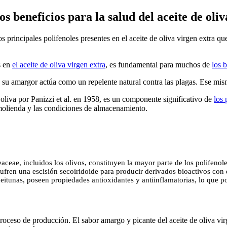
s beneficios para la salud del aceite de oli
os principales polifenoles presentes en el aceite de oliva virgen extra qu
s en
el aceite de oliva virgen extra
, es fundamental para muchos de
los 
u amargor actúa como un repelente natural contra las plagas. Ese mismo
 oliva por Panizzi et al. en 1958, es un componente significativo de
los 
e molienda y las condiciones de almacenamiento.
eaceae, incluidos los olivos, constituyen la mayor parte de los polifenol
 sufren una escisión secoiridoide para producir derivados bioactivos con
ceitunas, poseen propiedades antioxidantes y antiinflamatorias, lo que p
roceso de producción. El sabor amargo y picante del aceite de oliva vi