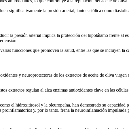
des antioxidantes, lo que contribuye a la reputación del aceite de oliv
ir significativamente la presión arterial, tanto sistólica como diastóli
cir la presión arterial implica la protección del hipotálamo frente al e
ertensión.
e varias func­ciones que pro­mo­ven la salu­d, entre las que se incluyen la c
xidantes y neuroprotectoras de los extractos de aceite de oliva virgen e
tos extractos regulan al alza enzimas antioxidantes clave en las célula
, como el hidroxitirosol y la oleuropeína, han demostrado su capacidad 
proinflamatorios y, por lo tanto, frena la neuroinflamación impulsada 