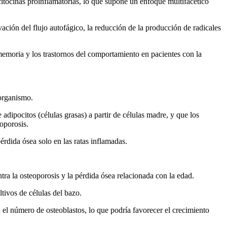
itocinas proinflamatorias, lo que supone un enfoque multifacético
ción del flujo autofágico, la reducción de la producción de radicales
memoria y los trastornos del comportamiento en pacientes con la
 organismo.
dipocitos (células grasas) a partir de células madre, y que los
oporosis.
pérdida ósea solo en las ratas inflamadas.
tra la osteoporosis y la pérdida ósea relacionada con la edad.
ltivos de células del bazo.
 el número de osteoblastos, lo que podría favorecer el crecimiento