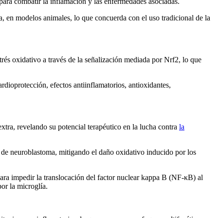
a para combatir la inflamación y las enfermedades asociadas.
ca, en modelos animales, lo que concuerda con el uso tradicional de la
strés oxidativo a través de la señalización mediada por Nrf2, lo que
ar­dio­pro­tección, efectos antiinflamatorios, antioxidantes,
xtra, revelando su potencial terapéutico en la lucha contra
la
s de neuroblastoma, mitigando el daño oxidativo inducido por los
para impedir la translocación del factor nuclear kappa B (NF-κB) al
por la microglía.