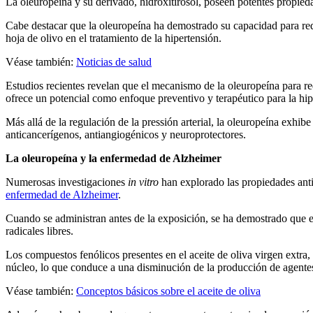
La oleuropeína y su derivado, hidroxitirosol, poseen potentes propieda
Cabe destacar que la oleuropeína ha demostrado su capacidad para reduc
hoja de olivo en el tratamiento de la hipertensión.
Véase también:
Noticias de salud
Estudios recientes revelan que el mecanismo de la oleuropeína para redu
ofrece un potencial como enfoque preventivo y terapéutico para la hip
Más allá de la regu­la­ción de la pres­sión arterial, la oleuropeína ex­hib
anticancerígenos, antiangiogénicos y neuroprotectores.
La oleuropeína y la enfermedad de Alzheimer
Numerosas investigaciones
in vitro
han explorado las propiedades antio
enfermedad de Alzheimer
.
Cuando se administran antes de la exposición, se ha demostrado que es
radicales libres.
Los compuestos fenólicos presentes en el aceite de oliva virgen extra
núcleo, lo que conduce a una disminución de la producción de agentes 
Véase también:
Conceptos básicos sobre el aceite de oliva