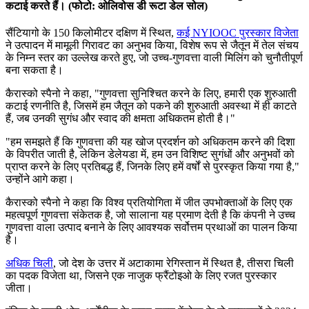
कटाई करते हैं। (फोटो: ओलिवोस डी रूटा डेल सोल)
सैंटियागो के 150 किलोमीटर दक्षिण में स्थित,
कई NYIOOC पुरस्कार विजेता
ने उत्पादन में मामूली गिरावट का अनुभव किया, विशेष रूप से जैतून में तेल संचय
के निम्न स्तर का उल्लेख करते हुए, जो उच्च-गुणवत्ता वाली मिलिंग को चुनौतीपूर्ण
बना सकता है।
कैरास्को स्पैनो ने कहा, "गुणवत्ता सुनिश्चित करने के लिए, हमारी एक शुरुआती
कटाई रणनीति है, जिसमें हम जैतून को पकने की शुरुआती अवस्था में ही काटते
हैं, जब उनकी सुगंध और स्वाद की क्षमता अधिकतम होती है।"
"
हम समझते हैं कि गुणवत्ता की यह खोज प्रदर्शन को अधिकतम करने की दिशा
के विपरीत जाती है, लेकिन डेलेयडा में, हम उन विशिष्ट सुगंधों और अनुभवों को
प्राप्त करने के लिए प्रतिबद्ध हैं, जिनके लिए हमें वर्षों से पुरस्कृत किया गया है,"
उन्होंने आगे कहा।
कैरास्को स्पैनो ने कहा कि विश्व प्रतियोगिता में जीत उपभोक्ताओं के लिए एक
महत्वपूर्ण गुणवत्ता संकेतक है, जो सालाना यह प्रमाण देती है कि कंपनी ने उच्च
गुणवत्ता वाला उत्पाद बनाने के लिए आवश्यक सर्वोत्तम प्रथाओं का पालन किया
है।
अधिक चिली
, जो देश के उत्तर में अटाकामा रेगिस्तान में स्थित है, तीसरा चिली
का पदक विजेता था, जिसने एक नाजुक फ्रैंटोइओ के लिए रजत पुरस्कार
जीता।