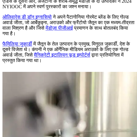
एंडिस के दूसरी ओर, अर्जेंटीना के शराब-समृद्ध मेंडोज़ा के दो उत्पादकों ने 2024
NYIOOC में अपने स्वर्ण पुरस्कारों का जश्न मनाया।
ओलिवारेस डी डॉन इग्नासियो
ने अपने पैटागोनिया गोरमेट ब्लेंड के लिए गोल्ड
अवार्ड जीता, जो आर्बेकुइना, अराउको और फ्रैंटोयो जैतून का एक मध्यम-तीव्रता
वाला मिश्रण है और जिसे
मेंडोज़ा पीजीआई
प्रमाणन के साथ बोतलबंद किया
गया है।
फैमिलिया जुकार्डी
में जैतून के तेल उत्पादन के प्रमुख, मिगुएल जुकार्डी, देश के
दूसरे विजेता थे। कंपनी ने एक ऑर्गेनिक मीडियम अराउको के लिए एक गोल्ड
अवार्ड जीता, जिसे
मैनिकरेटी इटालियन फूड इम्पोर्टर्स
द्वारा प्रतियोगिता में
प्रस्तुत किया गया था।