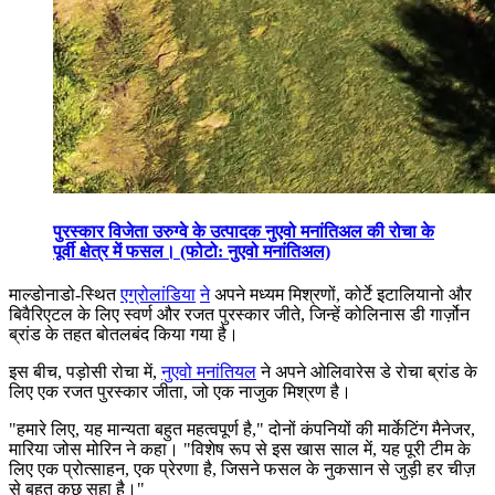
पुरस्कार विजेता उरुग्वे के उत्पादक नुएवो मनांतिअल की रोचा के
पूर्वी क्षेत्र में फसल। (फोटो: नुएवो मनांतिअल)
माल्डोनाडो-स्थित
एग्रोलांडिया
ने
अपने मध्यम मिश्रणों, कोर्टे इटालियानो और
बिवैरिएटल के लिए स्वर्ण और रजत पुरस्कार जीते, जिन्हें कोलिनास डी गार्ज़ोन
ब्रांड के तहत बोतलबंद किया गया है।
इस बीच, पड़ोसी रोचा में,
नुएवो मनांतियल
ने अपने ओलिवारेस डे रोचा ब्रांड के
लिए एक रजत पुरस्कार जीता, जो एक नाजुक मिश्रण है।
"
हमारे लिए, यह मान्यता बहुत महत्वपूर्ण है," दोनों कंपनियों की मार्केटिंग मैनेजर,
मारिया जोस मोरिन ने कहा।
"विशेष रूप से इस खास साल में, यह पूरी टीम के
लिए एक प्रोत्साहन, एक प्रेरणा है, जिसने फसल के नुकसान से जुड़ी हर चीज़
से बहुत कुछ सहा है।"