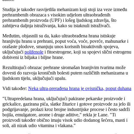
Studija je također rasvijetlila mehanizam koji stoji iza veze između
prehrambenih obrazaca s visokim udjelom ultraobrađenih
prehrambenih proizvoda (UPF) i lošeg ljudskog zdravlja, što
zahtijeva daljnja istraživanja, kako su istaknuli istraživači.
Međutim, objasnili su da, kako ultraobrađena hrana istiskuje
hranjiviju hranu u prehrani, poput voća, voće, povrće, mahunarke i
orašaste plodove, smanjuju unos korisnih bioaktivnih spojeva,
uključujući
polifenole
i fitoestrogene, koji su spojevi slični estrogenu
dobiveni iz biljaka i biljne hrane.
Rezultirajući obrazac prehrane siromašan hranjivim tvarima može
dovesti do razvoja kroničnih bolesti putem različitih mehanizama u
ljudskom tijelu, uključujući upalu.
Vidi također:
Neka ultra-prerađena hrana je ovisnička, poput duhana
"Ultrapredelana hrana, uključujući pakirane pekarske proizvode i
grickalice, gazirana pića, slatke žitarice i gotove proizvode za jelo ili
podgrijavanje, prolazi kroz brojne industrijske procese i često sadrži
bojila, emulgatore, arome i druge aditive," rekla je Lane.
"Ti
proizvodi također obično imaju visok udio dodanog šećera, masti i
soli, ali nizak udio vitamina i vlakana."