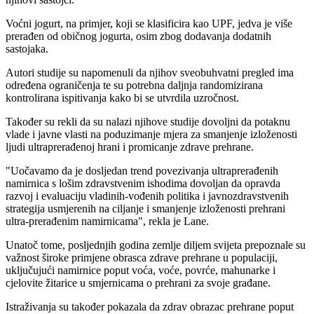
Voćni jogurt, na primjer, koji se klasificira kao UPF, jedva je više
prerađen od običnog jogurta, osim zbog dodavanja dodatnih
sastojaka.
Autori studije su napomenuli da njihov sveobuhvatni pregled ima
određena ograničenja te su potrebna daljnja randomizirana
kontrolirana ispitivanja kako bi se utvrdila uzročnost.
Također su rekli da su nalazi njihove studije dovoljni da potaknu
vlade i javne vlasti na poduzimanje mjera za smanjenje izloženosti
ljudi ultraprerađenoj hrani i promicanje zdrave prehrane.
"
Uočavamo da je dosljedan trend povezivanja ultraprerađenih
namirnica s lošim zdravstvenim ishodima dovoljan da opravda
razvoj i evaluaciju vladinih-vođenih politika i javnozdravstvenih
strategija usmjerenih na ciljanje i smanjenje izloženosti prehrani
ultra-prerađenim namirnicama", rekla je Lane.
Unatoč tome, posljednjih godina zemlje diljem svijeta prepoznale su
važnost široke primjene obrasca zdrave prehrane u populaciji,
uključujući namirnice poput voća, voće, povrće, mahunarke i
cjelovite žitarice u smjernicama o prehrani za svoje građane.
Istraživanja su također pokazala da zdrav obrazac prehrane poput