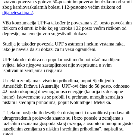
izravno povezan s gotovo 50-postotnim povećanim rizikom od smrti
zbog kardiovaskularnih bolesti i 12-postotno većim rizikom od
dijabetesa tipa 2
.
Viša konzumacija UPF-a također je povezana s 21 posto povećanim
rizikom od smrti iz bilo kojeg uzroka i 22 posto većim rizikom od
depresije, na temelju vrlo sugestivnih dokaza.
Studija je također povezala UPF s astmom i nekim vrstama raka,
iako je navela da su dokazi za tu vezu ograničeni.
UPF također dobiva na popularnosti među potrošačima diljem
svijeta, iako njegova zastupljenost nije sveprisutna u svim
ispitivanim zemljama i regijama.
U nekim zemljama s visokim prihodima, poput Sjedinjenih
Američkih Država i Australije, UPF-ovi čine do 58 posto, odnosno
42 posto ukupnog dnevnog unosa energije (kalorija iz dostupne
hrane). Istovremeno su se probili i u prehranu mnogih zemalja s
niskim i srednjim prihodima, poput Kolumbije i Meksika.
"Tijekom posljednjih desetljeća dostupnost i raznolikost prodavanih
ultraprerađenih proizvoda znatno su i brzo porasle u zemljama s
različitim razinama gospodarskog razvoja, a osobito u mnogim gusto
naseljenim zemljama s niskim i srednjim prihodima", napisali su
autori.