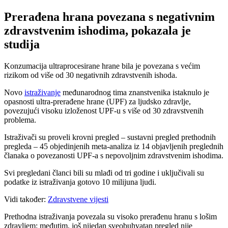
Prerađena hrana povezana s negativnim
zdravstvenim ishodima, pokazala je
studija
Konzumacija ultraprocesirane hrane bila je povezana s većim
rizikom od više od 30 negativnih zdravstvenih ishoda.
Novo
istraživanje
međunarodnog tima znanstvenika istaknulo je
opasnosti ultra-prerađene hrane (UPF) za ljudsko zdravlje,
povezujući visoku izloženost UPF-u s više od 30 zdravstvenih
problema.
Istraživači su proveli krovni pregled – sustavni pregled prethodnih
pregleda – 45 objedinjenih meta-analiza iz 14 objavljenih preglednih
članaka o povezanosti UPF-a s nepovoljnim zdravstvenim ishodima.
Svi pregledani članci bili su mlađi od tri godine i uključivali su
podatke iz istraživanja gotovo 10 milijuna ljudi.
Vidi također:
Zdravstvene vijesti
Prethodna istraživanja povezala su visoko prerađenu hranu s lošim
zdravljem; međutim, još nijedan sveobuhvatan pregled nije