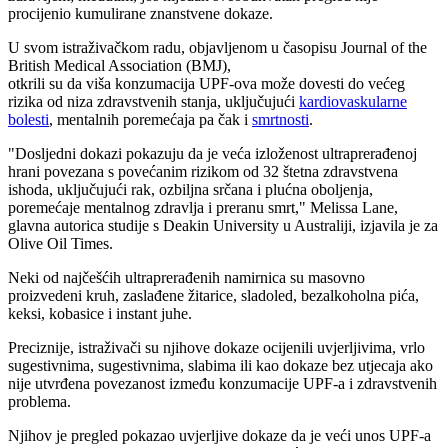
procijenio kumulirane znanstvene dokaze.
U svom istraživačkom radu, objavljenom u časopisu Journal of the
British Medical Association (BMJ),
otkrili su da viša konzumacija UPF-ova može dovesti do većeg
rizika od niza zdravstvenih stanja, uključujući
kardiovaskularne
bolesti
, mentalnih poremećaja pa čak i
smrtnosti
.
"Dosljedni dokazi pokazuju da je veća izloženost ultraprerađenoj
hrani povezana s povećanim rizikom od 32 štetna zdravstvena
ishoda, uključujući rak, ozbiljna srčana i plućna oboljenja,
poremećaje mentalnog zdravlja i preranu smrt," Melissa Lane,
glavna autorica studije s Deakin University u Australiji, izjavila je za
Olive Oil Times.
Neki od najčešćih ultraprerađenih namirnica su masovno
proizvedeni kruh, zaslađene žitarice, sladoled, bezalkoholna pića,
keksi, kobasice i instant juhe.
Preciznije, istraživači su njihove dokaze ocijenili uvjerljivima, vrlo
sugestivnima, sugestivnima, slabima ili kao dokaze bez utjecaja ako
nije utvrđena povezanost između konzumacije UPF-a i zdravstvenih
problema.
Njihov je pregled pokazao uvjerljive dokaze da je veći unos UPF-a