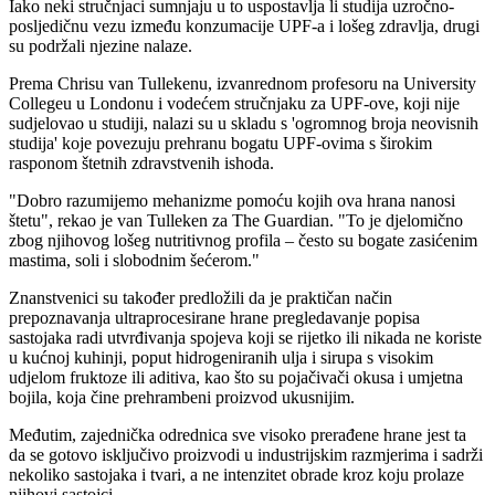
Iako neki stručnjaci sumnjaju u to uspostavlja li studija uzročno-
posljedičnu vezu između konzumacije UPF-a i lošeg zdravlja, drugi
su podržali njezine nalaze.
Prema Chrisu van Tullekenu, izvanrednom profesoru na University
Collegeu u Londonu i vodećem stručnjaku za UPF-ove, koji nije
sudjelovao u studiji, nalazi su u skladu s
'ogromnog broja neovisnih
studija' koje povezuju prehranu bogatu UPF-ovima s širokim
rasponom štetnih zdravstvenih ishoda.
"
Dobro razumijemo mehanizme pomoću kojih ova hrana nanosi
štetu", rekao je van Tulleken za The Guardian.
"To je djelomično
zbog njihovog lošeg nutritivnog profila – često su bogate zasićenim
mastima, soli i slobodnim šećerom."
Znanstvenici su također predložili da je praktičan način
prepoznavanja ultraprocesirane hrane pregledavanje popisa
sastojaka radi utvrđivanja spojeva koji se rijetko ili nikada ne koriste
u kućnoj kuhinji, poput hidrogeniranih ulja i sirupa s visokim
udjelom fruktoze ili aditiva, kao što su pojačivači okusa i umjetna
bojila, koja čine prehrambeni proizvod ukusnijim.
Međutim, zajednička odrednica sve visoko prerađene hrane jest ta
da se gotovo isključivo proizvodi u industrijskim razmjerima i sadrži
nekoliko sastojaka i tvari, a ne intenzitet obrade kroz koju prolaze
njihovi sastojci.