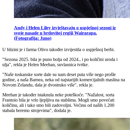
Andy i Helen Liley izvještavaju o uspješnoj sezoni iz
svoje nasade u brdovitoj regiji Wairarapa.
(Fotografija: Juno)
U blizini je i farma Olivo također izvijestila o uspješnoj berbi.
"Sezona 2025. bila je puno bolja od 2024., i po količini uroda i
ulja", rekla je Helen Meehan, suvlasnica tvrtke.
"Naše toskanske sorte dale su nam deset puta više nego prošle
godine, a naša Barnea, neka od najstarijih komercijalnih maslina na
Novom Zelandu, dala je dvostruko više", rekla je.
Meehan je također istaknula neke poteškoće.
"Nažalost, sorta
Frantoio bila je vrlo ljepljiva na stablima. Mogli smo povećati
količinu, ali i tako smo bili zadovoljni. Većinu od naših 1.200
stabala beremo strojevima", dodala je.