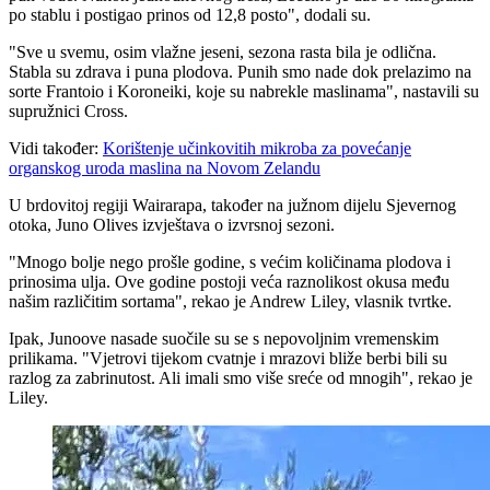
po stablu i postigao prinos od 12,8 posto", dodali su.
"
Sve u svemu, osim vlažne jeseni, sezona rasta bila je odlična.
Stabla su zdrava i puna plodova. Punih smo nade dok prelazimo na
sorte Frantoio i Koroneiki, koje su nabrekle maslinama", nastavili su
supružnici Cross.
Vidi također:
Korištenje učinkovitih mikroba za povećanje
organskog uroda maslina na Novom Zelandu
U brdovitoj regiji Wairarapa, također na južnom dijelu Sjevernog
otoka, Juno Olives izvještava o izvrsnoj sezoni.
"
Mnogo bolje nego prošle godine, s većim količinama plodova i
prinosima ulja. Ove godine postoji veća raznolikost okusa među
našim različitim sortama", rekao je Andrew Liley, vlasnik tvrtke.
Ipak, Junoove nasade suočile su se s nepovoljnim vremenskim
prilikama.
"Vjetrovi tijekom cvatnje i mrazovi bliže berbi bili su
razlog za zabrinutost. Ali imali smo više sreće od mnogih", rekao je
Liley.