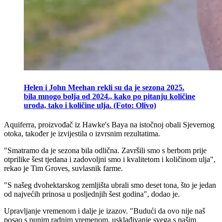
Helen i John Meehan rekli su da je sezona 2025.
bila mnogo bolja od 2024., kako po pitanju količine
uroda, tako i količine ulja. (Foto: Olivo)
Aquiferra, proizvođač iz Hawke's Baya na istočnoj obali Sjevernog
otoka, također je izvijestila o izvrsnim rezultatima.
"
Smatramo da je sezona bila odlična. Završili smo s berbom prije
otprilike šest tjedana i zadovoljni smo i kvalitetom i količinom ulja",
rekao je Tim Groves, suvlasnik farme.
"
S našeg dvohektarskog zemljišta ubrali smo deset tona, što je jedan
od najvećih prinosa u posljednjih šest godina", dodao je.
Upravljanje vremenom i dalje je izazov.
"Budući da ovo nije naš
posao s punim radnim vremenom, usklađivanje svega s našim