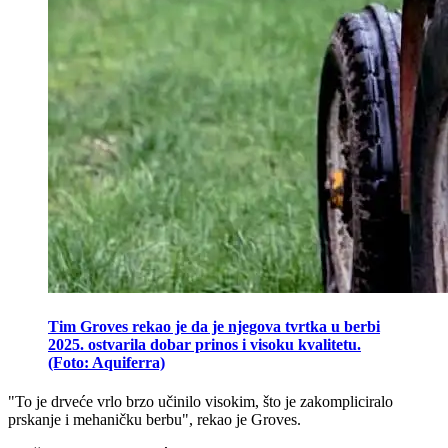
Tim Groves rekao je da je njegova tvrtka u berbi
2025. ostvarila dobar prinos i visoku kvalitetu.
(Foto: Aquiferra)
"To je drveće vrlo brzo učinilo visokim, što je zakompliciralo
prskanje i mehaničku berbu", rekao je Groves.