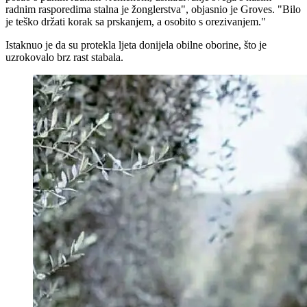
radnim rasporedima stalna je žonglerstva", objasnio je Groves.
"Bilo
je teško držati korak sa prskanjem, a osobito s orezivanjem."
Istaknuo je da su protekla ljeta donijela obilne oborine, što je
uzrokovalo brz rast stabala.