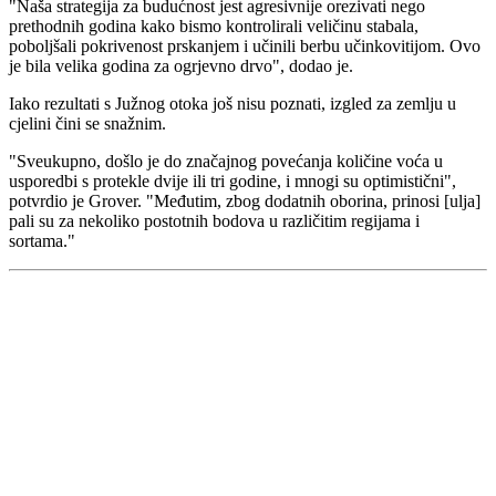
"
Naša strategija za budućnost jest agresivnije orezivati nego
prethodnih godina kako bismo kontrolirali veličinu stabala,
poboljšali pokrivenost prskanjem i učinili berbu učinkovitijom. Ovo
je bila velika godina za ogrjevno drvo", dodao je.
Iako rezultati s Južnog otoka još nisu poznati, izgled za zemlju u
cjelini čini se snažnim.
"
Sveukupno, došlo je do značajnog povećanja količine voća u
usporedbi s protekle dvije ili tri godine, i mnogi su optimistični",
potvrdio je Grover.
"Međutim, zbog dodatnih oborina, prinosi [ulja]
pali su za nekoliko postotnih bodova u različitim regijama i
sortama."