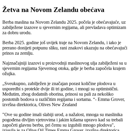
Žetva na Novom Zelandu obećava
Berba maslina na Novom Zelandu 2025. počela je obećavajuće, uz
zabilježene izazove u sjevernim regijama, ali prevladava optimizam
za dobru urodu.
Berba 2025. godine još uvijek traje na Novom Zelandu, i iako je
prerano donijeti potpunu sliku, rani znakovi ukazuju na obećavajući
prinos za zemlju.
Najznačajniji izazovi u proizvodnji maslinovog ulja zabilježeni su u
sjevernim regijama Sjevernog otoka, gdje je berba započela krajem
ožujka.
Sveukupno, zabilježen je značajan porast količine plodova u
usporedbi s protekle dvije ili tri godine, i mnogi su optimistični.
Međutim, zbog dodatnih oborina, prinosi su pali za nekoliko
postotnih bodova u različitim regijama i sortama.
- Emma Grover,
izvršna direktorica, Olives New Zealand
"Ove su godine imali slabiji urod, a nažalost, mnoga su maslinika
pogođena divljim vjetrovima i jakim kišama upravo kad su trebali
započeti glavnu berbu, pri čemu su izgubili mnogo plodova",
izjavila je za Olive Oil Times Emma Grover, izvršna direktorica