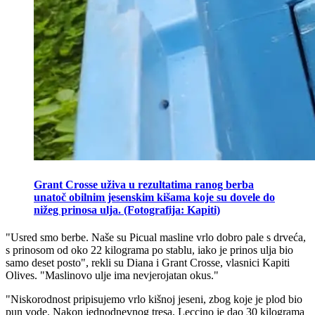
Grant Crosse uživa u rezultatima ranog berba
unatoč obilnim jesenskim kišama koje su dovele do
nižeg prinosa ulja. (Fotografija: Kapiti)
"
Usred smo berbe. Naše su Picual masline vrlo dobro pale s drveća,
s prinosom od oko 22 kilograma po stablu, iako je prinos ulja bio
samo deset posto", rekli su Diana i Grant Crosse, vlasnici Kapiti
Olives.
"
Maslinovo ulje ima nevjerojatan okus."
"Niskorodnost pripisujemo vrlo kišnoj jeseni, zbog koje je plod bio
pun vode. Nakon jednodnevnog tresa, Leccino je dao 30 kilograma