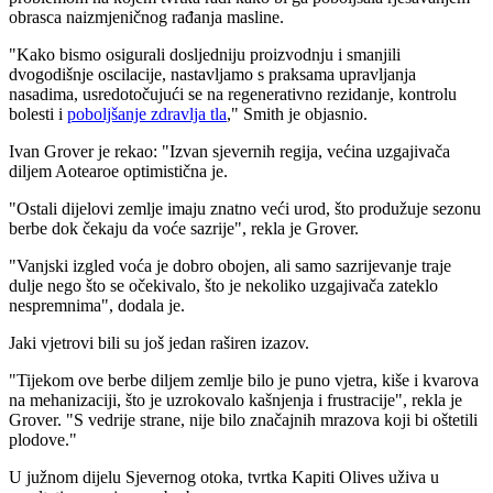
obrasca naizmjeničnog rađanja masline.
"Kako bismo osigurali dosljedniju proizvodnju i smanjili
dvogodišnje oscilacije, nastavljamo s praksama upravljanja
nasadima, usredotočujući se na regenerativno rezidanje, kontrolu
bolesti i
poboljšanje zdravlja tla
," Smith je objasnio.
Ivan Grover je rekao: "Izvan sjevernih regija, većina uzgajivača
diljem Aotearoe optimistična je.
"Ostali dijelovi zemlje imaju znatno veći urod, što produžuje sezonu
berbe dok čekaju da voće sazrije", rekla je Grover.
"
Vanjski izgled voća je dobro obojen, ali samo sazrijevanje traje
dulje nego što se očekivalo, što je nekoliko uzgajivača zateklo
nespremnima", dodala je.
Jaki vjetrovi bili su još jedan raširen izazov.
"
Tijekom ove berbe diljem zemlje bilo je puno vjetra, kiše i kvarova
na mehanizaciji, što je uzrokovalo kašnjenja i frustracije", rekla je
Grover.
"S vedrije strane, nije bilo značajnih mrazova koji bi oštetili
plodove."
U južnom dijelu Sjevernog otoka, tvrtka Kapiti Olives uživa u