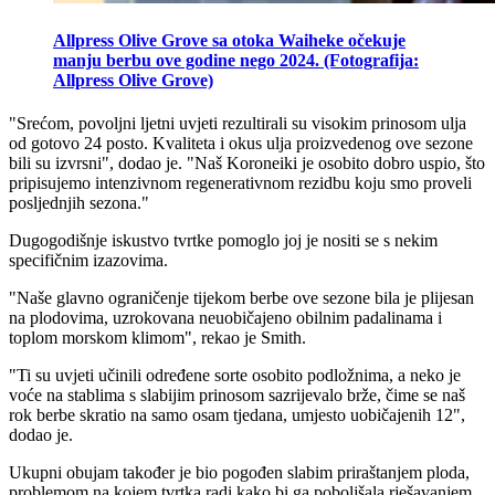
Allpress Olive Grove sa otoka Waiheke očekuje
manju berbu ove godine nego 2024. (Fotografija:
Allpress Olive Grove)
"
Srećom, povoljni ljetni uvjeti rezultirali su visokim prinosom ulja
od gotovo 24 posto. Kvaliteta i okus ulja proizvedenog ove sezone
bili su izvrsni", dodao je.
"Naš Koroneiki je osobito dobro uspio, što
pripisujemo intenzivnom regenerativnom rezidbu koju smo proveli
posljednjih sezona."
Dugogodišnje iskustvo tvrtke pomoglo joj je nositi se s nekim
specifičnim izazovima.
"Naše glavno ograničenje tijekom berbe ove sezone bila je plijesan
na plodovima, uzrokovana neuobičajeno obilnim padalinama i
toplom morskom klimom", rekao je Smith.
"
Ti su uvjeti učinili određene sorte osobito podložnima, a neko je
voće na stablima s slabijim prinosom sazrijevalo brže, čime se naš
rok berbe skratio na samo osam tjedana, umjesto uobičajenih 12",
dodao je.
Ukupni obujam također je bio pogođen slabim priraštanjem ploda,
problemom na kojem tvrtka radi kako bi ga poboljšala rješavanjem