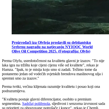
Proizvođači iza Olyfoja proslavili su debitantsku
Srebrnu nagradu na natjecanju NYIOOC World
Olive Oil Competition 2025. (Fotografija: Olyfo)
Prema Olyfu, usredotočenost na kvalitetu glavni je izazov.
"To nije
laka igra na tržištu koje cijeni cijenu više od kvalitete", rekao je
Hamza.
"Ipak, to je misija koju smo si zadali. Težimo tome da
postanemo jedan od vodećih svjetskih brendova maslinovog ulja i
spremni smo za izazov."
Prema tvrtki, većina klijenata razumije kvalitetu i posao koji ona
podrazumijeva.
"
Kvaliteta postaje glavni diferencijator, osobito u premium
segmentima.
Sadržaj polifenola
, sljedivost i senzorna izvrsnost sada
su prioriteti za obrazovane potrošače i kupce", rekao je Chemli.