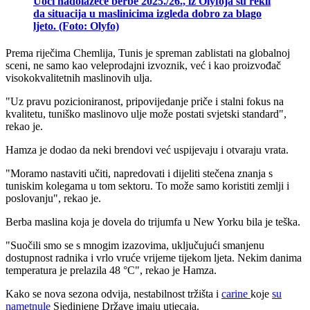
Uoči nadolazeće berbe 2025./26., iz Olyfoja su rekli
da situacija u maslinicima izgleda dobro za blago
ljeto. (Foto: Olyfo)
Prema riječima Chemlija, Tunis je spreman zablistati na globalnoj
sceni, ne samo kao veleprodajni izvoznik, već i kao proizvođač
visokokvalitetnih maslinovih ulja.
"Uz pravu pozicioniranost, pripovijedanje priče i stalni fokus na
kvalitetu, tuniško maslinovo ulje može postati svjetski standard",
rekao je.
Hamza je dodao da neki brendovi već uspijevaju i otvaraju vrata.
"
Moramo nastaviti učiti, napredovati i dijeliti stečena znanja s
tuniskim kolegama u tom sektoru. To može samo koristiti zemlji i
poslovanju", rekao je.
Berba maslina koja je dovela do trijumfa u New Yorku bila je teška.
"
Suočili smo se s mnogim izazovima, uključujući smanjenu
dostupnost radnika i vrlo vruće vrijeme tijekom ljeta. Nekim danima
temperatura je prelazila 48 °C", rekao je Hamza.
Kako se nova sezona odvija, nestabilnost tržišta i
carine
koje
su
nametnule
Sjedinjene Države imaju utjecaja.