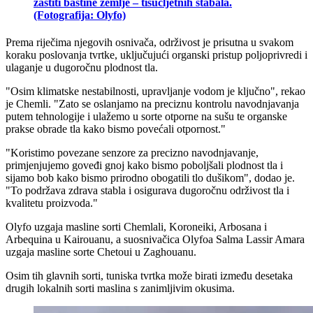
zaštiti baštine zemlje – tisućljetnih stabala.
(Fotografija: Olyfo)
Prema riječima njegovih osnivača, održivost je prisutna u svakom
koraku poslovanja tvrtke, uključujući organski pristup poljoprivredi i
ulaganje u dugoročnu plodnost tla.
"
Osim klimatske nestabilnosti, upravljanje vodom je ključno", rekao
je Chemli.
"Zato se oslanjamo na preciznu kontrolu navodnjavanja
putem tehnologije i ulažemo u sorte otporne na sušu te organske
prakse obrade tla kako bismo povećali otpornost."
"Koristimo povezane senzore za precizno navodnjavanje,
primjenjujemo goveđi gnoj kako bismo poboljšali plodnost tla i
sijamo bob kako bismo prirodno obogatili tlo dušikom", dodao je.
"To podržava zdrava stabla i osigurava dugoročnu održivost tla i
kvalitetu proizvoda."
Olyfo uzgaja masline sorti Chemlali, Koroneiki, Arbosana i
Arbequina u Kairouanu, a suosnivačica Olyfoa Salma Lassir Amara
uzgaja masline sorte Chetoui u Zaghouanu.
Osim tih glavnih sorti, tuniska tvrtka može birati između desetaka
drugih lokalnih sorti maslina s zanimljivim okusima.