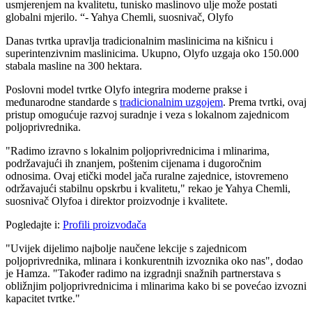
usmjerenjem na kvalitetu, tunisko maslinovo ulje može postati
globalni mjerilo.
- Yahya Chemli, suosnivač, Olyfo
Danas tvrtka upravlja tradicionalnim maslinicima na kišnicu i
superintenzivnim maslinicima. Ukupno, Olyfo uzgaja oko 150.000
stabala masline na 300 hektara.
Poslovni model tvrtke Olyfo integrira moderne prakse i
međunarodne standarde s
tradicionalnim uzgojem
. Prema tvrtki, ovaj
pristup omogućuje razvoj suradnje i veza s lokalnom zajednicom
poljoprivrednika.
"
Radimo izravno s lokalnim poljoprivrednicima i mlinarima,
podržavajući ih znanjem, poštenim cijenama i dugoročnim
odnosima. Ovaj etički model jača ruralne zajednice, istovremeno
održavajući stabilnu opskrbu i kvalitetu," rekao je Yahya Chemli,
suosnivač Olyfoa i direktor proizvodnje i kvalitete.
Pogledajte i:
Profili proizvođača
"Uvijek dijelimo najbolje naučene lekcije s zajednicom
poljoprivrednika, mlinara i konkurentnih izvoznika oko nas", dodao
je Hamza.
"Također radimo na izgradnji snažnih partnerstava s
obližnjim poljoprivrednicima i mlinarima kako bi se povećao izvozni
kapacitet tvrtke."