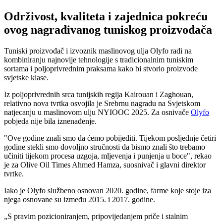
Održivost, kvaliteta i zajednica pokreću
ovog nagrađivanog tuniskog proizvođača
Tuniski proizvođač i izvoznik maslinovog ulja Olyfo radi na
kombiniranju najnovije tehnologije s tradicionalnim tuniskim
sortama i poljoprivrednim praksama kako bi stvorio proizvode
svjetske klase.
Iz poljoprivrednih srca tunijskih regija Kairouan i Zaghouan,
relativno nova tvrtka osvojila je Srebrnu nagradu na Svjetskom
natjecanju u maslinovom ulju NYIOOC 2025. Za osnivače
Olyfo
pobjeda nije bila iznenađenje.
"
Ove godine znali smo da ćemo pobijediti. Tijekom posljednje četiri
godine stekli smo dovoljno stručnosti da bismo znali što trebamo
učiniti tijekom procesa uzgoja, mljevenja i punjenja u boce", rekao
je za Olive Oil Times Ahmed Hamza, suosnivač i glavni direktor
tvrtke.
Iako je Olyfo službeno osnovan 2020. godine, farme koje stoje iza
njega osnovane su između 2015. i 2017. godine.
S pravim pozicioniranjem, pripovijedanjem priče i stalnim