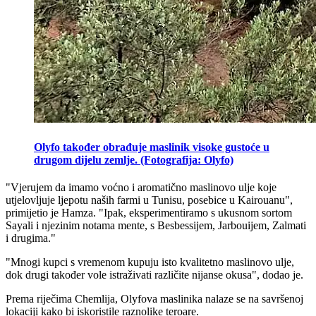
Olyfo također obrađuje maslinik visoke gustoće u
drugom dijelu zemlje. (Fotografija: Olyfo)
"
Vjerujem da imamo voćno i aromatično maslinovo ulje koje
utjelovljuje ljepotu naših farmi u Tunisu, posebice u Kairouanu",
primijetio je Hamza.
"Ipak, eksperimentiramo s ukusnom sortom
Sayali i njezinim notama mente, s Besbessijem, Jarbouijem, Zalmati
i drugima."
"Mnogi kupci s vremenom kupuju isto kvalitetno maslinovo ulje,
dok drugi također vole istraživati različite nijanse okusa", dodao je.
Prema riječima Chemlija, Olyfova maslinika nalaze se na savršenoj
lokaciji kako bi iskoristile raznolike teroare.