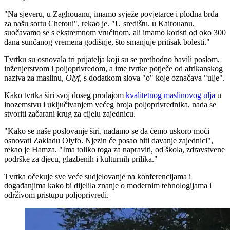
"
Na sjeveru, u Zaghouanu, imamo svježe povjetarce i plodna brda
za našu sortu Chetoui", rekao je.
"U središtu, u Kairouanu,
suočavamo se s ekstremnom vrućinom, ali imamo koristi od oko 300
dana sunčanog vremena godišnje, što smanjuje pritisak bolesti."
Tvrtku su osnovala tri prijatelja koji su se prethodno bavili poslom,
inženjerstvom i poljoprivredom, a ime tvrtke potječe od afrikanskog
naziva za maslinu,
Olyf
, s dodatkom slova
"o" koje označava
"ulje".
Kako tvrtka širi svoj doseg prodajom
kvalitetnog maslinovog ulja
u
inozemstvu i uključivanjem većeg broja poljoprivrednika, nada se
stvoriti začarani krug za cijelu zajednicu.
"
Kako se naše poslovanje širi, nadamo se da ćemo uskoro moći
osnovati Zakladu Olyfo. Njezin će posao biti davanje zajednici",
rekao je Hamza.
"Ima toliko toga za napraviti, od škola, zdravstvene
podrške za djecu, glazbenih i kulturnih prilika."
Tvrtka očekuje sve veće sudjelovanje na konferencijama i
događanjima kako bi dijelila znanje o modernim tehnologijama i
održivom pristupu poljoprivredi.