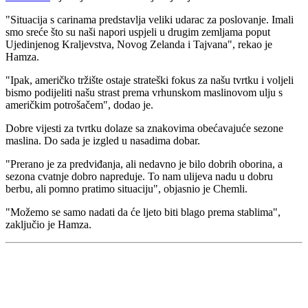
"
Situacija s carinama predstavlja veliki udarac za poslovanje. Imali
smo sreće što su naši napori uspjeli u drugim zemljama poput
Ujedinjenog Kraljevstva, Novog Zelanda i Tajvana", rekao je
Hamza.
"
Ipak, američko tržište ostaje strateški fokus za našu tvrtku i voljeli
bismo podijeliti našu strast prema vrhunskom maslinovom ulju s
američkim potrošačem", dodao je.
Dobre vijesti za tvrtku dolaze sa znakovima obećavajuće sezone
maslina. Do sada je izgled u nasadima dobar.
"
Prerano je za predviđanja, ali nedavno je bilo dobrih oborina, a
sezona cvatnje dobro napreduje. To nam ulijeva nadu u dobru
berbu, ali pomno pratimo situaciju", objasnio je Chemli.
"
Možemo se samo nadati da će ljeto biti blago prema stablima",
zaključio je Hamza.