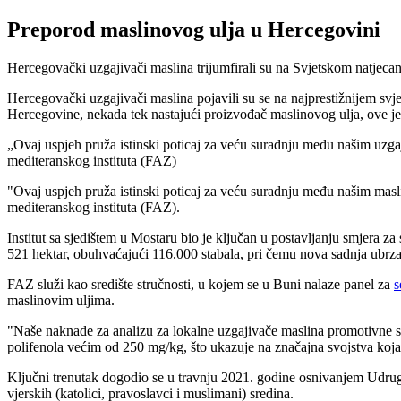
Preporod maslinovog ulja u Hercegovini
Hercegovački uzgajivači maslina trijumfirali su na Svjetskom natjec
Hercegovački uzgajivači maslina pojavili su se na najprestižnijem sv
Hercegovine, nekada tek nastajući proizvođač maslinovog ulja, ove j
Ovaj uspjeh pruža istinski poticaj za veću suradnju među našim uzga
mediteranskog instituta (FAZ)
"
Ovaj uspjeh pruža istinski poticaj za veću suradnju među našim masl
mediteranskog instituta (FAZ).
Institut sa sjedištem u Mostaru bio je ključan u postavljanju smjera 
521 hektar, obuhvaćajući 116.000 stabala, pri čemu nova sadnja ubrzav
FAZ služi kao središte stručnosti, u kojem se u Buni nalaze panel za
s
maslinovim uljima.
"
Naše naknade za analizu za lokalne uzgajivače maslina promotivne su
polifenola većim od 250 mg/kg, što ukazuje na značajna svojstva koja
Ključni trenutak dogodio se u travnju 2021. godine osnivanjem Udruge 
vjerskih (katolici, pravoslavci i muslimani) sredina.