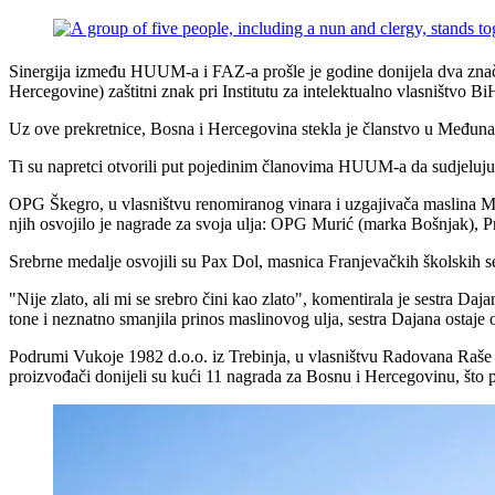
Sinergija između HUUM-a i FAZ-a prošle je godine donijela dva značaj
Hercegovine) zaštitni znak pri Institutu za intelektualno vlasništvo Bi
Uz ove prekretnice, Bosna i Hercegovina stekla je članstvo u Međun
Ti su napretci otvorili put pojedinim članovima HUUM-a da sudjeluj
OPG Škegro, u vlasništvu renomiranog vinar­a i uzgajivača maslina 
njih osvojilo je nagrade za svoja ulja: OPG Murić (marka Bošnjak), P
Srebrne medalje osvojili su Pax Dol, masnica Franjevačkih školskih se
"Nije zlato, ali mi se srebro čini kao zlato", komentirala je sestra Da
tone i neznatno smanjila prinos maslinovog ulja, sestra Dajana ostaje 
Podrumi Vukoje 1982 d.o.o. iz Trebinja, u vlasništvu Radovana Raše Vu
proizvođači donijeli su kući 11 nagrada za Bosnu i Hercegovinu, što