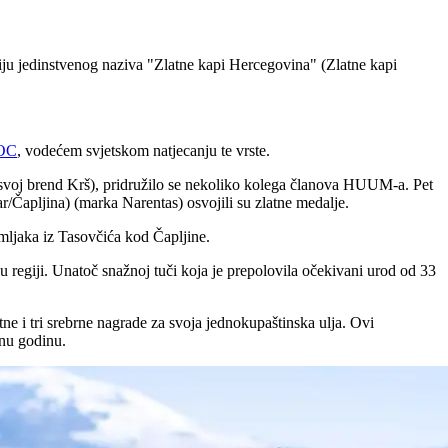
iju jedinstvenog naziva "Zlatne kapi Hercegovina" (Zlatne kapi
OOC
, vodećem svjetskom natjecanju te vrste.
svoj brend Krš), pridružilo se nekoliko kolega članova HUUM-a. Pet
/Čapljina) (marka Narentas) osvojili su zlatne medalje.
amljaka iz Tasovčića kod Čapljine.
 u regiji. Unatoč snažnoj tuči koja je prepolovila očekivani urod od 33
e i tri srebrne nagrade za svoja jednokupaštinska ulja. Ovi
dnu godinu.