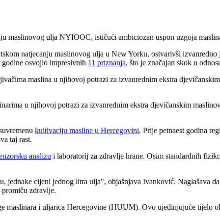
anju maslinovog ulja NYIOOC, ističući ambiciozan uspon uzgoja maslina 
jetskom natjecanju maslinovog ulja u New Yorku, ostvarivši izvanredno 
e godine osvojio impresivnih
11 priznanja
, što je značajan skok u odno
jivačima maslina u njihovoj potrazi za izvanrednim ekstra djevičanski
inarima u njihovoj potrazi za izvanrednim ekstra djevičanskim maslino
za suvremenu
kultivaciju masline u Hercegovini
. Prije petnaest godina re
a taj rast.
enzorsku analizu
i laboratorij za zdravlje hrane. Osim standardnih fizik
, jednake cijeni jednog litra ulja", objašnjava Ivanković. Naglašava d
 promiču zdravlje.
maslinara i uljarica Hercegovine (HUUM). Ovo ujedinjujuće tijelo okupl