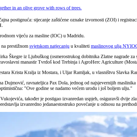
na postignuća: stjecanje zaštićene oznake izvornosti (ZOI) i registrac
H.
arodnom vijeću za masline (IOC) u Madridu.
u na prestižnom
svjetskom natjecanju
u kvaliteti
maslinovog ulja NYI
Mirka Škegre iz Ljubuškog (osmerostrukog dobitnika Zlatne nagrade za 
ravoslavni manastir Tvrdoš kod Trebinja i AgroHerc Agriculture (Mostar
stara Krista Kralja iz Mostara, i Uljar Ramljak, u vlasništvu Slavka R
jana Dujmović, ravnateljica Pax Dola, jednog od najsjevernijih maslinika
optimistična:
"Ove godine se nadamo većem urodu i još boljem ulju."
kojevića, također je postigao izvanredan uspjeh, osiguravši dvije zlatn
 predstavlja izvanredno jedanaestostruko povećanje u odnosu na pretho