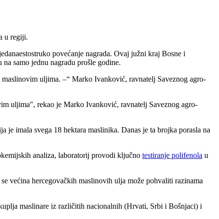
u regiji.
jedanaestostruko povećanje nagrada. Ovaj južni kraj Bosne i
su na samo jednu nagradu prošle godine.
m maslinovim uljima. –
Marko Ivanković, ravnatelj Saveznog agro-
vim uljima", rekao je Marko Ivanković, ravnatelj Saveznog agro-
gija je imala svega 18 hektara maslinika. Danas je ta brojka porasla na
okemijskih analiza, laboratorij provodi ključno
testiranje polifenola
u
a se većina hercegovačkih maslinovih ulja može pohvaliti razinama
ja maslinare iz različitih nacionalnih (Hrvati, Srbi i Bošnjaci) i