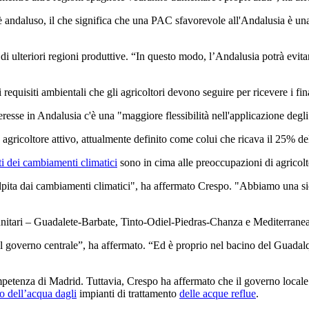
andaluso, il che significa che una PAC sfavorevole all'Andalusia è una 
ne di ulteriori regioni produttive. “In questo modo, l’Andalusia potrà ev
 requisiti ambientali che gli agricoltori devono seguire per ricevere i f
eresse in Andalusia c'è una "maggiore flessibilità nell'applicazione degl
n agricoltore attivo, attualmente definito come colui che ricava il 25% de
ti dei cambiamenti climatici
sono in cima alle preoccupazioni di agricolto
pita dai cambiamenti climatici", ha affermato Crespo. "Abbiamo una sicc
omunitari – Guadalete-Barbate, Tinto-Odiel-Piedras-Chanza e Mediterranea
al governo centrale”, ha affermato. “Ed è proprio nel bacino del Guadalq
ompetenza di Madrid. Tuttavia, Crespo ha affermato che il governo locale h
o dell’acqua dagli
impianti di trattamento
delle acque reflue
.