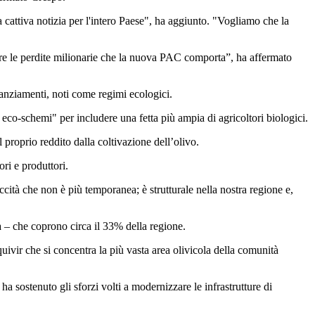
cattiva notizia per l'intero Paese", ha aggiunto. "Vogliamo che la
itare le perdite milionarie che la nuova PAC comporta”, ha affermato
inanziamenti, noti come regimi ecologici.
i eco-schemi" per includere una fetta più ampia di agricoltori biologici.
l proprio reddito dalla coltivazione dell’olivo.
ri e produttori.
ità che non è più temporanea; è strutturale nella nostra regione e,
 – che coprono circa il 33% della regione.
uivir che si concentra la più vasta area olivicola della comunità
a sostenuto gli sforzi volti a modernizzare le infrastrutture di