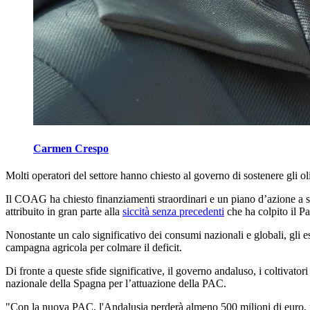
Carmen Crespo
Molti operatori del settore hanno chiesto al governo di sostenere gli oli
Il COAG ha chiesto finanziamenti straordinari e un piano d’azione a so
attribuito in gran parte alla
siccità senza precedenti
che ha colpito il Pa
Nonostante un calo significativo dei consumi nazionali e globali, gli e
campagna agricola per colmare il deficit.
Di fronte a queste sfide significative, il governo andaluso, i coltivator
nazionale della Spagna per l’attuazione della PAC.
"Con la nuova PAC, l'Andalusia perderà almeno 500 milioni di euro, m