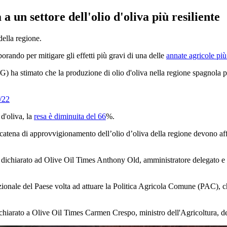
a un settore dell'olio d'oliva più resiliente
ella regione.
borando per mitigare gli effetti più gravi di una delle
annate agricole più d
ha stimato che la produzione di olio d'oliva nella regione spagnola pi
1/22
d'oliva, la
resa è diminuita del 66
%.
ella catena di approvvigionamento dell’olio d’oliva della regione devono 
ha dichiarato ad Olive Oil Times Anthony Old, amministratore delegato e
nazionale del Paese volta ad attuare la Politica Agricola Comune (PAC), 
dichiarato a Olive Oil Times Carmen Crespo, ministro dell'Agricoltura, d