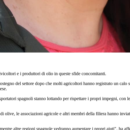
vicoltori e i produttori di olio in queste sfide concomitanti.
stegno del settore dopo che molti agricoltori hanno registrato un calo si
ese.
sportatori spagnoli stanno lottando per rispettare i propri impegni, con
i di olive, le associazioni agricole e altri membri della filiera hanno in
entre altre regioni spagnole vedranno aumentare i propri aiuti", ha af