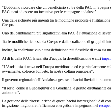
"Dobbiamo ricordare che un beneficiario su tre della PAC in Spagna è 
PAC torni ad essere un incentivo per le campagne andaluse".
Una delle richieste più urgenti tra le modifiche proposte è l’istituzio
Crespo.
Uno dei cambiamenti più significativi alla PAC è l’attuazione di severi
Tra le modifiche richieste da Crespo e dalla coalizione di gruppi di int
Inoltre, la coalizione vuole una definizione più flessibile di cosa sia u
Al di là della PAC, la scarsità d’acqua, la desertificazione e altri
impat
"L'Andalusia si trova nell'Europa meridionale ed è particolarmente col
ovviamente, colpisce l'oliveto, la nostra coltura principale".
Il governo regionale dell’Andalusia gestisce i bacini fluviali intrac
“Il resto, come il Guadalquivir o il Guadiana, è gestito direttamente d
autonoma”.
La gestione delle risorse idriche di questi bacini interregionali è di c
irrigazione, migliorare l’efficienza energetica e impegnarsi nel
recuper