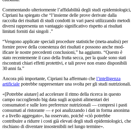
Commentando ul­teri­or­men­te l’af­fi­da­bi­li­tà degli studi epi­demi­o­lo­gi­ci,
Cipriani ha spiegato che
“
l’insieme delle prove derivate dalla
raccolta dei risultati di studi condotti in vari paesi utilizzando metodi
diversi rappresenta un vantaggio significativo rispetto ai risultati
limitati forniti dai singoli .”
“Vengono applicate speciali pro­cedure sta­tis­ti­che (meta-an­ali­si) per
fornire pro­ve della co­ne­s­tenza dei risultati e possono anche mod­
ificare le nostre pre­cedenti conclusioni,” ha aggiunto.
“Questo
è
stato recentemente il caso della frutta secca, per la quale sono stati
riscontrati chiari effetti pro­tettivi, e tali prove non erano dis­po­ni­bi­li
30 anni fa.”
Ancora più importante, Cipriani ha affermato che
l’intelligenza
artificiale
potrebbe rappresentare una svolta per gli studi nutrizionali.
«[Potrebbe aiutare] ad accelerare il ritmo della ricerca in questo
campo raccogliendo big data sugli acquisti alimentari dei
consumatori e sulle loro preferenze nutrizionali — compresi i pasti
consumati al ristorante — e poi analizzando i dati in forma anonima
e a livello aggregato», ha osservato, poiché
«
ciò potrebbe
contribuire a ridurre i costi già elevati degli studi epidemiologici, che
rischiano di diventare insostenibili nel lungo termine».