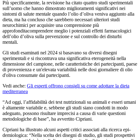
Più specificamente, la revisione ha citato quattro studi sperimentali
sull’uomo che hanno dimostrato miglioramenti significativi nei
sintomi di salute mentale quando l’olio d’oliva veniva aggiunto alla
dieta, ma ha concluso che sarebbero necessari ulteriori studi
neurochimici per acquisire una comprensione più
approfonditacomprendere meglio i potenziali effetti farmacologici
dell’olio d’oliva sulla prevenzione e sul controllo dei disturbi
mentali.
Gli studi esaminati nel 2024 si basavano su diversi disegni
sperimentali e si riscontrava una significativa eterogeneità nella
dimensione del campione, nelle caratteristiche dei partecipanti, paese
di provenienza e un'elevata variabilità nelle dosi giornaliere di olio
d'oliva consumate dai partecipanti.
Vedi anche:
Gli esperti offrono consigli su come adottare la dieta
mediterranea
“
Ad oggi, l’affidabilità dei test nutrizionali su animali e esseri umani
è altamente variabile e, sebbene gli studi siano condotti in modo
adeguato, possono risultare imprecisi a causa di varie questioni
metodologiche di base”, ha avvertito Cipriani.
Cipriani ha illu­s­tra­to alcuni as­pet­ti crit­ici asso­cia­ti alla ricerca epi­
demi­o­lo­gi­ca:
“
Nella scelta dei disegni di studio, gli studi prospet­ti­vi