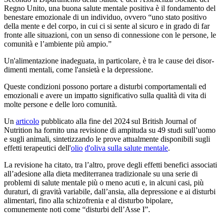
Regno Unito, una buona salute mentale positiva è il fonda­mento del
ben­e­stare emo­ziona­le di un individuo, ovvero
“
uno stato positivo
della mente e del corpo, in cui ci si sente al sicuro e in grado di far
fronte alle situazioni, con un senso di connessione con le persone, le
comunità e l’ambiente più ampio.”
Un'alimentazione inadeguata, in par­ti­colare, è tra le cause dei dis­or­
di­menti men­tali, come l'an­si­età e la de­pres­sione.
Queste condizioni possono portare a disturbi comportamentali ed
emo­zionali e avere un impa­tto si­gni­fi­ca­tivo sulla qual­ità di vita di
molte persone e delle loro com­uni­tà.
Un
articolo
pub­blicato alla fine del 2024 sul British Journal of
Nutrition ha for­nito una revi­sione di am­pi­tu­da su 49 studi sull’uomo
e sugli animali, sintetizzando le prove attualmente disponibili sugli
effetti terapeutici dell'
olio
d'oliva sulla salute mentale
.
La revisione ha citato, tra l’altro, prove degli effetti benefici associati
all’adesione alla dieta mediterranea tradizionale su una serie di
problemi di salute mentale più o meno acuti e, in alcuni casi, più
duraturi, di gravità variabile, dall’ansia, alla depressione e ai disturbi
alimentari, fino alla schizofrenia e al disturbo bipolare,
comunemente noti come “disturbi dell’As
se
I”.