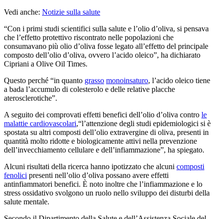
Vedi anche:
Notizie sulla salute
“
Con i primi studi scientifici sulla salute e l’olio d’oliva, si pensava
che l’effetto protettivo riscontrato nelle popolazioni che
consumavano più olio d’oliva fosse legato all’effetto del principale
composto dell’olio d’oliva, ovvero l’acido oleico”, ha dichiarato
Cipriani a Olive Oil Times.
Questo perché
“
in quanto
grasso
monoinsaturo
, l’acido oleico tiene
a bada l’accumulo di colesterolo e delle relative placche
aterosclerotiche”.
A seguito dei comprovati effetti benefici dell’olio d’oliva contro
le
malattie cardiovascolari
,
“
l’attenzione degli studi epidemiologici si è
spostata su altri composti dell’olio extravergine di oliva, presenti in
quantità molto ridotte e biologicamente attivi nella prevenzione
dell’invecchiamento cellulare e dell’infiammazione”, ha spiegato.
Alcuni risultati della ricerca hanno ipotizzato che alcuni
composti
fenolici
presenti nell’olio d’oliva possano avere effetti
antinfiammatori benefici. È noto inoltre che l’infiammazione e lo
stress ossidativo svolgono un ruolo nello sviluppo dei disturbi della
salute mentale.
Secondo il Dipartimento della Salute e dell’Assistenza Sociale del