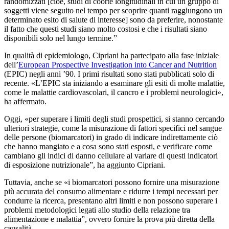
random­iz­za­ti [cioè, studi di coorte longitudinali in cui un gruppo di
soggetti viene seguito nel tempo per scoprire quanti raggiungono un
determinato esito di salute di interesse] sono da preferire, nonostante
il fatto che questi studi siano molto costosi e che i risultati siano
disponibili solo nel lungo termine.”
In qualità di epidemiologo, Cipriani ha partecipato alla fase iniziale
dell’
European Prospective Investigation into Cancer and Nutrition
(EPIC) negli anni ’90. I primi risultati sono stati pubblicati solo di
recente.
«L’EPIC sta iniziando a esaminare gli esiti di molte malattie,
come le malattie cardiovascolari, il cancro e i problemi neurologici»,
ha affermato.
Oggi,
«per superare i limiti degli studi prospettici, si stanno cercando
ulteriori strategie, come la misurazione di fattori specifici nel sangue
delle persone (biomarcatori) in grado di indicare indirettamente ciò
che hanno mangiato e a cosa sono stati esposti, e verificare come
cambiano gli indici di danno cellulare al variare di questi indicatori
di esposizione nutrizionale”, ha aggiunto Cipriani.
Tuttavia, anche se
«i biomarcatori possono fornire una misurazione
più accurata del consumo alimentare e ridurre i tempi necessari per
condurre la ricerca, presentano altri limiti e non possono superare i
problemi metodologici legati allo studio della relazione tra
alimentazione e malattia”, ovvero fornire la prova più diretta della
causalità.