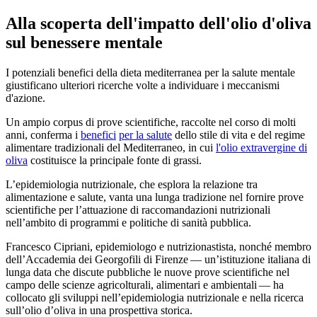
Alla scoperta dell'impatto dell'olio d'oliva
sul benessere mentale
I potenziali benefici della dieta mediterranea per la salute mentale
giustificano ulteriori ricerche volte a individuare i meccanismi
d'azione.
Un ampio corpus di prove scientifiche, raccolte nel corso di molti
anni, conferma i
benefici
per la salute
dello stile di vita e del regime
alimentare tradizionali del Mediterraneo, in cui
l'olio extravergine di
oliva
costituisce la principale fonte di grassi.
L’epidemiologia nutrizionale, che esplora la relazione tra
alimentazione e salute, vanta una lunga tradizione nel fornire prove
scientifiche per l’attuazione di raccomandazioni nutrizionali
nell’ambito di programmi e politiche di sanità pubblica.
Francesco Cipriani, epi­de­mi­olo­go e nutri­ziona­s­ti­sta, nonché membro
dell’Accademia dei Georgofili di Firenze — un’istituzione italiana di
lunga data che discute pub­blich­e le nuove prove sci­en­tifiche nel
campo delle scienze agri­col­turali, al­i­mentari e ambi­en­ta­li — ha
collocato gli sviluppi nell’epidemiologia nutrizionale e nella ricerca
sull’olio d’oliva in una prospettiva storica.