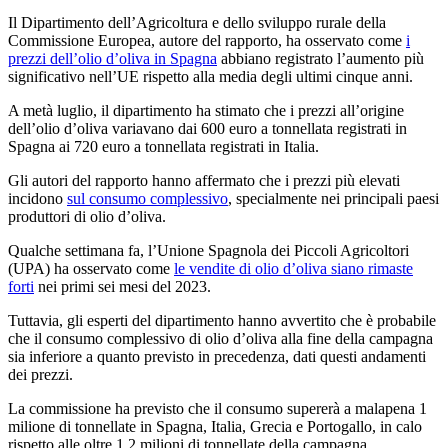
Il Dipartimento dell’Agricoltura e dello sviluppo rurale della
Commissione Europea, autore del rapporto, ha osservato come
i
prezzi dell’olio d’oliva in Spagna
abbiano registrato l’aumento più
significativo nell’UE rispetto alla media degli ultimi cinque anni.
A metà luglio, il dipartimento ha stimato che i prezzi all’origine
dell’olio d’oliva variavano dai 600 euro a tonnellata registrati in
Spagna ai 720 euro a tonnellata registrati in Italia.
Gli autori del rapporto hanno affermato che i prezzi più elevati
incidono
sul consumo complessivo
, specialmente nei principali paesi
produttori di olio d’oliva.
Qualche settimana fa, l’Unione Spagnola dei Piccoli Agricoltori
(UPA) ha osservato come
le vendite di olio d’oliva siano rimaste
forti
nei primi sei mesi del 2023.
Tuttavia, gli esperti del dipartimento hanno avvertito che è probabile
che il consumo complessivo di olio d’oliva alla fine della campagna
sia inferiore a quanto previsto in precedenza, dati questi andamenti
dei prezzi.
La commissione ha previsto che il consumo supererà a malapena 1
milione di tonnellate in Spagna, Italia, Grecia e Portogallo, in calo
rispetto alle oltre 1,2 milioni di tonnellate della campagna