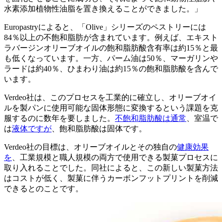
水素添加植物性油脂を置き換えることができました。」
Europastryによると、「Olive」シリーズのペストリーには
84％以上の不飽和脂肪が含まれています。例えば、エキスト
ラバージンオリーブオイルの飽和脂肪酸含有率は約15％と最
も低くなっています。一方、パーム油は50％、マーガリンや
ラードは約40％、ひまわり油は約15％の飽和脂肪酸を含んで
います。
Verdeo社は、このプロセスを工業的に確立し、オリーブオイ
ルを製パンに使用可能な固体形態に変換するという課題を克
服するのに数年を要しました。
不飽和脂肪酸は通常
、室温で
は
液体ですが
、飽和脂肪酸は固体です。
Verdeo社の目標は、オリーブオイルとその独自の
健康効果
を
、工業規模と職人規模の両方で使用できる製菓プロセスに
取り入れることでした。同社によると、この新しい製菓方法
はコストが低く、製菓に伴うカーボンフットプリントを削減
できるとのことです。