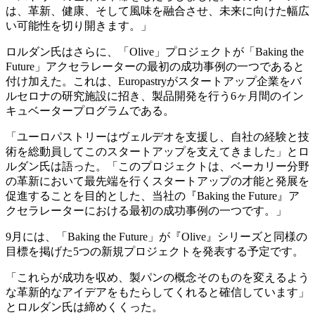
は、革新、健康、そして風味を融合させ、未来に向けた幅広
い可能性を切り開きます。」
ロルダン氏はさらに、「Olive」プロジェクトが「Baking the
Future」アクセラレーターの最初の成功事例の一つであると
付け加えた。これは、Europastryがスタートアップ企業をバ
ルセロナの研究施設に招き、製品開発を行う6ヶ月間のイン
キュベータープログラムである。
「ユーロパストリーはヴェルデオを支援し、自社の経験と技
術を総動員してこのスタートアップを支えてきました」とロ
ルダン氏は語った。「このプロジェクトは、ベーカリー分野
の革新において最先端を行くスタートアップの才能と発展を
促進することを目的とした、当社の『Baking the Future』ア
クセラレーターにおける最初の成功事例の一つです。」
9月には、「Baking the Future」が『Olive』シリーズと同様の
目標を掲げた5つの新規プロジェクトを発表する予定です。
「これらが成功を収め、製パンの概念そのものを変えるよう
な革新的なアイデアをもたらしてくれると確信しています」
とロルダン氏は締めくくった。