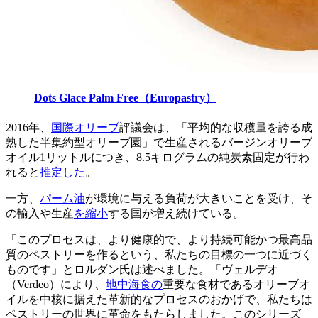
Dots Glace Palm Free（Europastry）
2016年、
国際オリーブ
評議会は、「平均的な収穫量を誇る成
熟した半集約型オリーブ園」で生産されるバージンオリーブ
オイル1リットルにつき、8.5キログラムの純炭素固定が行わ
れると
推定した
。
一方、
パーム油
が環境に与える負荷が大きいことを受け、そ
の輸入や生産
を縮小
する国が増え続けている。
「このプロセスは、より健康的で、より持続可能かつ最高品
質のペストリーを作るという、私たちの目標の一つに近づく
ものです」とロルダン氏は述べました。「ヴェルデオ
（Verdeo）により、
地中海食の
重要な食材であるオリーブオ
イルを中核に据えた革新的なプロセスのおかげで、私たちは
ペストリーの世界に革命をもたらしました。このシリーズ