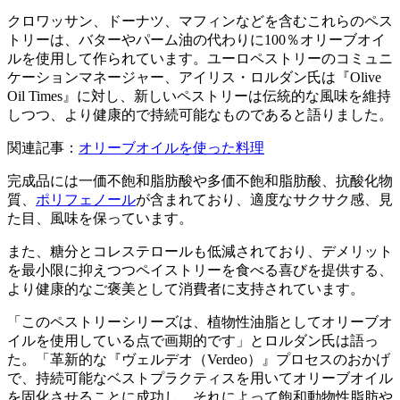
クロワッサン、ドーナツ、マフィンなどを含むこれらのペス
トリーは、バターやパーム油の代わりに100％オリーブオイ
ルを使用して作られています。ユーロペストリーのコミュニ
ケーションマネージャー、アイリス・ロルダン氏は『Olive
Oil Times』に対し、新しいペストリーは伝統的な風味を維持
しつつ、より健康的で持続可能なものであると語りました。
関連記事：
オリーブオイルを使った料理
完成品には一価不飽和脂肪酸や多価不飽和脂肪酸、抗酸化物
質、
ポリフェノール
が含まれており、適度なサクサク感、見
た目、風味を保っています。
また、糖分とコレステロールも低減されており、デメリット
を最小限に抑えつつペイストリーを食べる喜びを提供する、
より健康的なご褒美として消費者に支持されています。
「このペストリーシリーズは、植物性油脂としてオリーブオ
イルを使用している点で画期的です」とロルダン氏は語っ
た。「革新的な『ヴェルデオ（Verdeo）』プロセスのおかげ
で、持続可能なベストプラクティスを用いてオリーブオイル
を固化させることに成功し、それによって飽和動物性脂肪や