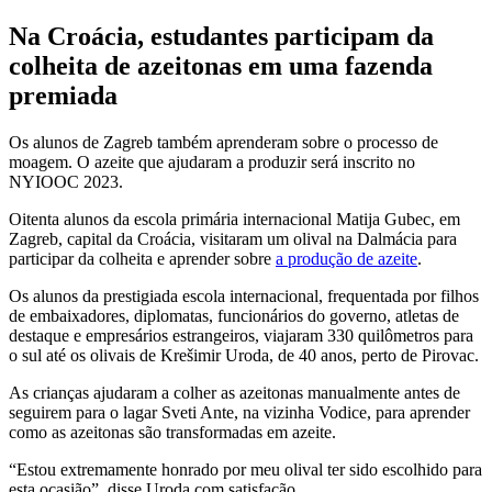
Na Croácia, estudantes participam da
colheita de azeitonas em uma fazenda
premiada
Os alunos de Zagreb também aprenderam sobre o processo de
moagem. O azeite que ajudaram a produzir será inscrito no
NYIOOC 2023.
Oitenta alunos da escola primária internacional Matija Gubec, em
Zagreb, capital da Croácia, visitaram um olival na Dalmácia para
participar da colheita e aprender sobre
a produção de azeite
.
Os alunos da prestigiada escola internacional, frequentada por filhos
de embaixadores, diplomatas, funcionários do governo, atletas de
destaque e empresários estrangeiros, viajaram 330 quilômetros para
o sul até os olivais de Krešimir Uroda, de 40 anos, perto de Pirovac.
As crianças ajudaram a colher as azeitonas manualmente antes de
seguirem para o lagar Sveti Ante, na vizinha Vodice, para aprender
como as azeitonas são transformadas em azeite.
“Estou extremamente honrado por meu olival ter sido escolhido para
esta ocasião”, disse Uroda com satisfação.