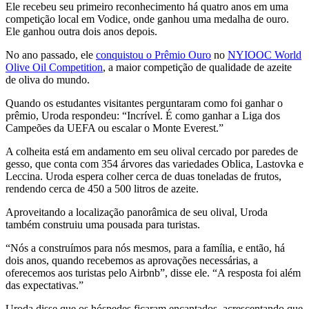
Ele recebeu seu primeiro reconhecimento há quatro anos em uma
competição local em Vodice, onde ganhou uma medalha de ouro.
Ele ganhou outra dois anos depois.
No ano passado, ele
conquistou o Prêmio Ouro
no
NYIOOC World
Olive Oil Competition
, a maior competição de qualidade de azeite
de oliva do mundo.
Quando os estudantes visitantes perguntaram como foi ganhar o
prêmio, Uroda respondeu: “Incrível. É como ganhar a Liga dos
Campeões da UEFA ou escalar o Monte Everest.”
A colheita está em andamento em seu olival cercado por paredes de
gesso, que conta com 354 árvores das variedades Oblica, Lastovka e
Leccina. Uroda espera colher cerca de duas toneladas de frutos,
rendendo cerca de 450 a 500 litros de azeite.
Aproveitando a localização panorâmica de seu olival, Uroda
também construiu uma pousada para turistas.
“Nós a construímos para nós mesmos, para a família, e então, há
dois anos, quando recebemos as aprovações necessárias, a
oferecemos aos turistas pelo Airbnb”, disse ele. “A resposta foi além
das expectativas.”
Uroda disse que os hóspedes ficaram encantados, acrescentando que