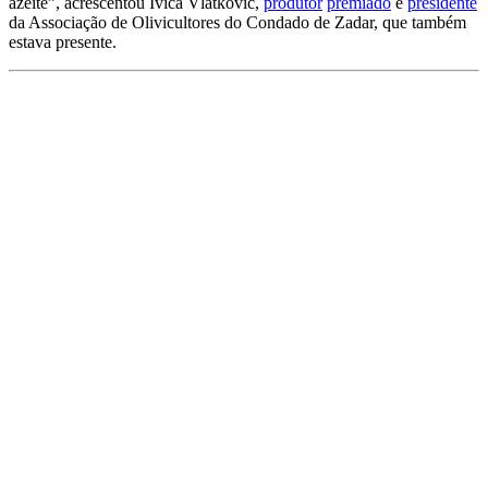
azeite”, acrescentou Ivica Vlatković,
produtor
premiado
e
presidente
da Associação de Olivicultores do Condado de Zadar, que também
estava presente.