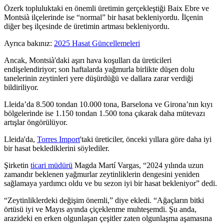
Özerk topluluktaki en önemli üretimin gerçekleştiği Baix Ebre ve
Montsià ilçelerinde ise
“
normal” bir hasat bekleniyordu. İlçenin
diğer beş ilçesinde de üretimin artması bekleniyordu.
Ayrıca bakınız:
2025 Hasat Güncellemeleri
Ancak, Montsià'daki aşırı hava koşulları da üreticileri
endişelendiriyor; son haftalarda yağmurla birlikte düşen dolu
tanelerinin zeytinleri yere düşürdüğü ve dallara zarar verdiği
bildiriliyor.
Lleida’da 8.500 tondan 10.000 tona, Barselona ve Girona’nın kıyı
bölgelerinde ise 1.150 tondan 1.500 tona çıkarak daha mütevazı
artışlar öngörülüyor.
Lleida'da,
Torres Import
'taki üreticiler, önceki yıllara göre daha iyi
bir hasat beklediklerini söylediler.
Şirketin
ticari müdürü
Magda Martí Vargas, “2024 yılında uzun
zamandır beklenen yağmurlar zeytinliklerin dengesini yeniden
sağlamaya yardımcı oldu ve bu sezon iyi bir hasat bekleniyor” dedi.
“Zeytinliklerdeki değişim önemli,” diye ekledi.
“
Ağaçların bitki
örtüsü iyi ve Mayıs ayında çiçeklenme muhteşemdi. Şu anda,
arazideki en erken olgunlaşan çeşitler zaten olgunlaşma aşamasına