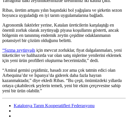
Tarragona’daki zeytinliklerimizde üretimimiz iki katına çıktı.”
Ribas, üretim artışını yılın başındaki bol yağışlara ve şirketin sezon
boyunca uyguladığı en iyi tarım uygulamalarına bağladı.
Agro­no­mik faktörler yerine, Katalan üretici­lerin karşı­laş­tığı en
önemli zor­luk olarak zeytinyağı piyasa koşul­la­rını göster­ti, ancak
bölgenin en tanın­mış endemik zeytin çeşidi­ne odaklan­manın
potansiyel bir çözüm ol­du­ğunu belirtti.
“Sızma zeytinyağı
için mevcut zorluklar, fiyat dalgalanmaları, yeni
tüketiciler ve halihazırda var olan satış nişlerine yenilerini eklemek
için yeni ürün profilleri oluşturma becerimizdir,” dedi.
“Amiral gemisi çeşidimiz, hasadı zor ama çok tatmin edici olan
Arbequina’dır ve İspanya’da giderek daha fazla hayran
kazanmaktadır,” diye ekledi Ribas.
“
Bu çeşit, önümüzdeki yıllarda
ortaya çıkabilecek şeylerin temeli, yeni bir ekim çerçevesine sahip
yeni bir ürün olabilir.”
Katalonya Tarım Kooperatifleri Federasyonu