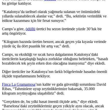
bu görüşe katılıyor.
“Katalonya’da tarihsel olarak yağmurla sulanan ve önümüzdeki
yıllarda sulanabilecek alanlar var,” dedi.
“Bu
, sektörün verimlilik ve
istikrar kazanması için bir fırsat sunuyor.”
Camps’a göre,
ödüllü
üretici bu sezon üretimde yüzde 30’luk bir
artış öngörüyor.
“Kilogram bazında üretim benzer, ancak geçen yıla kıyasla verimde
yüzde üç ila dört puanlık bir artış var,” dedi.
Camps, su eksikliği ve sıcak hava dalgalarının Katalonya’daki
üreticilerin karşılaştığı başlıca zorluklar olduğunu belirtirken, “hasadı
bozabilecek tek şeyin erken don olacağına inanıyoruz” diye ekledi.
Diğer üreticiler ise Katalonya’nın farklı bölgelerinde hasadın önemli
ölçüde toparlanmasını bekliyor.
Finca La Gramamosa
’nın kalite ve gıda güvenliği sorumlusu David
Ribas, “Tahminlere uyup zeytinliklerimize bakarsak, 35.000
kilogram zeytinyağına ulaşabiliriz” dedi.
“
Gerçekten
de
, bu yılki hasat önemli ölçüde arttı,” diye ekledi.
“Barselona’daki zeytinliklerimiz geçen yılkiyle aynı olacak, ancak