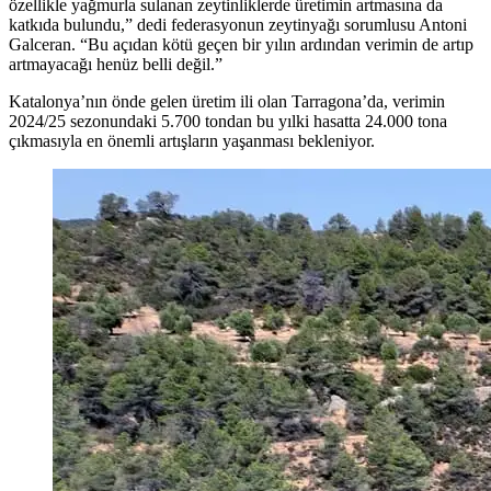
özellikle yağmurla sulanan zeytinliklerde üretimin artmasına da
katkıda bulundu,” dedi federasyonun zeytinyağı sorumlusu Antoni
Galceran. “Bu açıdan kötü geçen bir yılın ardından verimin de artıp
artmayacağı henüz belli değil.”
Katalonya’nın önde gelen üretim ili olan Tarragona’da, verimin
2024/25 sezonundaki 5.700 tondan bu yılki hasatta 24.000 tona
çıkmasıyla en önemli artışların yaşanması bekleniyor.