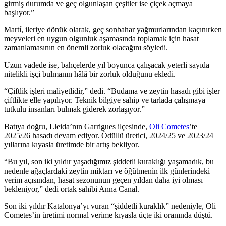
girmiş durumda ve geç olgunlaşan çeşitler ise çiçek açmaya
başlıyor.”
Martí, ileriye dönük olarak, geç sonbahar yağmurlarından kaçınırken
meyveleri en uygun olgunluk aşamasında toplamak için hasat
zamanlamasının en önemli zorluk olacağını söyledi.
Uzun vadede ise, bahçelerde yıl boyunca çalışacak yeterli sayıda
nitelikli işçi bulmanın hâlâ bir zorluk olduğunu ekledi.
“
Çiftlik işleri maliyetlidir,” dedi. “Budama ve zeytin hasadı gibi işler
çiftlikte elle yapılıyor. Teknik bilgiye sahip ve tarlada çalışmaya
tutkulu insanları bulmak giderek zorlaşıyor.”
Batıya doğru, Lleida’nın Garrigues ilçesinde,
Oli Cometes
’te
2025/26 hasadı devam ediyor. Ödüllü üretici, 2024/25 ve 2023/24
yıllarına kıyasla üretimde bir artış bekliyor.
“
Bu yıl, son iki yıldır yaşadığımız şiddetli kuraklığı yaşamadık, bu
nedenle ağaçlardaki zeytin miktarı ve öğütmenin ilk günlerindeki
verim açısından, hasat sezonunun geçen yıldan daha iyi olması
bekleniyor,” dedi ortak sahibi Anna Canal.
Son iki yıldır Katalonya’yı vuran
“
şiddetli kuraklık” nedeniyle, Oli
Cometes’in üretimi normal verime kıyasla üçte iki oranında düştü.