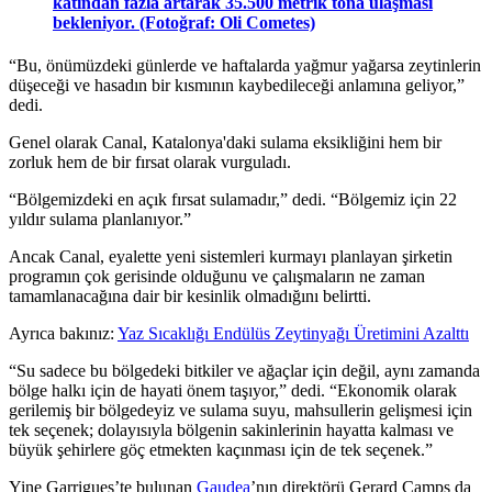
katından fazla artarak 35.500 metrik tona ulaşması
bekleniyor. (Fotoğraf: Oli Cometes)
“
Bu, önümüzdeki günlerde ve haftalarda yağmur yağarsa zeytinlerin
düşeceği ve hasadın bir kısmının kaybedileceği anlamına geliyor,”
dedi.
Genel olarak Canal, Katalonya'daki sulama eksikliğini hem bir
zorluk hem de bir fırsat olarak vurguladı.
“Bölgemizdeki en açık fırsat sulamadır,” dedi. “Bölgemiz için 22
yıldır sulama planlanıyor.”
Ancak Canal, eyalette yeni sistemleri kurmayı planlayan şirketin
programın çok gerisinde olduğunu ve çalışmaların ne zaman
tamamlanacağına dair bir kesinlik olmadığını belirtti.
Ayrıca bakınız:
Yaz Sıcaklığı Endülüs Zeytinyağı Üretimini Azalttı
“
Su sadece bu bölgedeki bitkiler ve ağaçlar için değil, aynı zamanda
bölge halkı için de hayati önem taşıyor,” dedi.
“Ekonomik olarak
gerilemiş bir bölgedeyiz ve sulama suyu, mahsullerin gelişmesi için
tek seçenek; dolayısıyla bölgenin sakinlerinin hayatta kalması ve
büyük şehirlere göç etmekten kaçınması için de tek seçenek.”
Yine Garrigues’te bulunan
Gaudea
’nın direktörü Gerard Camps da