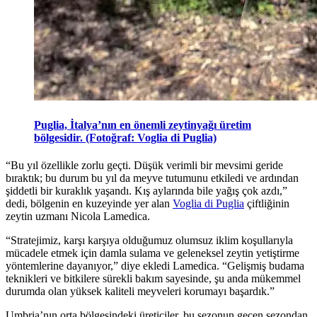
Puglia, İtalya’nın en önemli zeytinyağı üretim
bölgesidir. (Fotoğraf: Voglia di Puglia)
“
Bu yıl özellikle zorlu geçti. Düşük verimli bir mevsimi geride
bıraktık; bu durum bu yıl da meyve tutumunu etkiledi ve ardından
şiddetli bir kuraklık yaşandı. Kış aylarında bile yağış çok azdı,”
dedi, bölgenin en kuzeyinde yer alan
Voglia di Puglia
çiftliğinin
zeytin uzmanı Nicola Lamedica.
“
Stratejimiz, karşı karşıya olduğumuz olumsuz iklim koşullarıyla
mücadele etmek için damla sulama ve geleneksel zeytin yetiştirme
yöntemlerine dayanıyor,” diye ekledi Lamedica. “Gelişmiş budama
teknikleri
ve bitkilere sürekli bakım sayesinde, şu anda mükemmel
durumda olan yüksek kaliteli meyveleri korumayı başardık.”
Umbria’nın orta bölgesindeki üreticiler, bu sezonun geçen sezondan