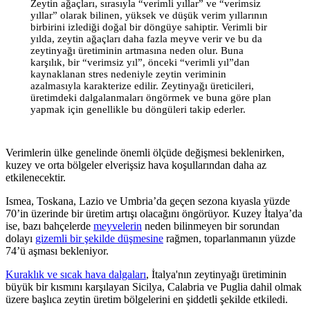
Zeytin ağaçları, sırasıyla
“ver
imli yıllar” ve
“
verimsiz
yıllar” olarak bilinen, yüksek ve düşük verim yıllarının
birbirini izlediği doğal bir döngüye sahiptir. Verimli bir
yılda, zeytin ağaçları daha fazla meyve verir ve bu da
zeytinyağı üretiminin artmasına neden olur. Buna
karşılık, bir
“
verimsiz yıl”, önceki
“
verimli yıl”dan
kaynaklanan stres nedeniyle zeytin veriminin
azalmasıyla karakterize edilir. Zeytinyağı üreticileri,
üretimdeki dalgalanmaları öngörmek ve buna göre plan
yapmak için genellikle bu döngüleri takip ederler.
Verimlerin ülke genelinde önemli ölçüde değişmesi beklenirken,
kuzey ve orta bölgeler elverişsiz hava koşullarından daha az
etkilenecektir.
Ismea, Toskana, Lazio ve Umbria’da geçen sezona kıyasla yüzde
70’in üzerinde bir üretim artışı olacağını öngörüyor. Kuzey İtalya’da
ise, bazı bahçelerde
meyvelerin
neden bilinmeyen bir sorundan
dolayı
gizemli bir şekilde düşmesine
rağmen, toparlanmanın yüzde
74’ü aşması bekleniyor.
Kuraklık ve sıcak hava dalgaları
, İtalya'nın zeytinyağı üretiminin
büyük bir kısmını karşılayan Sicilya, Calabria ve Puglia dahil olmak
üzere başlıca zeytin üretim bölgelerini en şiddetli şekilde etkiledi.