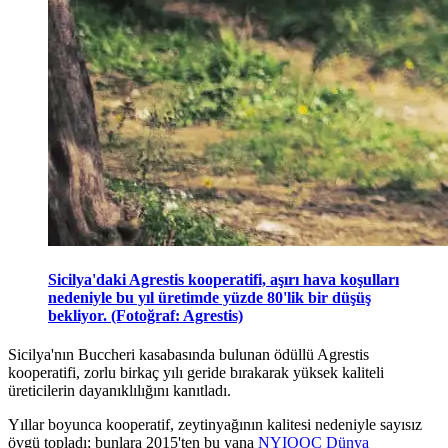
Sicilya'daki Agrestis kooperatifi, aşırı hava koşulları
nedeniyle bu yıl üretimde yüzde 80'lik bir düşüş
bekliyor. (Fotoğraf: Agrestis)
Sicilya'nın Buccheri kasabasında bulunan ödüllü Agrestis
kooperatifi, zorlu birkaç yılı geride bırakarak yüksek kaliteli
üreticilerin dayanıklılığını kanıtladı.
Yıllar boyunca kooperatif, zeytinyağının kalitesi nedeniyle sayısız
övgü topladı; bunlara 2015'ten bu yana
NYIOOC Dünya