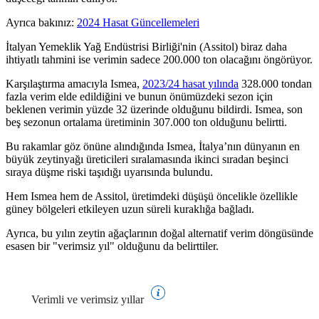
Ayrıca bakınız:
2024 Hasat Güncellemeleri
İtalyan Yemeklik Yağ Endüstrisi Birliği'nin (Assitol) biraz daha
ihtiyatlı tahmini ise verimin sadece 200.000 ton olacağını öngörüyor.
Karşılaştırma amacıyla Ismea,
2023/24 hasat yılında
328.000 tondan
fazla verim elde edildiğini ve bunun önümüzdeki sezon için
beklenen verimin yüzde 32 üzerinde olduğunu bildirdi. Ismea, son
beş sezonun ortalama üretiminin 307.000 ton olduğunu belirtti.
Bu rakamlar göz önüne alındığında Ismea, İtalya’nın dünyanın en
büyük zeytinyağı üreticileri sıralamasında ikinci sıradan beşinci
sıraya düşme riski taşıdığı uyarısında bulundu.
Hem Ismea hem de Assitol, üretimdeki düşüşü öncelikle özellikle
güney bölgeleri etkileyen uzun süreli kuraklığa bağladı.
Ayrıca, bu yılın zeytin ağaçlarının doğal alternatif verim döngüsünde
esasen bir
"verimsiz yıl" olduğunu da belirttiler.
Verimli ve verimsiz yıllar