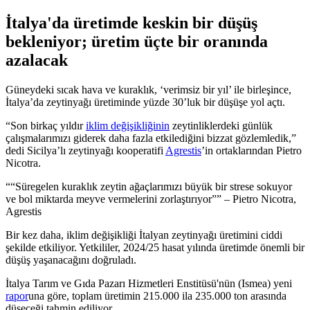
İtalya'da üretimde keskin bir düşüş
bekleniyor; üretim üçte bir oranında
azalacak
Güneydeki sıcak hava ve kuraklık, ​‘verimsiz bir yıl’ ile birleşince,
İtalya’da zeytinyağı üretiminde yüzde 30’luk bir düşüşe yol açtı.
“Son birkaç yıldır
iklim değişikliğinin
zeytinliklerdeki günlük
çalışmalarımızı giderek daha fazla etkilediğini bizzat gözlemledik,”
dedi Sicilya’lı zeytinyağı kooperatifi
Agrestis
’in ortaklarından Pietro
Nicotra.
“Süregelen kuraklık zeytin ağaçlarımızı büyük bir strese sokuyor
ve bol miktarda meyve vermelerini zorlaştırıyor
” – Pietro Nicotra,
Agrestis
Bir kez daha, iklim değişikliği İtalyan zeytinyağı üretimini ciddi
şekilde etkiliyor. Yetkililer, 2024/25 hasat yılında üretimde önemli bir
düşüş yaşanacağını doğruladı.
İtalya Tarım ve Gıda Pazarı Hizmetleri Enstitüsü'nün (Ismea) yeni
rapor
una göre, toplam üretimin 215.000 ila 235.000 ton arasında
düşeceği tahmin ediliyor.