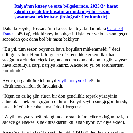
İtalya’nın kuzey ve orta bölgelerinde, 2023/24 hasat
yılında düşük bir hasatın ardından iyi bir sezon
yaşanması bekleniyor. (Fotoğraf: Centumbrie)
Daha kuzeyde, Toskana’nın Lucca kenti yakınlarındaki
Casale 3
Danesi
, 450 ağaçlık bir zeytin bahçesini işletiyor ve bu sezon geçen
sezondan çok daha bol bir hasat bekliyor.
“
Bu yıl, tüm sezon boyunca hava koşulları mükemmeldi,” dedi
çiftliğin sahibi Henrik Jorgensen.
“Genellikle erken ilkbahar
sıcağının ardından çiçek kaybına neden olan ani donlar gibi sayısız
hava koşuluyla karşı karşıya kalırız. Ancak bu yıl bu sorunlardan
kurtulduk.”
Ayrıca, organik üretici bu yıl
zeytin meyve sine
ğinin
görülmemesinden de faydalandı.
“Kışın en az üç gün süren bir don genellikle toprak yüzeyinin
altındaki sineklerin çoğunu öldürür. Bu yıl zeytin sineği görülmedi,
bu da büyük bir rahatlama,” dedi Jorgensen.
“Zeytin meyve sineği olduğunda, organik üreticiler olduğumuz için
sadece geleneksel sinek tuzaklarını kullanabiliyoruz,” diye ekledi.
Ismea’ya göre İtalya’da zeytinle ilgili 619.000’den fazla şirket ve