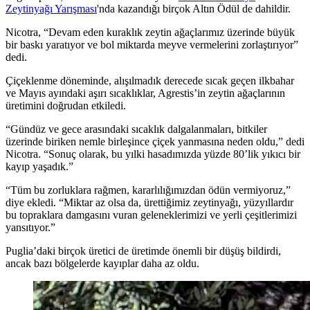
Zeytinyağı Yarışması
'nda kazandığı birçok Altın Ödül de dahildir.
Nicotra, “Devam eden kuraklık zeytin ağaçlarımız üzerinde büyük
bir baskı yaratıyor ve bol miktarda meyve vermelerini zorlaştırıyor”
dedi.
Çiçeklenme döneminde, alışılmadık derecede sıcak geçen ilkbahar
ve Mayıs ayındaki aşırı sıcaklıklar, Agrestis’in zeytin ağaçlarının
üretimini doğrudan etkiledi.
“Gündüz ve gece arasındaki sıcaklık dalgalanmaları, bitkiler
üzerinde biriken nemle birleşince çiçek yanmasına neden oldu,” dedi
Nicotra.
“Sonuç olarak, bu yılki hasadımızda yüzde 80’lik yıkıcı bir
kayıp yaşadık.”
“Tüm bu zorluklara rağmen, kararlılığımızdan ödün vermiyoruz,”
diye ekledi. “Miktar az olsa da, ürettiğimiz zeytinyağı, yüzyıllardır
bu topraklara damgasını vuran geleneklerimizi ve yerli çeşitlerimizi
yansıtıyor.”
Puglia’daki birçok üretici de üretimde önemli bir düşüş bildirdi,
ancak bazı bölgelerde kayıplar daha az oldu.