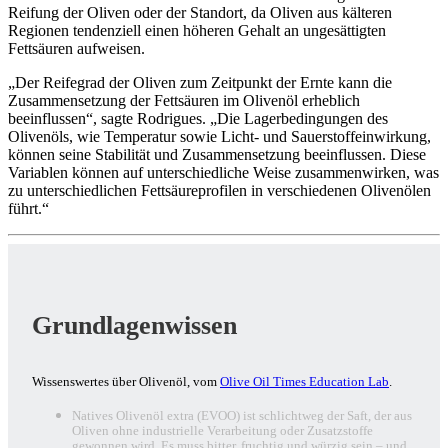
Reifung der Oliven oder der Standort, da Oliven aus kälteren
Regionen tendenziell einen höheren Gehalt an ungesättigten
Fettsäuren aufweisen.
„
Der Reifegrad der Oliven zum Zeitpunkt der Ernte kann die
Zusammensetzung der Fettsäuren im Olivenöl erheblich
beeinflussen
“
, sagte Rodrigues.
„Die Lagerbedingungen des
Olivenöls, wie Temperatur sowie Licht- und Sauerstoffeinwirkung,
können seine Stabilität und Zusammensetzung beeinflussen. Diese
Variablen können auf unterschiedliche Weise zusammenwirken, was
zu unterschiedlichen Fettsäureprofilen in verschiedenen Olivenölen
führt.“
Grundlagenwissen
Wissenswertes über Olivenöl, vom
Olive Oil Times Education Lab
.
Natives Olivenöl extra (EVOO) ist schlichtweg der Saft, der aus
Oliven ohne industrielle Verarbeitung oder Zusatzstoffe
gewonnen wird. Es muss bitter, fruchtig und würzig sein – und