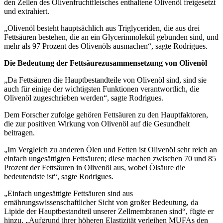
den Zellen des Olivenfruchtfleisches enthaltene Olivenöl freigesetzt
und extrahiert.
„
Olivenöl besteht hauptsächlich aus Triglyceriden, die aus drei
Fettsäuren bestehen, die an ein Glycerinmolekül gebunden sind, und
mehr als 97 Prozent des Olivenöls ausmachen“, sagte Rodrigues.
Die Bedeutung der Fettsäurezusammensetzung von Olivenöl
„Da Fettsäuren die Hauptbestandteile von Olivenöl sind, sind sie
auch für einige der wichtigsten Funktionen verantwortlich, die
Olivenöl zugeschrieben werden“, sagte Rodrigues.
Dem Forscher zufolge gehören Fettsäuren zu den Hauptfaktoren,
die zur positiven Wirkung von Olivenöl auf die Gesundheit
beitragen.
„
Im Vergleich zu anderen Ölen und Fetten ist Olivenöl sehr reich an
einfach ungesättigten Fettsäuren; diese machen zwischen 70 und 85
Prozent der Fettsäuren in Olivenöl aus, wobei Ölsäure die
bedeutendste ist“, sagte Rodrigues.
„
Einfach ungesättigte Fettsäuren sind aus
ernährungswissenschaftlicher Sicht von großer Bedeutung, da
Lipide der Hauptbestandteil unserer Zellmembranen sind“, fügte er
hinzu.
„Aufgrund ihrer höheren Elastizität verleihen MUFAs den