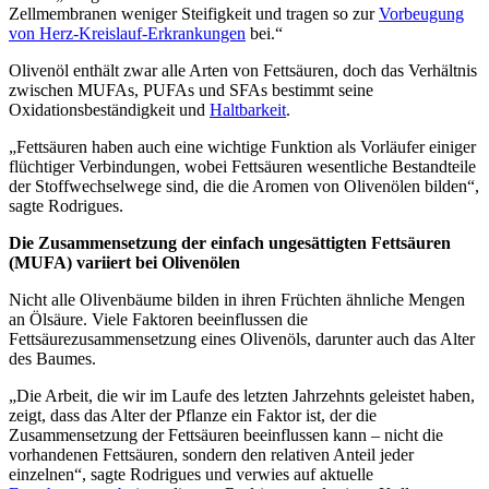
Zellmembranen weniger Steifigkeit und tragen so zur
Vorbeugung
von Herz-Kreislauf-Erkrankungen
bei.“
Olivenöl enthält zwar alle Arten von Fettsäuren, doch das Verhältnis
zwischen MUFAs, PUFAs und SFAs bestimmt seine
Oxidationsbeständigkeit und
Haltbarkeit
.
„
Fettsäuren haben auch eine wichtige Funktion als Vorläufer einiger
flüchtiger Verbindungen, wobei Fettsäuren wesentliche Bestandteile
der Stoffwechselwege sind, die die Aromen von Olivenölen bilden“,
sagte Rodrigues.
Die Zusammensetzung der einfach ungesättigten Fettsäuren
(MUFA) variiert bei Olivenölen
Nicht alle Olivenbäume bilden in ihren Früchten ähnliche Mengen
an Ölsäure. Viele Faktoren beeinflussen die
Fettsäurezusammensetzung eines Olivenöls, darunter auch das Alter
des Baumes.
„
Die Arbeit, die wir im Laufe des letzten Jahrzehnts geleistet haben,
zeigt, dass das Alter der Pflanze ein Faktor ist, der die
Zusammensetzung der Fettsäuren beeinflussen kann – nicht die
vorhandenen Fettsäuren, sondern den relativen Anteil jeder
einzelnen“, sagte Rodrigues und verwies auf aktuelle