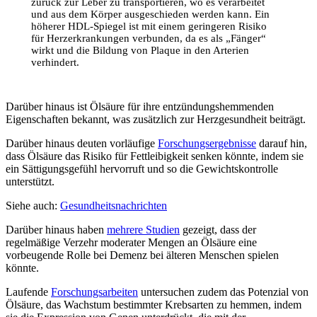
zurück zur Leber zu transportieren, wo es verarbeitet
und aus dem Körper ausgeschieden werden kann. Ein
höherer HDL-Spiegel ist mit einem geringeren Risiko
für Herzerkrankungen verbunden, da es als „Fänger“
wirkt und die Bildung von Plaque in den Arterien
verhindert.
Darüber hinaus ist Ölsäure für ihre entzündungshemmenden
Eigenschaften bekannt, was zusätzlich zur Herzgesundheit beiträgt.
Darüber hinaus deuten vorläufige
Forschungsergebnisse
darauf hin,
dass Ölsäure das Risiko für Fettleibigkeit senken könnte, indem sie
ein Sättigungsgefühl hervorruft und so die Gewichtskontrolle
unterstützt.
Siehe auch:
Gesundheitsnachrichten
Darüber hinaus haben
mehrere Studien
gezeigt, dass der
regelmäßige Verzehr moderater Mengen an Ölsäure eine
vorbeugende Rolle bei Demenz bei älteren Menschen spielen
könnte.
Laufende
Forschungsarbeiten
untersuchen zudem das Potenzial von
Ölsäure, das Wachstum bestimmter Krebsarten zu hemmen, indem