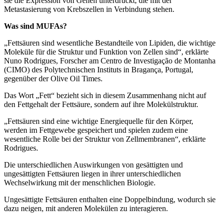
sie die Expression von Genen unterdrückt, die mit der
Metastasierung von Krebszellen in Verbindung stehen.
Was sind MUFAs?
„Fettsäuren sind wesentliche Bestandteile von Lipiden, die wichtige
Moleküle für die Struktur und Funktion von Zellen sind“, erklärte
Nuno Rodrigues, Forscher am Centro de Investigação de Montanha
(CIMO) des Polytechnischen Instituts in Bragança, Portugal,
gegenüber der Olive Oil Times.
Das Wort
„Fett
“
bezieht sich in diesem Zusammenhang nicht auf
den Fettgehalt der Fettsäure, sondern auf ihre Molekülstruktur.
„
Fettsäuren sind eine wichtige Energiequelle für den Körper,
werden im Fettgewebe gespeichert und spielen zudem eine
wesentliche Rolle bei der Struktur von Zellmembranen“, erklärte
Rodrigues.
Die unterschiedlichen Auswirkungen von gesättigten und
ungesättigten Fettsäuren liegen in ihrer unterschiedlichen
Wechselwirkung mit der menschlichen Biologie.
Ungesättigte Fettsäuren enthalten eine Doppelbindung, wodurch sie
dazu neigen, mit anderen Molekülen zu interagieren.