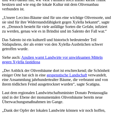
besitzen und wie eng die lokale Kultur mit dem Olivenanbau
verbunden ist.
„Unsere Leccino-Bäume sind für uns eine wichtige Olivensorte, und
sie sind für ihre Widerstandsfähigkeit gegen Xylella bekannt“, sagte
er. „Dennoch besteht für viele anfällige Sorten die Gefahr, infiziert
zu werden, genau wie es in Brindisi und im Salento der Fall war.“
Das Salento ist ein kulturell und historisch bedeutender Teil
Südapuliens, der als erster von den Xylella-Ausbrüchen schwer
getroffen wurde.
Siehe auch:
Apulien warnt Landwirte vor unwirksamen Mitteln
gegen Xylella fastidiosa
„Der Anblick der Olivenbäume dort ist erschreckend; die Schönheit
einiger Orte hat sich in eine
gespenstische Landschaft
verwandelt,
eine Ansammlung jahrhundertealter Bäume, die verbrannt und von
ihrem tödlichen Feind ausgetrocknet wurden“, sagte Scatigna.
Laut dem regionalen Landwirtschaftsminister Donato Pentassuglia
sind in der Ebene der monumentalen Olivenbäume bereits neue
Überwachungsmaßnahmen im Gange.
„Dank der Opfer der lokalen Landwirte können wir noch hoffen,