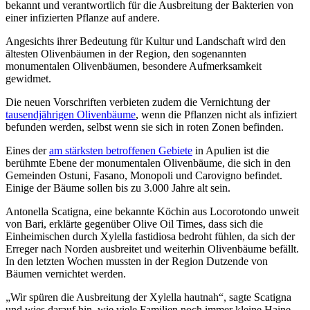
bekannt und verantwortlich für die Ausbreitung der Bakterien von
einer infizierten Pflanze auf andere.
Angesichts ihrer Bedeutung für Kultur und Landschaft wird den
ältesten Olivenbäumen in der Region, den sogenannten
monumentalen Olivenbäumen, besondere Aufmerksamkeit
gewidmet.
Die neuen Vorschriften verbieten zudem die Vernichtung der
tausendjährigen Olivenbäume
, wenn die Pflanzen nicht als infiziert
befunden werden, selbst wenn sie sich in roten Zonen befinden.
Eines der
am stärksten betroffenen Gebiete
in Apulien ist die
berühmte Ebene der monumentalen Olivenbäume, die sich in den
Gemeinden Ostuni, Fasano, Monopoli und Carovigno befindet.
Einige der Bäume sollen bis zu 3.000 Jahre alt sein.
Antonella Scatigna, eine bekannte Köchin aus Locorotondo unweit
von Bari, erklärte gegenüber Olive Oil Times, dass sich die
Einheimischen durch Xylella fastidiosa bedroht fühlen, da sich der
Erreger nach Norden ausbreitet und weiterhin Olivenbäume befällt.
In den letzten Wochen mussten in der Region Dutzende von
Bäumen vernichtet werden.
„Wir spüren die Ausbreitung der Xylella hautnah“, sagte Scatigna
und wies darauf hin, wie viele Familien noch immer kleine Haine