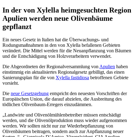
In der von Xylella heimgesuchten Region
Apulien werden neue Olivenbäume
gepflanzt
Ein neues Gesetz in Italien hat die Überwachungs- und
Rodungsmaßnahmen in den von Xylella befallenen Gebieten
verändert. Die Mittel werden für die Neuanpflanzung von Bäumen
und die Entschädigung von Holzverarbeitern verwendet.
Die Abgeordneten der Regionalversammlung von
Apulien
haben
einstimmig ein aktualisiertes Regionalgesetz gebilligt, das einen
Sanierungsplan für die von
Xylella fastidiosa
betroffenen Gebiete
vorsieht.
Die
neue Gesetzgebung
entspricht den neuesten Vorschriften der
Europäischen Union, die darauf abzielen, die Ausbreitung des
tödlichen Olivenbaum-Erregers einzudämmen.
Landwirte und Olivenölmühlenbetreiber müssen entschädigt
werden, und die Olivenölproduktion muss wieder aufgenommen
werden. Wir sollten nicht nur zur Wiederbepflanzung von
Olivenbäumen beitragen, sondern auch zur Anpflanzung neuer
Sorten.
– Giannicola D’Amico, Vizepräsident, CIA Apulien