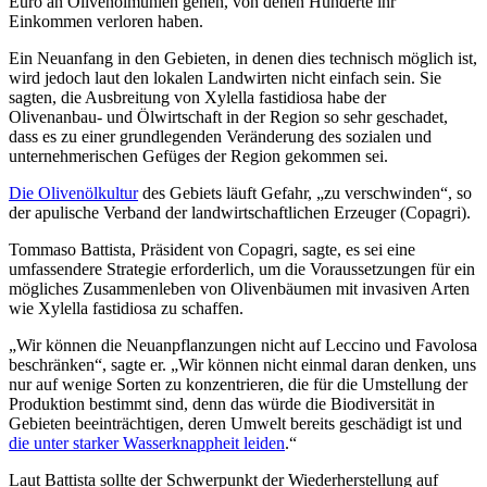
Euro an Olivenölmühlen gehen, von denen Hunderte ihr
Einkommen verloren haben.
Ein Neuanfang in den Gebieten, in denen dies technisch möglich ist,
wird jedoch laut den lokalen Landwirten nicht einfach sein. Sie
sagten, die Ausbreitung von Xylella fastidiosa habe der
Olivenanbau- und Ölwirtschaft in der Region so sehr geschadet,
dass es zu einer grundlegenden Veränderung des sozialen und
unternehmerischen Gefüges der Region gekommen sei.
Die Olivenölkultur
des Gebiets läuft Gefahr, „zu verschwinden“, so
der apulische Verband der landwirtschaftlichen Erzeuger (Copagri).
Tommaso Battista, Präsident von Copagri, sagte, es sei eine
umfassendere Strategie erforderlich, um die Voraussetzungen für ein
mögliches Zusammenleben von Olivenbäumen mit invasiven Arten
wie Xylella fastidiosa zu schaffen.
„Wir können die Neuanpflanzungen nicht auf Leccino und Favolosa
beschränken“, sagte er. „Wir können nicht einmal daran denken, uns
nur auf wenige Sorten zu konzentrieren, die für die Umstellung der
Produktion bestimmt sind, denn das würde die Biodiversität in
Gebieten beeinträchtigen, deren Umwelt bereits geschädigt ist und
die unter starker Wasserknappheit leiden
.“
Laut Battista sollte der Schwerpunkt der Wiederherstellung auf