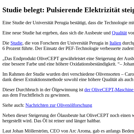
Studie belegt: Pulsierende Elektrizität ste
Eine Studie der Universität Perugia bestätigt, dass die Technologie mi
Eine neue Studie hat ergeben, dass sich die Ausbeute und
Qualität
von
Die
Studie
, die von Forschern der Universität Perugia in
Italien
durchg
6 Prozent führte. Der Einsatz der PEF-Technologie verbesserte zudem
Das Endprodukt OliveCEPT gewährleistet eine Steigerung der Ausbeu
eine bessere Farbe und eine höhere Oxidationsbeständigkeit.
– Joha
Im Rahmen der Studie wurden drei verschiedene Olivensorten – Carolea,
dank dieser Extraktionsmethode sowohl eine höhere Qualität als auc
Dieser Durchbruch in der Ölgewinnung ist
der OliveCEPT-Maschine
aus dem Fruchtfleisch zu gewinnen.
Siehe auch:
Nachrichten zur Olivenölforschung
Neben dieser Steigerung der Ölausbeute hat OliveCEPT noch einen w
hergestellt wird. Das Öl ist reiner und länger haltbar.
Laut Johan Möllerström, CEO von Arc Aroma, gab es anfangs Bedenke