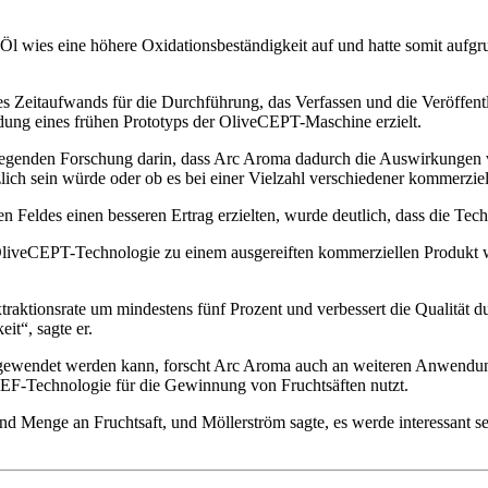
l wies eine höhere Oxidationsbeständigkeit auf und hatte somit aufgr
es Zeitaufwands für die Durchführung, das Verfassen und die Veröffentl
ndung eines frühen Prototyps der OliveCEPT-Maschine erzielt.
iegenden Forschung darin, dass Arc Aroma dadurch die Auswirkungen v
tzlich sein würde oder ob es bei einer Vielzahl verschiedener kommerzie
en Feldes einen besseren Ertrag erzielten, wurde deutlich, dass die Te
OliveCEPT-Technologie zu einem ausgereiften kommerziellen Produkt wei
traktionsrate um mindestens fünf Prozent und verbessert die Qualität 
it“, sagte er.
 angewendet werden kann, forscht Arc Aroma auch an weiteren Anwend
PEF-Technologie für die Gewinnung von Fruchtsäften nutzt.
nd Menge an Fruchtsaft, und Möllerström sagte, es werde interessant s