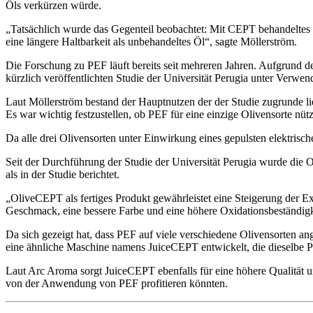
Öls verkürzen würde.
„Tatsächlich wurde das Gegenteil beobachtet: Mit CEPT behandeltes Ö
eine längere Haltbarkeit als unbehandeltes Öl“, sagte Möllerström.
Die Forschung zu PEF läuft bereits seit mehreren Jahren. Aufgrund d
kürzlich veröffentlichten Studie der Universität Perugia unter Verwe
Laut Möllerström bestand der Hauptnutzen der der Studie zugrunde l
Es war wichtig festzustellen, ob PEF für eine einzige Olivensorte nü
Da alle drei Olivensorten unter Einwirkung eines gepulsten elektrisch
Seit der Durchführung der Studie der Universität Perugia wurde die 
als in der Studie berichtet.
„OliveCEPT als fertiges Produkt gewährleistet eine Steigerung der Ex
Geschmack, eine bessere Farbe und eine höhere Oxidationsbeständigke
Da sich gezeigt hat, dass PEF auf viele verschiedene Olivensorten
eine ähnliche Maschine namens JuiceCEPT entwickelt, die dieselbe 
Laut Arc Aroma sorgt JuiceCEPT ebenfalls für eine höhere Qualität u
von der Anwendung von PEF profitieren könnten.