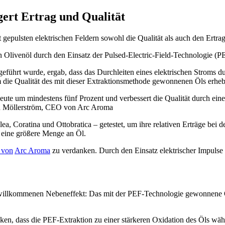
igert Ertrag und Qualität
t gepulsten elektrischen Feldern sowohl die Qualität als auch den Ertrag
 Olivenöl durch den Einsatz der Pulsed-Electric-Field-Technologie (PE
eführt wurde, ergab, dass das Durchleiten eines elektrischen Stroms d
 die Qualität des mit dieser Extraktionsmethode gewonnenen Öls erheb
te um mindestens fünf Prozent und verbessert die Qualität durch ein
n Möllerström, CEO von Arc Aroma
 Coratina und Ottobratica – getestet, um ihre relativen Erträge bei de
h eine größere Menge an Öl.
 von
Arc Aroma
zu verdanken. Durch den Einsatz elektrischer Impulse
illkommenen Nebeneffekt: Das mit der PEF-Technologie gewonnene Öl i
n, dass die PEF-Extraktion zu einer stärkeren Oxidation des Öls wäh