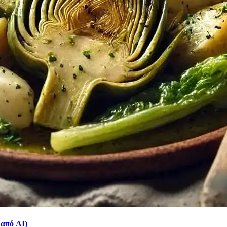
 από AI)