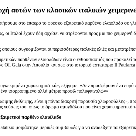
ψυχή αυτών των κλασικών ιταλικών χειμερι
οιήσουμε στο έπακρο το φρέσκο εξαιρετικό παρθένο ελαιόλαδο σε γλυ
, οι Ιταλοί έχουν ήδη αρχίσει να στρέφονται προς μια πιο χειμερινή
οποίους συγκομίζονται οι περισσότερες ιταλικές ελιές και μετατρέπο
ξαιρετικών παρθένων ελαιολάδων είναι ο ενθουσιασμός που προκαλεί 
e Oil Gala στην Απουλία και σεφ στο ιστορικό εστιατόριο Il Patriarca
υγκεκριμένα χαρακτηριστικά», εξήγησε.
«Δεν προσφέρουν ένα ευρύ 
αι ένα ισορροπημένο αλλά μέτριο προφίλ πολυφαινολών».
ρώιμης έκθλιψης, είναι η πάντα διακριτή παρουσία χλωροφύλλης», π
τις γεύσεις του, όπως το άρωμα αμυγδάλου που είναι χαρακτηριστικό
εξαιρετικό παρθένο ελαιόλαδο
atalizio μοιράστηκε μερικές συμβουλές για να αναδείξετε τα εξαιρετ