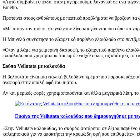
«
Αυτό συμβαίνει επειδή, όταν μαγειρεύουμε λαχανικά σε ένα τηγάν
Binello.
Προτείνει στους ανθρώπους με πεπτικά προβλήματα να βράζουν τα ω
«Με αυτόν τον τρόπο, στεγνώνουν λίγο και γίνονται πιο εύπεπτα χάρ
Η Μπινελό συνέστησε το εξαιρετικό παρθένο ελαιόλαδο στο
πιντζιμ
«
Όταν μιλάμε για χειμερινή διατροφή, το εξαιρετικό παρθένο ελαιό
ελαιόλαδο που χρησιμοποιείται ωμό ενισχύει όλες τις ιδιότητές του
Σούπα Vellutata με κολοκύθα
Η βελουτάτα είναι μια ιταλική βελούδινη κρέμα που παρασκευάζετα
αναφορά στην απαλή υφή του πιάτου.
Αν και μερικές φορές χρησιμοποιούνται και άλλα μαγειρικά λίπη, το 
Εικόνα της Vellutata κολοκύθας που δημιουργήθηκε με τ
«
Στην Vellutata κολοκύθας, το σκόρδο σοτάρεται σε έξτρα παρθένο 
καλαμποκιού για να αποκτήσει την κρεμώδη υφή που επιθυμείτε», εί