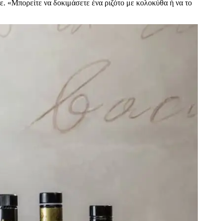
πε.
«Μπορείτε να δοκιμάσετε ένα ριζότο με κολοκύθα ή να το