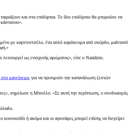
ταιριάζουν και στα επιδόρπια. Το ίδιο επιδόρπιο θα μπορούσε να
 κάστανου».
μένο με καρντοντσέλο, ένα απλό καρύκευμα από σκόρδο, μαϊντανό
υφή.»
 λειτουργεί ως ενισχυτής αρώματος», είπε ο Natalizio.
 στο μαγείρεμα
, για να προτιμούν την κατανάλωση ζεστών
τητες», σημείωσε η Μπινέλο.
«Σε αυτή την περίπτωση, ο συνδυασμός
ιόλαδο.
κουνουπίδι ή ακόμα και οι αγκινάρες μπορεί επίσης να διεγείρει