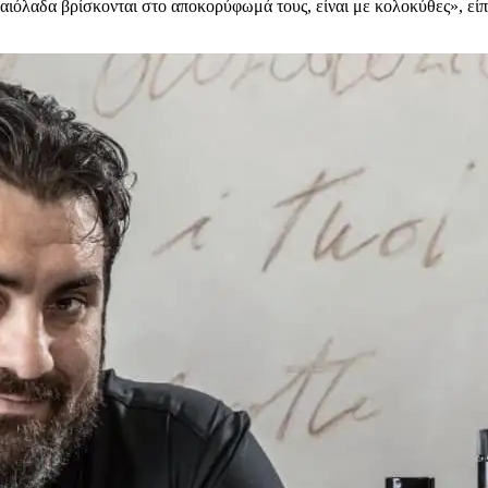
λαιόλαδα βρίσκονται στο αποκορύφωμά τους, είναι με κολοκύθες», εί