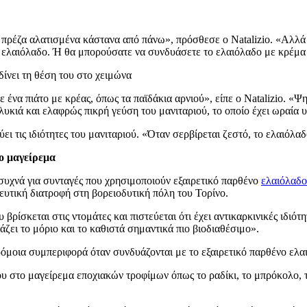
πρέζα αλατισμένα κάστανα από πάνω», πρόσθεσε ο Natalizio.
«Αλλά 
, ελαιόλαδο. Ή θα μπορούσατε να συνδυάσετε το ελαιόλαδο με κρέμα
δίνει τη θέση του στο χειμώνα
ε ένα πιάτο με κρέας, όπως τα παϊδάκια αρνιού», είπε ο Natalizio.
«
Ψη
λυκιά και ελαφρώς πικρή γεύση του μανιταριού, το οποίο έχει ωραία 
ει τις ιδιότητες του μανιταριού.
«Όταν σερβίρεται ζεστό, το ελαιόλαδο
το μαγείρεμα
 συχνά για συνταγές που χρησιμοποιούν εξαιρετικό παρθένο
ελαιόλαδο
ευτική διατροφή στη βορειοδυτική πόλη του Τορίνο.
βρίσκεται στις ντομάτες και πιστεύεται ότι έχει αντικαρκινικές ιδιό
ει το μόριο και το καθιστά σημαντικά πιο βιοδιαθέσιμο».
ρόμοια συμπεριφορά όταν συνδυάζονται με το εξαιρετικό παρθένο ελα
 στο μαγείρεμα εποχιακών τροφίμων όπως το ραδίκι, το μπρόκολο, το 