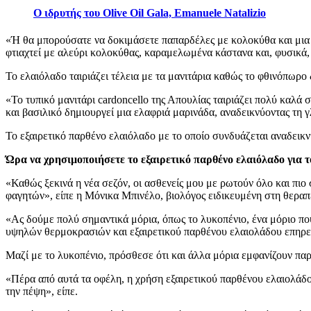
Ο ιδρυτής του Olive Oil Gala, Emanuele Natalizio
«
Ή θα μπορούσατε να δοκιμάσετε παπαρδέλες με κολοκύθα και μια 
φτιαχτεί με αλεύρι κολοκύθας, καραμελωμένα κάστανα και, φυσικά
Το ελαιόλαδο ταιριάζει τέλεια με τα μανιτάρια καθώς το φθινόπωρο 
«
Το τυπικό μανιτάρι cardoncello της Απουλίας ταιριάζει πολύ καλά σ
και βασιλικό δημιουργεί μια ελαφριά μαρινάδα, αναδεικνύοντας τη γ
Το εξαιρετικό παρθένο ελαιόλαδο με το οποίο συνδυάζεται αναδεικνύ
Ώρα να χρησιμοποιήσετε το εξαιρετικό παρθένο ελαιόλαδο για 
«
Καθώς ξεκινά η νέα σεζόν, οι ασθενείς μου με ρωτούν όλο και πιο
φαγητών», είπε η Μόνικα Μπινέλο, βιολόγος ειδικευμένη στη θεραπ
«
Ας
δούμε πολύ σημαντικά μόρια, όπως το λυκοπένιο, ένα μόριο που 
υψηλών θερμοκρασιών και εξαιρετικού παρθένου ελαιολάδου επηρεάζ
Μαζί με το λυκοπένιο, πρόσθεσε ότι και άλλα μόρια εμφανίζουν πα
«
Πέρα από αυτά τα οφέλη, η χρήση εξαιρετικού παρθένου ελαιολάδου
την πέψη», είπε.