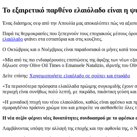
Το εξαιρετικό παρθένο ελαιόλαδο είναι η 
Ένας διάσημος σεφ από την Απουλία μας αποκαλύπτει πώς να αξιοπ
Παρά τις θερμοκρασίες που ξεπερνούν τους εποχιακούς μέσους όρους
ελαιόλαδο
φτάνει στα εστιατόρια και στις κουζίνες.
Ο Οκτώβριος και ο Νοέμβριος είναι παραδοσιακά οι μήνες κατά τους 
«
Μία από τις πιο ενδιαφέρουσες επιπτώσεις της άφιξης των νέων ε
δήλωσε στην Olive Oil Times ο Emanuele Natalizio, ιδρυτής του Oliv
Δείτε επίσης:
Χρησιμοποιήστε ελαιόλαδο σε σούπες και στιφάδο
«
Τα περισσότερα πρόσφατα ελαιόλαδα πρώιμης συγκομιδής έχουν σ
περιοχή είναι συνήθως πολύ λεπτή, με πικράδα, πικάντικη γεύση κ
«
Η μοναδική πτυχή του νέου ελαιολάδου, καθώς είναι φρέσκο και π
σμαραγδένιο πράσινο χρώμα του και μπορείτε να αισθανθείτε όλες 
Η νέα σεζόν φέρνει νέες δυνατότητες συνδυασμού με το φρέσκο 
Λαμβάνοντας υπόψη την αλλαγή της εποχής και την αφθονία της, ο N