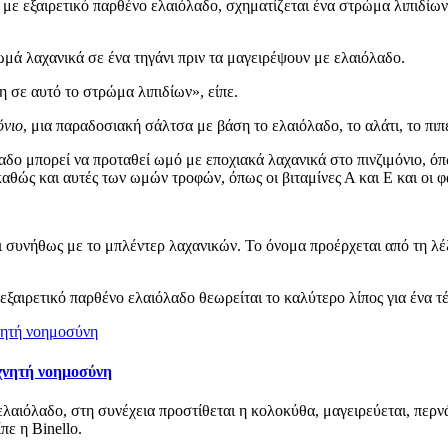
ι με εξαιρετικό παρθένο ελαιόλαδο, σχηματίζεται ένα στρώμα λιπιδίω
μά λαχανικά σε ένα τηγάνι πριν τα μαγειρέψουν με ελαιόλαδο.
η σε αυτό το στρώμα λιπιδίων», είπε.
όνιο
, μια παραδοσιακή σάλτσα με βάση το ελαιόλαδο, το αλάτι, το πιπέ
λαδο μπορεί να προταθεί ωμό με εποχιακά λαχανικά στο πινζιμόνιο, όπ
 καθώς και αυτές των ωμών τροφών, όπως οι βιταμίνες Α και Ε και οι 
ι συνήθως με το μπλέντερ λαχανικών. Το όνομα προέρχεται από τη λ
εξαιρετικό παρθένο ελαιόλαδο θεωρείται το καλύτερο λίπος για ένα τέ
εχνητή νοημοσύνη
ελαιόλαδο, στη συνέχεια προστίθεται η κολοκύθα, μαγειρεύεται, περν
πε η Binello.